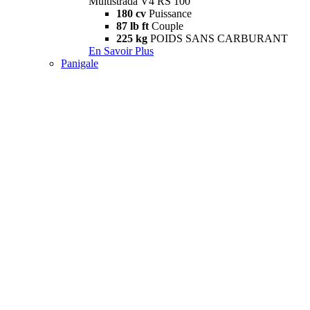
Multistrada V4 RS 100
180 cv
Puissance
87 lb ft
Couple
225 kg
POIDS SANS CARBURANT
En Savoir Plus
Panigale