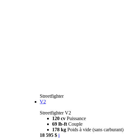
Streetfighter
V2
Streetfighter V2
120 cv
Puissance
69 lb-ft
Couple
178 kg
Poids à vide (sans carburant)
18 595 $
i