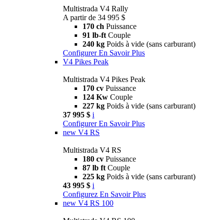
Multistrada V4 Rally
A partir de 34 995 $
170 ch
Puissance
91 lb-ft
Couple
240 kg
Poids à vide (sans carburant)
Configurer
En Savoir Plus
V4 Pikes Peak
Multistrada V4 Pikes Peak
170 cv
Puissance
124 Kw
Couple
227 kg
Poids à vide (sans carburant)
37 995 $
i
Configurer
En Savoir Plus
new
V4 RS
Multistrada V4 RS
180 cv
Puissance
87 lb ft
Couple
225 kg
Poids à vide (sans carburant)
43 995 $
i
Configurez
En Savoir Plus
new
V4 RS 100