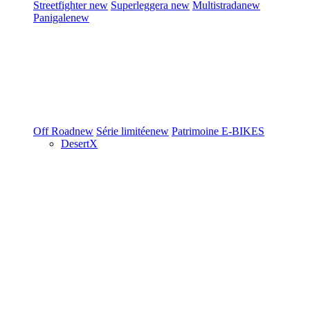
Streetfighter
new
Superleggera
new
Multistrada
new
Panigale
new
Off Road
new
Série limitée
new
Patrimoine
E-BIKES
DesertX