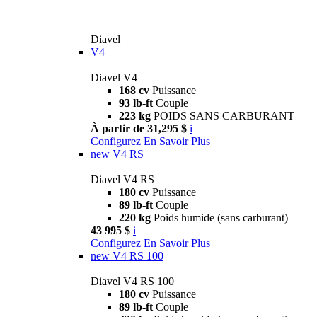
Diavel
V4
Diavel V4
168 cv
Puissance
93 lb-ft
Couple
223 kg
POIDS SANS CARBURANT
À partir de 31,295 $
i
Configurez
En Savoir Plus
new
V4 RS
Diavel V4 RS
180 cv
Puissance
89 lb-ft
Couple
220 kg
Poids humide (sans carburant)
43 995 $
i
Configurez
En Savoir Plus
new
V4 RS 100
Diavel V4 RS 100
180 cv
Puissance
89 lb-ft
Couple