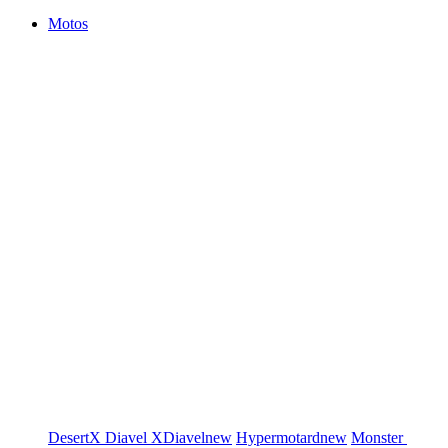
Motos
DesertX
Diavel
XDiavel
new
Hypermotard
new
Monster