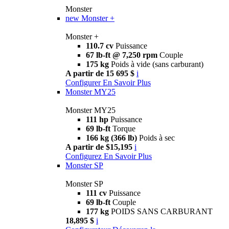
Monster
new
Monster +
Monster +
110.7 cv
Puissance
67 lb-ft @ 7,250 rpm
Couple
175 kg
Poids à vide (sans carburant)
A partir de 15 695 $
i
Configurer
En Savoir Plus
Monster MY25
Monster MY25
111 hp
Puissance
69 lb-ft
Torque
166 kg (366 lb)
Poids à sec
A partir de $15,195
i
Configurez
En Savoir Plus
Monster SP
Monster SP
111 cv
Puissance
69 lb-ft
Couple
177 kg
POIDS SANS CARBURANT
18,895 $
i