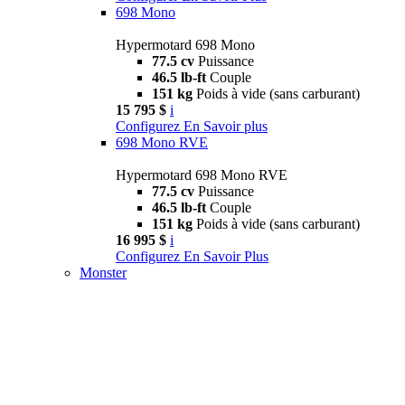
698 Mono
Hypermotard 698 Mono
77.5 cv
Puissance
46.5 lb-ft
Couple
151 kg
Poids à vide (sans carburant)
15 795 $
i
Configurez
En Savoir plus
698 Mono RVE
Hypermotard 698 Mono RVE
77.5 cv
Puissance
46.5 lb-ft
Couple
151 kg
Poids à vide (sans carburant)
16 995 $
i
Configurez
En Savoir Plus
Monster