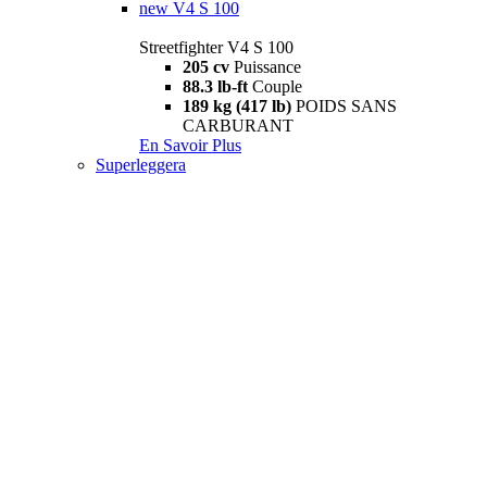
new
V4 S 100
Streetfighter V4 S 100
205 cv
Puissance
88.3 lb-ft
Couple
189 kg (417 lb)
POIDS SANS
CARBURANT
En Savoir Plus
Superleggera