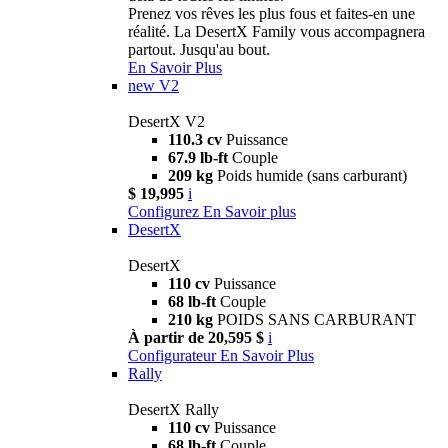
Prenez vos rêves les plus fous et faites-en une
réalité. La DesertX Family vous accompagnera
partout. Jusqu'au bout.
En Savoir Plus
new
V2
DesertX V2
110.3 cv
Puissance
67.9 lb-ft
Couple
209 kg
Poids humide (sans carburant)
$ 19,995
i
Configurez
En Savoir plus
DesertX
DesertX
110 cv
Puissance
68 lb-ft
Couple
210 kg
POIDS SANS CARBURANT
À partir de 20,595 $
i
Configurateur
En Savoir Plus
Rally
DesertX Rally
110 cv
Puissance
68 lb-ft
Couple