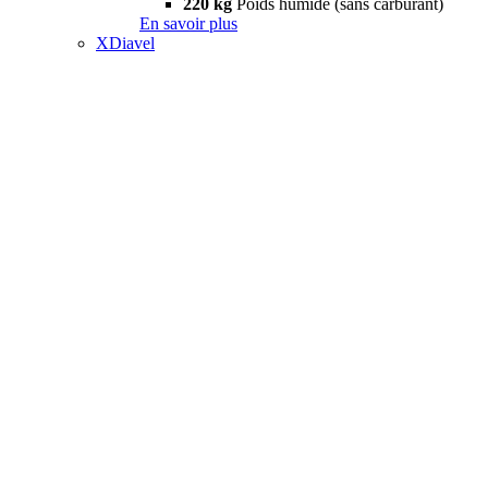
220 kg
Poids humide (sans carburant)
En savoir plus
XDiavel