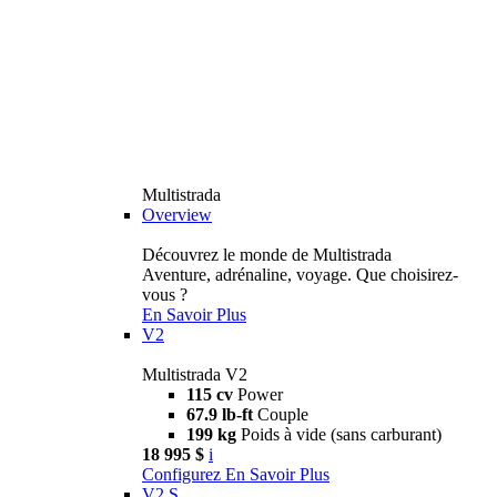
Multistrada
Overview
Découvrez le monde de Multistrada
Aventure, adrénaline, voyage. Que choisirez-
vous ?
En Savoir Plus
V2
Multistrada V2
115 cv
Power
67.9 lb-ft
Couple
199 kg
Poids à vide (sans carburant)
18 995 $
i
Configurez
En Savoir Plus
V2 S