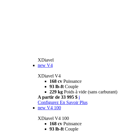
XDiavel
new
V4
XDiavel V4
168 cv
Puissance
93 lb-ft
Couple
229 kg
Poids à vide (sans carburant)
A partir de 33 995 $
i
Configurez
En Savoir Plus
new
V4 100
XDiavel V4 100
168 cv
Puissance
93 lb-ft
Couple