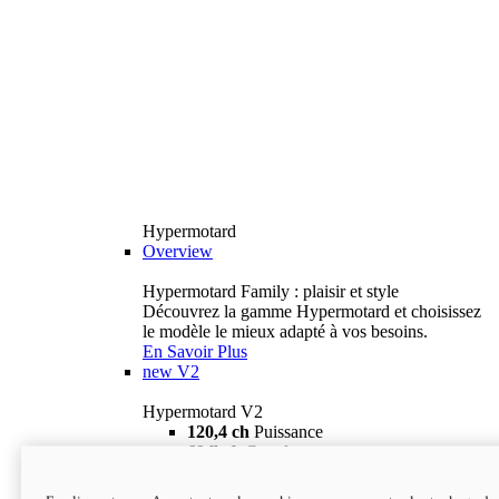
Hypermotard
Overview
Hypermotard Family : plaisir et style
Découvrez la gamme Hypermotard et choisissez
le modèle le mieux adapté à vos besoins.
En Savoir Plus
new
V2
Hypermotard V2
120,4 ch
Puissance
69 lb-ft
Couple
180 kg
Poids humide (sans carburant)
18 895 $
i