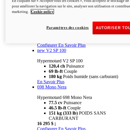
En cliquant sur « Accepter tous les cookies », vous acceptez le stockage de 
Configurer
En Savoir Plus
pour améliorer la navigation sur le site, analyser son utilisation et contribue
new
V2 SP
marketing.
Cookie policy
Hypermotard V2 SP
120,4 ch
Puissance
Paramètres des cookies
AUTORISER TO
69 lb-ft
Couple
180 kg
Poids humide (sans carburant)
22 995 $
i
Configurer
En Savoir Plus
new
V2 SP 100
Hypermotard V2 SP 100
120,4 ch
Puissance
69 lb-ft
Couple
180 kg
Poids humide (sans carburant)
En Savoir Plus
698 Mono Nera
Hypermotard 698 Mono Nera
77.5 cv
Puissance
46.5 lb-ft
Couple
151 kg (333 lb)
POIDS SANS
CARBURANT
16 295 $
i
Configurer
En Savoir Plus