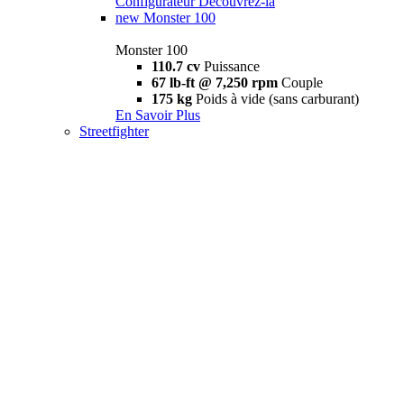
Configurateur
Découvrez-la
new
Monster 100
Monster 100
110.7 cv
Puissance
67 lb-ft @ 7,250 rpm
Couple
175 kg
Poids à vide (sans carburant)
En Savoir Plus
Streetfighter