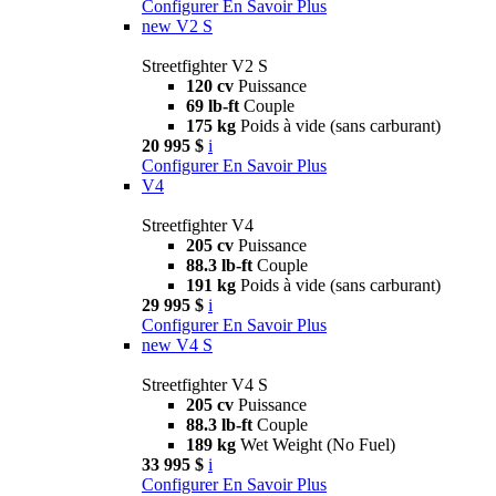
Configurer
En Savoir Plus
new
V2 S
Streetfighter V2 S
120 cv
Puissance
69 lb-ft
Couple
175 kg
Poids à vide (sans carburant)
20 995 $
i
Configurer
En Savoir Plus
V4
Streetfighter V4
205 cv
Puissance
88.3 lb-ft
Couple
191 kg
Poids à vide (sans carburant)
29 995 $
i
Configurer
En Savoir Plus
new
V4 S
Streetfighter V4 S
205 cv
Puissance
88.3 lb-ft
Couple
189 kg
Wet Weight (No Fuel)
33 995 $
i
Configurer
En Savoir Plus