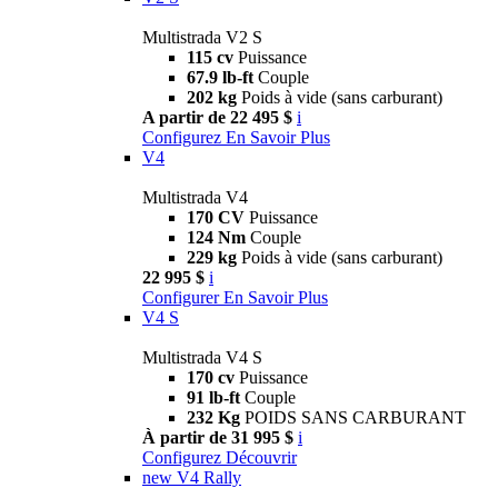
Multistrada V2 S
115 cv
Puissance
67.9 lb-ft
Couple
202 kg
Poids à vide (sans carburant)
A partir de 22 495 $
i
Configurez
En Savoir Plus
V4
Multistrada V4
170 CV
Puissance
124 Nm
Couple
229 kg
Poids à vide (sans carburant)
22 995 $
i
Configurer
En Savoir Plus
V4 S
Multistrada V4 S
170 cv
Puissance
91 lb-ft
Couple
232 Kg
POIDS SANS CARBURANT
À partir de 31 995 $
i
Configurez
Découvrir
new
V4 Rally