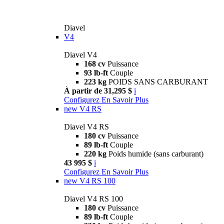
Diavel
V4
Diavel V4
168 cv
Puissance
93 lb-ft
Couple
223 kg
POIDS SANS CARBURANT
À partir de 31,295 $
i
Configurez
En Savoir Plus
new
V4 RS
Diavel V4 RS
180 cv
Puissance
89 lb-ft
Couple
220 kg
Poids humide (sans carburant)
43 995 $
i
Configurez
En Savoir Plus
new
V4 RS 100
Diavel V4 RS 100
180 cv
Puissance
89 lb-ft
Couple