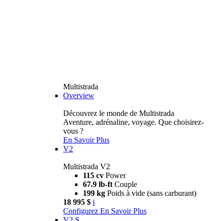
Multistrada
Overview
Découvrez le monde de Multistrada
Aventure, adrénaline, voyage. Que choisirez-
vous ?
En Savoir Plus
V2
Multistrada V2
115 cv
Power
67.9 lb-ft
Couple
199 kg
Poids à vide (sans carburant)
18 995 $
i
Configurez
En Savoir Plus
V2 S