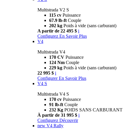
Multistrada V2 S
115 cv
Puissance
67.9 lb-ft
Couple
202 kg
Poids à vide (sans carburant)
A partir de 22 495 $
i
Configurez
En Savoir Plus
V4
Multistrada V4
170 CV
Puissance
124 Nm
Couple
229 kg
Poids à vide (sans carburant)
22 995 $
i
Configurer
En Savoir Plus
V4 S
Multistrada V4 S
170 cv
Puissance
91 lb-ft
Couple
232 Kg
POIDS SANS CARBURANT
À partir de 31 995 $
i
Configurez
Découvrir
new
V4 Rally