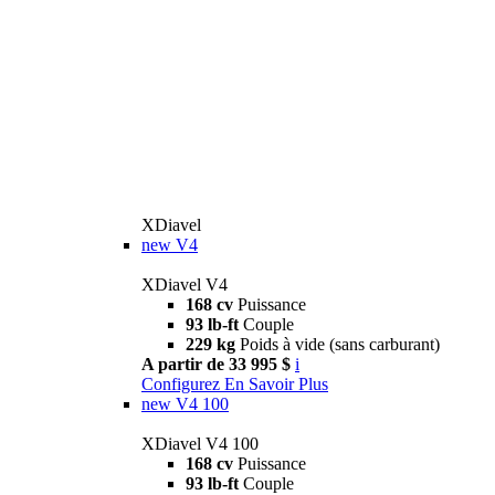
XDiavel
new
V4
XDiavel V4
168 cv
Puissance
93 lb-ft
Couple
229 kg
Poids à vide (sans carburant)
A partir de 33 995 $
i
Configurez
En Savoir Plus
new
V4 100
XDiavel V4 100
168 cv
Puissance
93 lb-ft
Couple