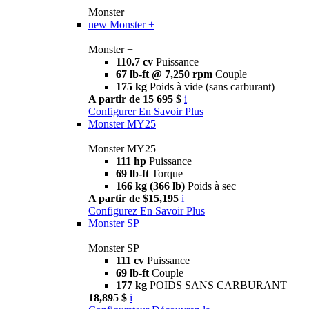
Monster
new
Monster +
Monster +
110.7 cv
Puissance
67 lb-ft @ 7,250 rpm
Couple
175 kg
Poids à vide (sans carburant)
A partir de 15 695 $
i
Configurer
En Savoir Plus
Monster MY25
Monster MY25
111 hp
Puissance
69 lb-ft
Torque
166 kg (366 lb)
Poids à sec
A partir de $15,195
i
Configurez
En Savoir Plus
Monster SP
Monster SP
111 cv
Puissance
69 lb-ft
Couple
177 kg
POIDS SANS CARBURANT
18,895 $
i