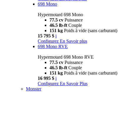
698 Mono
Hypermotard 698 Mono
77.5 cv
Puissance
46.5 lb-ft
Couple
151 kg
Poids à vide (sans carburant)
15 795 $
i
Configurez
En Savoir plus
698 Mono RVE
Hypermotard 698 Mono RVE
77.5 cv
Puissance
46.5 lb-ft
Couple
151 kg
Poids à vide (sans carburant)
16 995 $
i
Configurez
En Savoir Plus
Monster