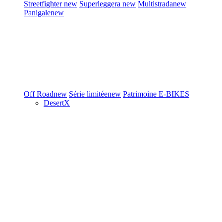
Streetfighter
new
Superleggera
new
Multistrada
new
Panigale
new
Off Road
new
Série limitée
new
Patrimoine
E-BIKES
DesertX