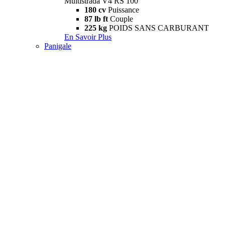
Multistrada V4 RS 100
180 cv
Puissance
87 lb ft
Couple
225 kg
POIDS SANS CARBURANT
En Savoir Plus
Panigale