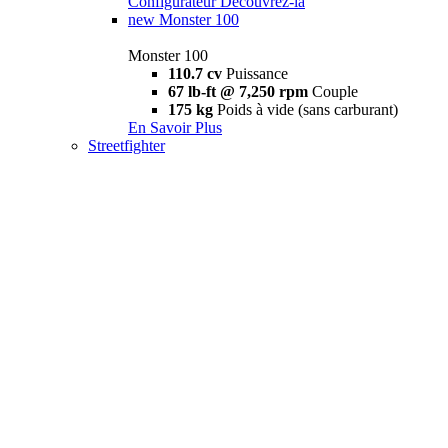
Configurateur
Découvrez-la
new
Monster 100
Monster 100
110.7 cv
Puissance
67 lb-ft @ 7,250 rpm
Couple
175 kg
Poids à vide (sans carburant)
En Savoir Plus
Streetfighter