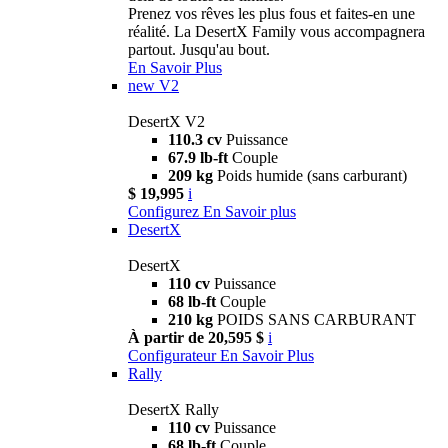
Prenez vos rêves les plus fous et faites-en une
réalité. La DesertX Family vous accompagnera
partout. Jusqu'au bout.
En Savoir Plus
new
V2
DesertX V2
110.3 cv
Puissance
67.9 lb-ft
Couple
209 kg
Poids humide (sans carburant)
$ 19,995
i
Configurez
En Savoir plus
DesertX
DesertX
110 cv
Puissance
68 lb-ft
Couple
210 kg
POIDS SANS CARBURANT
À partir de 20,595 $
i
Configurateur
En Savoir Plus
Rally
DesertX Rally
110 cv
Puissance
68 lb-ft
Couple