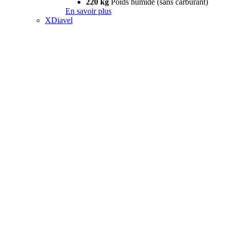
220 kg
Poids humide (sans carburant)
En savoir plus
XDiavel