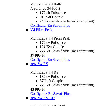
Multistrada V4 Rally
A partir de 34 995 $
170 ch
Puissance
91 lb-ft
Couple
240 kg
Poids à vide (sans carburant)
Configurer
En Savoir Plus
V4 Pikes Peak
Multistrada V4 Pikes Peak
170 cv
Puissance
124 Kw
Couple
227 kg
Poids à vide (sans carburant)
37 995 $
i
Configurer
En Savoir Plus
new
V4 RS
Multistrada V4 RS
180 cv
Puissance
87 lb ft
Couple
225 kg
Poids à vide (sans carburant)
43 995 $
i
Configurez
En Savoir Plus
new
V4 RS 100