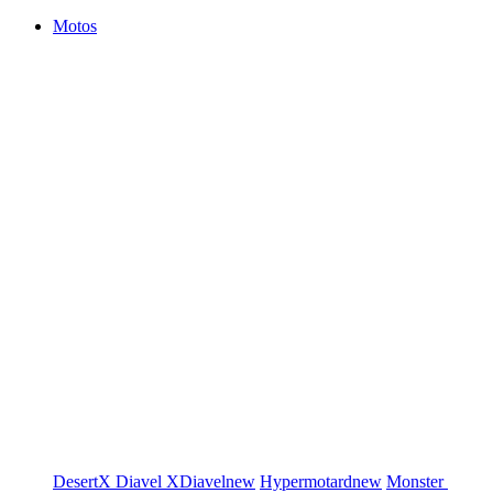
Motos
DesertX
Diavel
XDiavel
new
Hypermotard
new
Monster