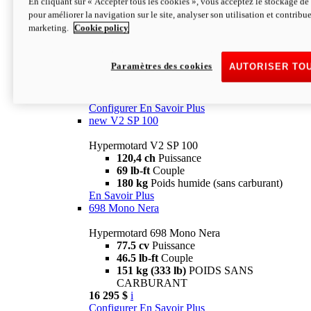
En cliquant sur « Accepter tous les cookies », vous acceptez le stockage de 
Configurer
En Savoir Plus
pour améliorer la navigation sur le site, analyser son utilisation et contribue
new
V2 SP
marketing.
Cookie policy
Hypermotard V2 SP
120,4 ch
Puissance
Paramètres des cookies
AUTORISER TO
69 lb-ft
Couple
180 kg
Poids humide (sans carburant)
22 995 $
i
Configurer
En Savoir Plus
new
V2 SP 100
Hypermotard V2 SP 100
120,4 ch
Puissance
69 lb-ft
Couple
180 kg
Poids humide (sans carburant)
En Savoir Plus
698 Mono Nera
Hypermotard 698 Mono Nera
77.5 cv
Puissance
46.5 lb-ft
Couple
151 kg (333 lb)
POIDS SANS
CARBURANT
16 295 $
i
Configurer
En Savoir Plus