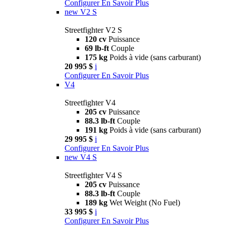
Configurer
En Savoir Plus
new
V2 S
Streetfighter V2 S
120 cv
Puissance
69 lb-ft
Couple
175 kg
Poids à vide (sans carburant)
20 995 $
i
Configurer
En Savoir Plus
V4
Streetfighter V4
205 cv
Puissance
88.3 lb-ft
Couple
191 kg
Poids à vide (sans carburant)
29 995 $
i
Configurer
En Savoir Plus
new
V4 S
Streetfighter V4 S
205 cv
Puissance
88.3 lb-ft
Couple
189 kg
Wet Weight (No Fuel)
33 995 $
i
Configurer
En Savoir Plus