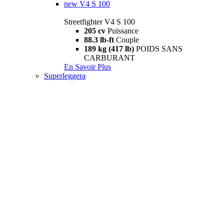
new
V4 S 100
Streetfighter V4 S 100
205 cv
Puissance
88.3 lb-ft
Couple
189 kg (417 lb)
POIDS SANS
CARBURANT
En Savoir Plus
Superleggera