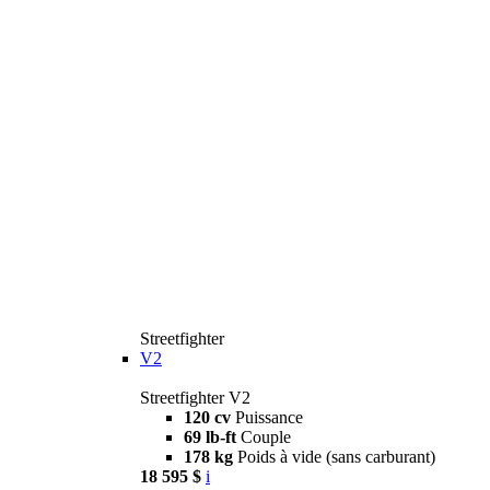
Streetfighter
V2
Streetfighter V2
120 cv
Puissance
69 lb-ft
Couple
178 kg
Poids à vide (sans carburant)
18 595 $
i