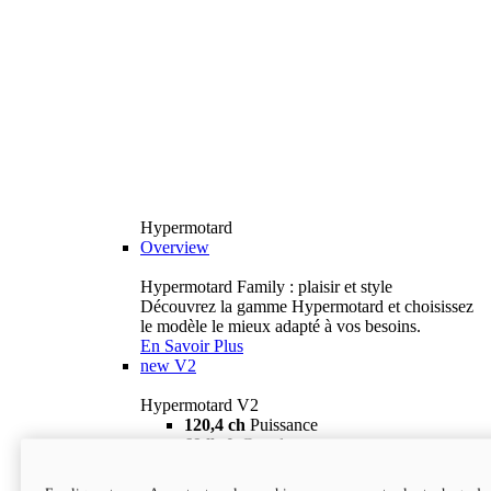
Hypermotard
Overview
Hypermotard Family : plaisir et style
Découvrez la gamme Hypermotard et choisissez
le modèle le mieux adapté à vos besoins.
En Savoir Plus
new
V2
Hypermotard V2
120,4 ch
Puissance
69 lb-ft
Couple
180 kg
Poids humide (sans carburant)
18 895 $
i