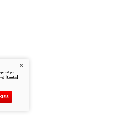
ppareil pour
ting.
Cookie
KIES