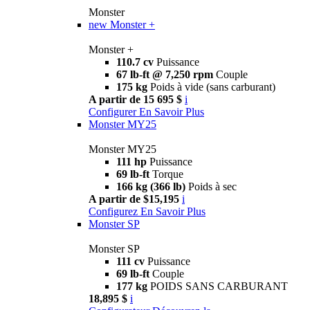
Monster
new
Monster +
Monster +
110.7 cv
Puissance
67 lb-ft @ 7,250 rpm
Couple
175 kg
Poids à vide (sans carburant)
A partir de 15 695 $
i
Configurer
En Savoir Plus
Monster MY25
Monster MY25
111 hp
Puissance
69 lb-ft
Torque
166 kg (366 lb)
Poids à sec
A partir de $15,195
i
Configurez
En Savoir Plus
Monster SP
Monster SP
111 cv
Puissance
69 lb-ft
Couple
177 kg
POIDS SANS CARBURANT
18,895 $
i