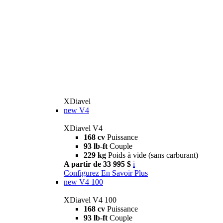
XDiavel
new
V4
XDiavel V4
168 cv
Puissance
93 lb-ft
Couple
229 kg
Poids à vide (sans carburant)
A partir de 33 995 $
i
Configurez
En Savoir Plus
new
V4 100
XDiavel V4 100
168 cv
Puissance
93 lb-ft
Couple