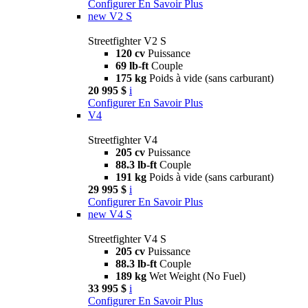
Configurer
En Savoir Plus
new
V2 S
Streetfighter V2 S
120 cv
Puissance
69 lb-ft
Couple
175 kg
Poids à vide (sans carburant)
20 995 $
i
Configurer
En Savoir Plus
V4
Streetfighter V4
205 cv
Puissance
88.3 lb-ft
Couple
191 kg
Poids à vide (sans carburant)
29 995 $
i
Configurer
En Savoir Plus
new
V4 S
Streetfighter V4 S
205 cv
Puissance
88.3 lb-ft
Couple
189 kg
Wet Weight (No Fuel)
33 995 $
i
Configurer
En Savoir Plus