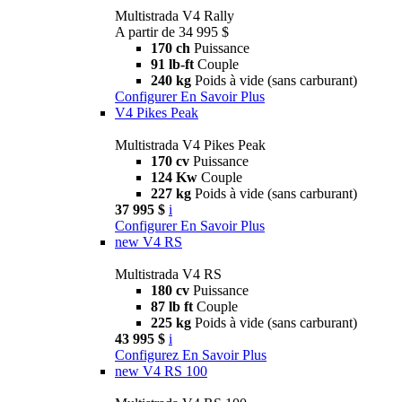
Multistrada V4 Rally
A partir de 34 995 $
170 ch
Puissance
91 lb-ft
Couple
240 kg
Poids à vide (sans carburant)
Configurer
En Savoir Plus
V4 Pikes Peak
Multistrada V4 Pikes Peak
170 cv
Puissance
124 Kw
Couple
227 kg
Poids à vide (sans carburant)
37 995 $
i
Configurer
En Savoir Plus
new
V4 RS
Multistrada V4 RS
180 cv
Puissance
87 lb ft
Couple
225 kg
Poids à vide (sans carburant)
43 995 $
i
Configurez
En Savoir Plus
new
V4 RS 100