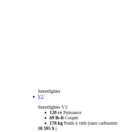
Streetfighter
V2
Streetfighter V2
120 cv
Puissance
69 lb-ft
Couple
178 kg
Poids à vide (sans carburant)
18 595 $
i