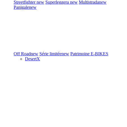
Streetfighter
new
Superleggera
new
Multistrada
new
Panigale
new
Off Road
new
Série limitée
new
Patrimoine
E-BIKES
DesertX