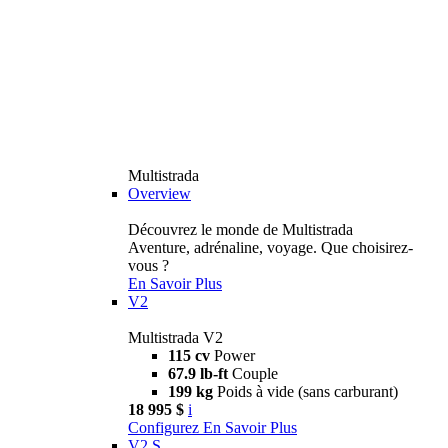
Multistrada
Overview
Découvrez le monde de Multistrada
Aventure, adrénaline, voyage. Que choisirez-
vous ?
En Savoir Plus
V2
Multistrada V2
115 cv
Power
67.9 lb-ft
Couple
199 kg
Poids à vide (sans carburant)
18 995 $
i
Configurez
En Savoir Plus
V2 S