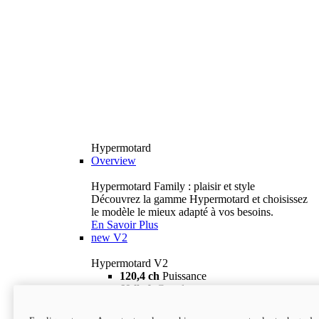
Hypermotard
Overview
Hypermotard Family : plaisir et style
Découvrez la gamme Hypermotard et choisissez
le modèle le mieux adapté à vos besoins.
En Savoir Plus
new
V2
Hypermotard V2
120,4 ch
Puissance
69 lb-ft
Couple
180 kg
Poids humide (sans carburant)
18 895 $
i