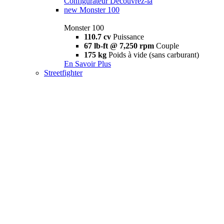
Configurateur
Découvrez-la
new
Monster 100
Monster 100
110.7 cv
Puissance
67 lb-ft @ 7,250 rpm
Couple
175 kg
Poids à vide (sans carburant)
En Savoir Plus
Streetfighter