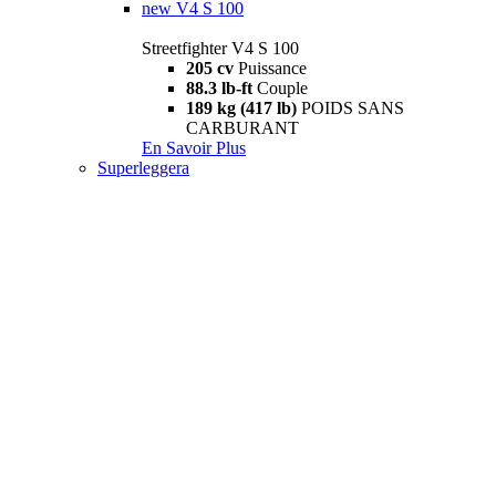
new
V4 S 100
Streetfighter V4 S 100
205 cv
Puissance
88.3 lb-ft
Couple
189 kg (417 lb)
POIDS SANS
CARBURANT
En Savoir Plus
Superleggera