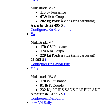
Multistrada V2 S
115 cv
Puissance
67.9 lb-ft
Couple
202 kg
Poids à vide (sans carburant)
A partir de 22 495 $
i
Configurez
En Savoir Plus
V4
Multistrada V4
170 CV
Puissance
124 Nm
Couple
229 kg
Poids à vide (sans carburant)
22 995 $
i
Configurer
En Savoir Plus
V4 S
Multistrada V4 S
170 cv
Puissance
91 lb-ft
Couple
232 Kg
POIDS SANS CARBURANT
À partir de 31 995 $
i
Configurez
Découvrir
new
V4 Rally