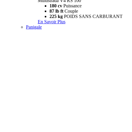
Multistrada V4 RS 100
180 cv
Puissance
87 lb ft
Couple
225 kg
POIDS SANS CARBURANT
En Savoir Plus
Panigale