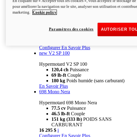
En cliquant sur « Accepter tous les cookies », vous acceptez le stockage de 
Configurer
En Savoir Plus
pour améliorer la navigation sur le site, analyser son utilisation et contribue
new
V2 SP
marketing.
Cookie policy
Hypermotard V2 SP
120,4 ch
Puissance
Paramètres des cookies
AUTORISER TO
69 lb-ft
Couple
180 kg
Poids humide (sans carburant)
22 995 $
i
Configurer
En Savoir Plus
new
V2 SP 100
Hypermotard V2 SP 100
120,4 ch
Puissance
69 lb-ft
Couple
180 kg
Poids humide (sans carburant)
En Savoir Plus
698 Mono Nera
Hypermotard 698 Mono Nera
77.5 cv
Puissance
46.5 lb-ft
Couple
151 kg (333 lb)
POIDS SANS
CARBURANT
16 295 $
i
Configurer
En Savoir Plus