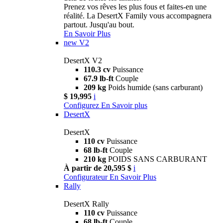
Prenez vos rêves les plus fous et faites-en une
réalité. La DesertX Family vous accompagnera
partout. Jusqu'au bout.
En Savoir Plus
new
V2
DesertX V2
110.3 cv
Puissance
67.9 lb-ft
Couple
209 kg
Poids humide (sans carburant)
$ 19,995
i
Configurez
En Savoir plus
DesertX
DesertX
110 cv
Puissance
68 lb-ft
Couple
210 kg
POIDS SANS CARBURANT
À partir de 20,595 $
i
Configurateur
En Savoir Plus
Rally
DesertX Rally
110 cv
Puissance
68 lb-ft
Couple