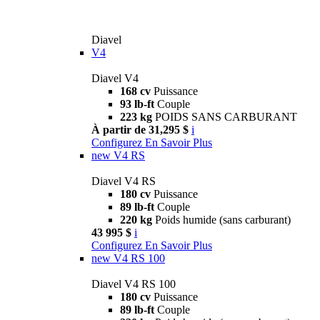
Diavel
V4
Diavel V4
168 cv
Puissance
93 lb-ft
Couple
223 kg
POIDS SANS CARBURANT
À partir de 31,295 $
i
Configurez
En Savoir Plus
new
V4 RS
Diavel V4 RS
180 cv
Puissance
89 lb-ft
Couple
220 kg
Poids humide (sans carburant)
43 995 $
i
Configurez
En Savoir Plus
new
V4 RS 100
Diavel V4 RS 100
180 cv
Puissance
89 lb-ft
Couple