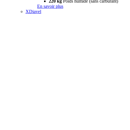
220 kg
Poids humide (sans carburant)
En savoir plus
XDiavel