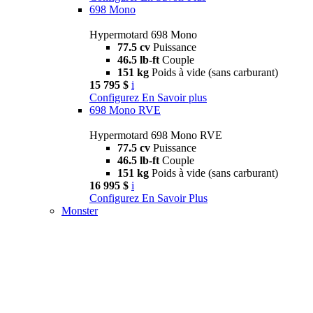
698 Mono
Hypermotard 698 Mono
77.5 cv
Puissance
46.5 lb-ft
Couple
151 kg
Poids à vide (sans carburant)
15 795 $
i
Configurez
En Savoir plus
698 Mono RVE
Hypermotard 698 Mono RVE
77.5 cv
Puissance
46.5 lb-ft
Couple
151 kg
Poids à vide (sans carburant)
16 995 $
i
Configurez
En Savoir Plus
Monster