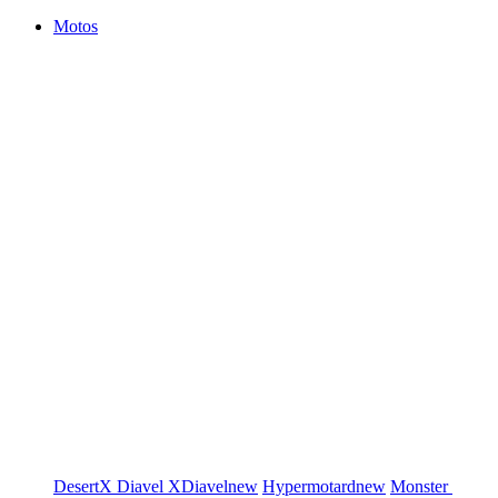
Motos
DesertX
Diavel
XDiavel
new
Hypermotard
new
Monster