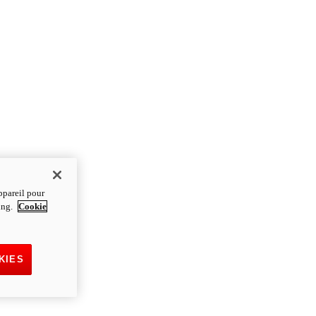
ppareil pour
ting.
Cookie
KIES