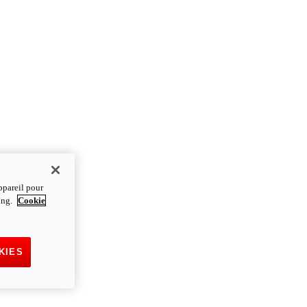
ppareil pour
ting.
Cookie
KIES