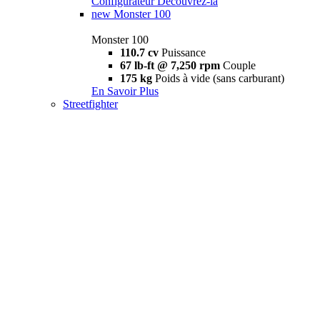
Configurateur
Découvrez-la
new
Monster 100
Monster 100
110.7 cv
Puissance
67 lb-ft @ 7,250 rpm
Couple
175 kg
Poids à vide (sans carburant)
En Savoir Plus
Streetfighter