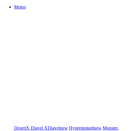
Motos
DesertX
Diavel
XDiavel
new
Hypermotard
new
Monster