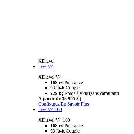
XDiavel
new
V4
XDiavel V4
168 cv
Puissance
93 lb-ft
Couple
229 kg
Poids à vide (sans carburant)
A partir de 33 995 $
i
Configurez
En Savoir Plus
new
V4 100
XDiavel V4 100
168 cv
Puissance
93 lb-ft
Couple