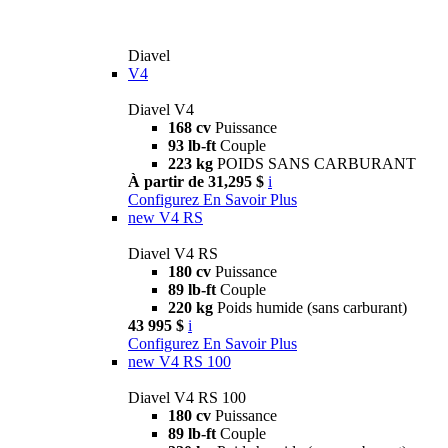
Diavel
V4
Diavel V4
168 cv
Puissance
93 lb-ft
Couple
223 kg
POIDS SANS CARBURANT
À partir de 31,295 $
i
Configurez
En Savoir Plus
new
V4 RS
Diavel V4 RS
180 cv
Puissance
89 lb-ft
Couple
220 kg
Poids humide (sans carburant)
43 995 $
i
Configurez
En Savoir Plus
new
V4 RS 100
Diavel V4 RS 100
180 cv
Puissance
89 lb-ft
Couple