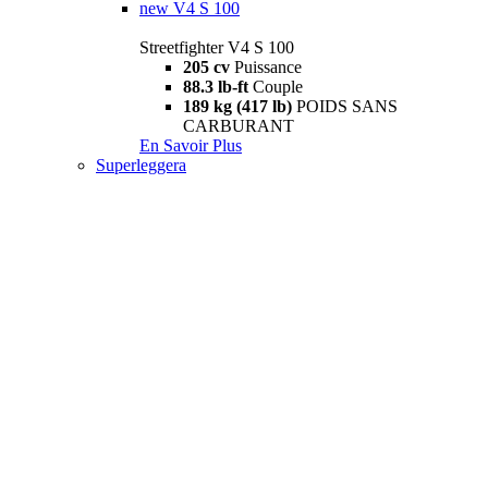
new
V4 S 100
Streetfighter V4 S 100
205 cv
Puissance
88.3 lb-ft
Couple
189 kg (417 lb)
POIDS SANS
CARBURANT
En Savoir Plus
Superleggera