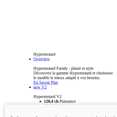
Hypermotard
Overview
Hypermotard Family : plaisir et style
Découvrez la gamme Hypermotard et choisissez
le modèle le mieux adapté à vos besoins.
En Savoir Plus
new
V2
Hypermotard V2
120,4 ch
Puissance
69 lb-ft
Couple
180 kg
Poids humide (sans carburant)
18 895 $
i