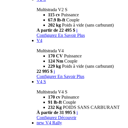
Multistrada V2 S
115 cv
Puissance
67.9 lb-ft
Couple
202 kg
Poids à vide (sans carburant)
A partir de 22 495 $
i
Configurez
En Savoir Plus
V4
Multistrada V4
170 CV
Puissance
124 Nm
Couple
229 kg
Poids à vide (sans carburant)
22 995 $
i
Configurer
En Savoir Plus
V4 S
Multistrada V4 S
170 cv
Puissance
91 lb-ft
Couple
232 Kg
POIDS SANS CARBURANT
À partir de 31 995 $
i
Configurez
Découvrir
new
V4 Rally