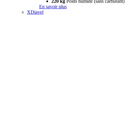
220 kg
Poids humide (sans carburant)
En savoir plus
XDiavel