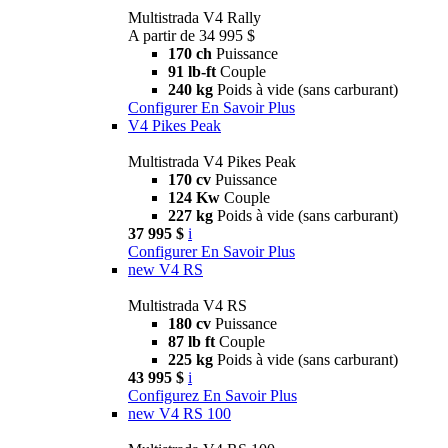
Multistrada V4 Rally
A partir de 34 995 $
170 ch
Puissance
91 lb-ft
Couple
240 kg
Poids à vide (sans carburant)
Configurer
En Savoir Plus
V4 Pikes Peak
Multistrada V4 Pikes Peak
170 cv
Puissance
124 Kw
Couple
227 kg
Poids à vide (sans carburant)
37 995 $
i
Configurer
En Savoir Plus
new
V4 RS
Multistrada V4 RS
180 cv
Puissance
87 lb ft
Couple
225 kg
Poids à vide (sans carburant)
43 995 $
i
Configurez
En Savoir Plus
new
V4 RS 100