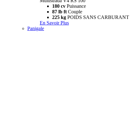
Multistrada V4 RS 100
180 cv
Puissance
87 lb ft
Couple
225 kg
POIDS SANS CARBURANT
En Savoir Plus
Panigale