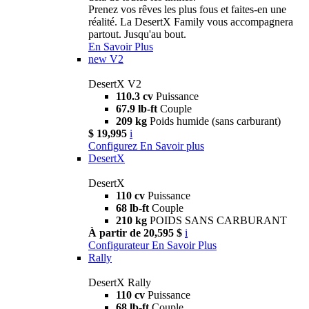
Prenez vos rêves les plus fous et faites-en une
réalité. La DesertX Family vous accompagnera
partout. Jusqu'au bout.
En Savoir Plus
new
V2
DesertX V2
110.3 cv
Puissance
67.9 lb-ft
Couple
209 kg
Poids humide (sans carburant)
$ 19,995
i
Configurez
En Savoir plus
DesertX
DesertX
110 cv
Puissance
68 lb-ft
Couple
210 kg
POIDS SANS CARBURANT
À partir de 20,595 $
i
Configurateur
En Savoir Plus
Rally
DesertX Rally
110 cv
Puissance
68 lb-ft
Couple