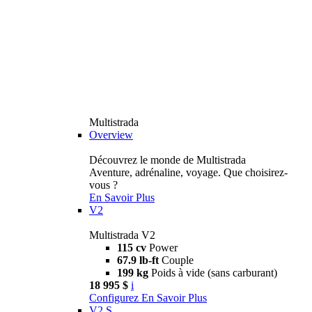
Multistrada
Overview
Découvrez le monde de Multistrada
Aventure, adrénaline, voyage. Que choisirez-
vous ?
En Savoir Plus
V2
Multistrada V2
115 cv
Power
67.9 lb-ft
Couple
199 kg
Poids à vide (sans carburant)
18 995 $
i
Configurez
En Savoir Plus
V2 S