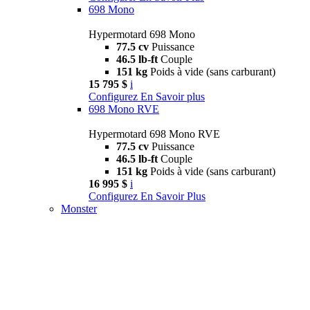
698 Mono
Hypermotard 698 Mono
77.5 cv
Puissance
46.5 lb-ft
Couple
151 kg
Poids à vide (sans carburant)
15 795 $
i
Configurez
En Savoir plus
698 Mono RVE
Hypermotard 698 Mono RVE
77.5 cv
Puissance
46.5 lb-ft
Couple
151 kg
Poids à vide (sans carburant)
16 995 $
i
Configurez
En Savoir Plus
Monster