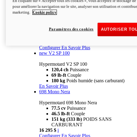
En cliquant sur « Accepter tous les cookies », vous acceptez le stockage de 
Configurer
En Savoir Plus
pour améliorer la navigation sur le site, analyser son utilisation et contribue
new
V2 SP
marketing.
Cookie policy
Hypermotard V2 SP
120,4 ch
Puissance
Paramètres des cookies
AUTORISER TO
69 lb-ft
Couple
180 kg
Poids humide (sans carburant)
22 995 $
i
Configurer
En Savoir Plus
new
V2 SP 100
Hypermotard V2 SP 100
120,4 ch
Puissance
69 lb-ft
Couple
180 kg
Poids humide (sans carburant)
En Savoir Plus
698 Mono Nera
Hypermotard 698 Mono Nera
77.5 cv
Puissance
46.5 lb-ft
Couple
151 kg (333 lb)
POIDS SANS
CARBURANT
16 295 $
i
Configurer
En Savoir Plus