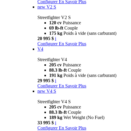
Configurer
En Savoir Plus
new
V2 S
Streetfighter V2 S
120 cv
Puissance
69 lb-ft
Couple
175 kg
Poids à vide (sans carburant)
20 995 $
i
Configurer
En Savoir Plus
V4
Streetfighter V4
205 cv
Puissance
88.3 lb-ft
Couple
191 kg
Poids à vide (sans carburant)
29 995 $
i
Configurer
En Savoir Plus
new
V4 S
Streetfighter V4 S
205 cv
Puissance
88.3 lb-ft
Couple
189 kg
Wet Weight (No Fuel)
33 995 $
i
Configurer
En Savoir Plus