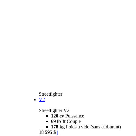
Streetfighter
V2
Streetfighter V2
120 cv
Puissance
69 lb-ft
Couple
178 kg
Poids à vide (sans carburant)
18 595 $
i