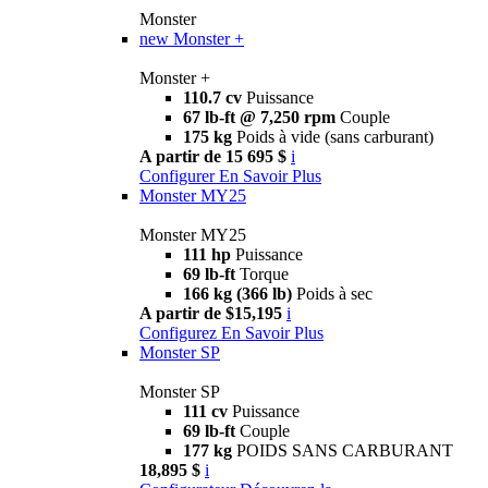
Monster
new
Monster +
Monster +
110.7 cv
Puissance
67 lb-ft @ 7,250 rpm
Couple
175 kg
Poids à vide (sans carburant)
A partir de 15 695 $
i
Configurer
En Savoir Plus
Monster MY25
Monster MY25
111 hp
Puissance
69 lb-ft
Torque
166 kg (366 lb)
Poids à sec
A partir de $15,195
i
Configurez
En Savoir Plus
Monster SP
Monster SP
111 cv
Puissance
69 lb-ft
Couple
177 kg
POIDS SANS CARBURANT
18,895 $
i