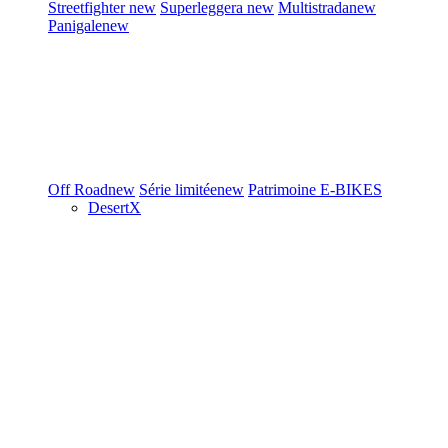
Streetfighter
new
Superleggera
new
Multistrada
new
Panigale
new
Off Road
new
Série limitée
new
Patrimoine
E-BIKES
DesertX