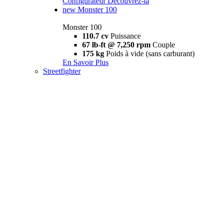
Configurateur
Découvrez-la
new
Monster 100
Monster 100
110.7 cv
Puissance
67 lb-ft @ 7,250 rpm
Couple
175 kg
Poids à vide (sans carburant)
En Savoir Plus
Streetfighter