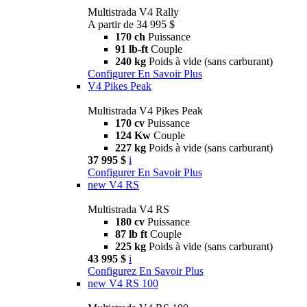
Multistrada V4 Rally
A partir de 34 995 $
170 ch
Puissance
91 lb-ft
Couple
240 kg
Poids à vide (sans carburant)
Configurer
En Savoir Plus
V4 Pikes Peak
Multistrada V4 Pikes Peak
170 cv
Puissance
124 Kw
Couple
227 kg
Poids à vide (sans carburant)
37 995 $
i
Configurer
En Savoir Plus
new
V4 RS
Multistrada V4 RS
180 cv
Puissance
87 lb ft
Couple
225 kg
Poids à vide (sans carburant)
43 995 $
i
Configurez
En Savoir Plus
new
V4 RS 100