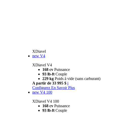
XDiavel
new
V4
XDiavel V4
168 cv
Puissance
93 lb-ft
Couple
229 kg
Poids à vide (sans carburant)
A partir de 33 995 $
i
Configurez
En Savoir Plus
new
V4 100
XDiavel V4 100
168 cv
Puissance
93 lb-ft
Couple