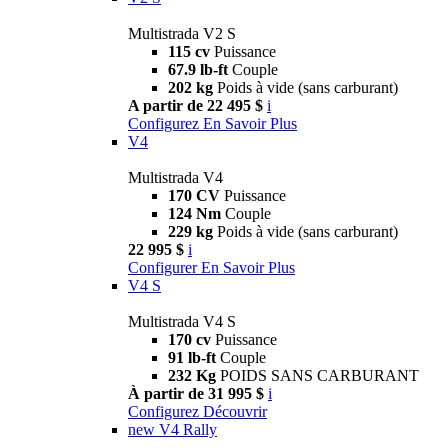
Multistrada V2 S
115 cv
Puissance
67.9 lb-ft
Couple
202 kg
Poids à vide (sans carburant)
A partir de 22 495 $
i
Configurez
En Savoir Plus
V4
Multistrada V4
170 CV
Puissance
124 Nm
Couple
229 kg
Poids à vide (sans carburant)
22 995 $
i
Configurer
En Savoir Plus
V4 S
Multistrada V4 S
170 cv
Puissance
91 lb-ft
Couple
232 Kg
POIDS SANS CARBURANT
À partir de 31 995 $
i
Configurez
Découvrir
new
V4 Rally