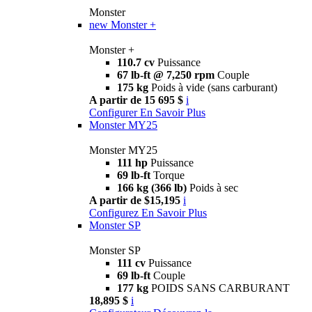
Monster
new
Monster +
Monster +
110.7 cv
Puissance
67 lb-ft @ 7,250 rpm
Couple
175 kg
Poids à vide (sans carburant)
A partir de 15 695 $
i
Configurer
En Savoir Plus
Monster MY25
Monster MY25
111 hp
Puissance
69 lb-ft
Torque
166 kg (366 lb)
Poids à sec
A partir de $15,195
i
Configurez
En Savoir Plus
Monster SP
Monster SP
111 cv
Puissance
69 lb-ft
Couple
177 kg
POIDS SANS CARBURANT
18,895 $
i