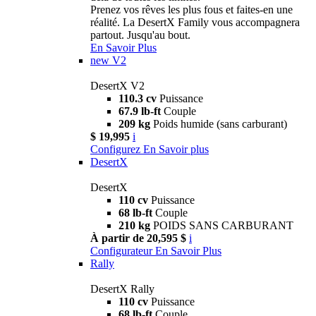
Prenez vos rêves les plus fous et faites-en une
réalité. La DesertX Family vous accompagnera
partout. Jusqu'au bout.
En Savoir Plus
new
V2
DesertX V2
110.3 cv
Puissance
67.9 lb-ft
Couple
209 kg
Poids humide (sans carburant)
$ 19,995
i
Configurez
En Savoir plus
DesertX
DesertX
110 cv
Puissance
68 lb-ft
Couple
210 kg
POIDS SANS CARBURANT
À partir de 20,595 $
i
Configurateur
En Savoir Plus
Rally
DesertX Rally
110 cv
Puissance
68 lb-ft
Couple