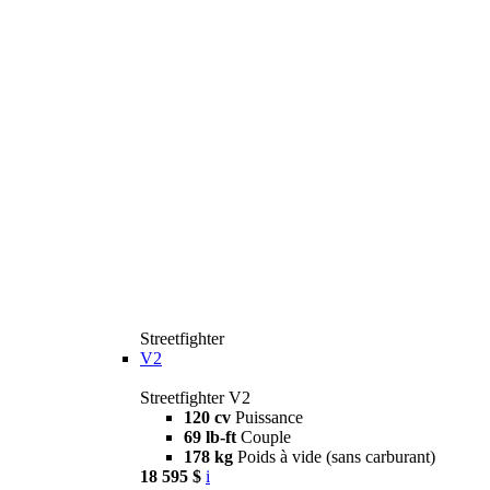
Streetfighter
V2
Streetfighter V2
120 cv
Puissance
69 lb-ft
Couple
178 kg
Poids à vide (sans carburant)
18 595 $
i