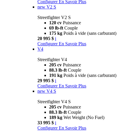
Configurer
En Savoir Plus
new
V2 S
Streetfighter V2 S
120 cv
Puissance
69 lb-ft
Couple
175 kg
Poids à vide (sans carburant)
20 995 $
i
Configurer
En Savoir Plus
V4
Streetfighter V4
205 cv
Puissance
88.3 lb-ft
Couple
191 kg
Poids à vide (sans carburant)
29 995 $
i
Configurer
En Savoir Plus
new
V4 S
Streetfighter V4 S
205 cv
Puissance
88.3 lb-ft
Couple
189 kg
Wet Weight (No Fuel)
33 995 $
i
Configurer
En Savoir Plus