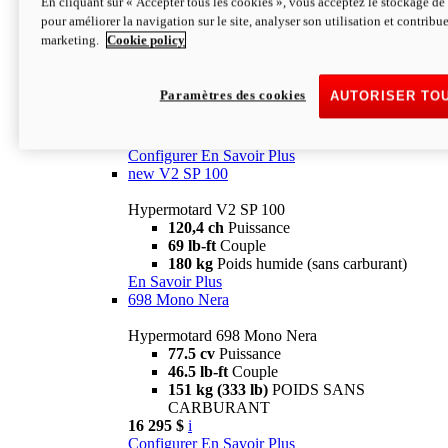
En cliquant sur « Accepter tous les cookies », vous acceptez le stockage de 
Configurer
En Savoir Plus
pour améliorer la navigation sur le site, analyser son utilisation et contribue
new
V2 SP
marketing.
Cookie policy
Hypermotard V2 SP
120,4 ch
Puissance
Paramètres des cookies
AUTORISER TO
69 lb-ft
Couple
180 kg
Poids humide (sans carburant)
22 995 $
i
Configurer
En Savoir Plus
new
V2 SP 100
Hypermotard V2 SP 100
120,4 ch
Puissance
69 lb-ft
Couple
180 kg
Poids humide (sans carburant)
En Savoir Plus
698 Mono Nera
Hypermotard 698 Mono Nera
77.5 cv
Puissance
46.5 lb-ft
Couple
151 kg (333 lb)
POIDS SANS
CARBURANT
16 295 $
i
Configurer
En Savoir Plus