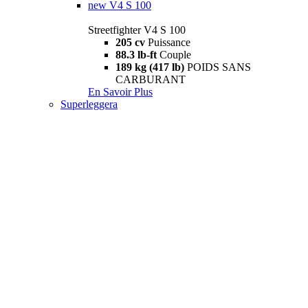
new
V4 S 100
Streetfighter V4 S 100
205 cv
Puissance
88.3 lb-ft
Couple
189 kg (417 lb)
POIDS SANS
CARBURANT
En Savoir Plus
Superleggera