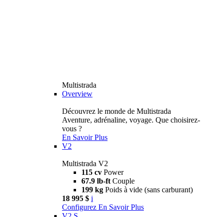
Multistrada
Overview
Découvrez le monde de Multistrada
Aventure, adrénaline, voyage. Que choisirez-
vous ?
En Savoir Plus
V2
Multistrada V2
115 cv
Power
67.9 lb-ft
Couple
199 kg
Poids à vide (sans carburant)
18 995 $
i
Configurez
En Savoir Plus
V2 S