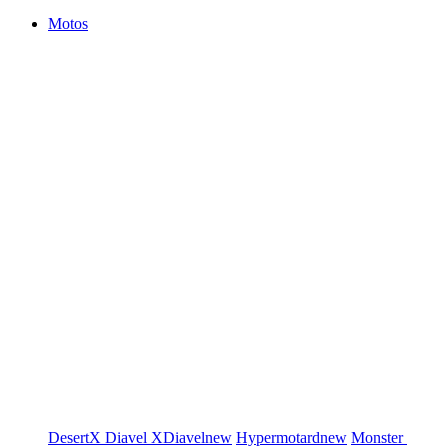
Motos
DesertX
Diavel
XDiavel
new
Hypermotard
new
Monster