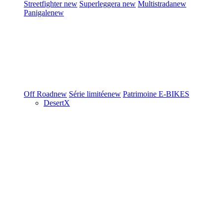
Streetfighter
new
Superleggera
new
Multistrada
new
Panigale
new
Off Road
new
Série limitée
new
Patrimoine
E-BIKES
DesertX