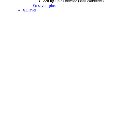
220 kg
Poids humide (sans carburant)
En savoir plus
XDiavel