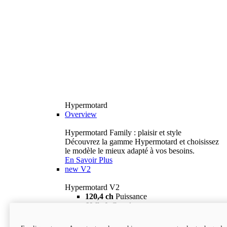
Hypermotard
Overview
Hypermotard Family : plaisir et style
Découvrez la gamme Hypermotard et choisissez
le modèle le mieux adapté à vos besoins.
En Savoir Plus
new
V2
Hypermotard V2
120,4 ch
Puissance
69 lb-ft
Couple
180 kg
Poids humide (sans carburant)
18 895 $
i