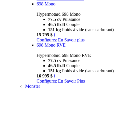
698 Mono
Hypermotard 698 Mono
77.5 cv
Puissance
46.5 lb-ft
Couple
151 kg
Poids à vide (sans carburant)
15 795 $
i
Configurez
En Savoir plus
698 Mono RVE
Hypermotard 698 Mono RVE
77.5 cv
Puissance
46.5 lb-ft
Couple
151 kg
Poids à vide (sans carburant)
16 995 $
i
Configurez
En Savoir Plus
Monster