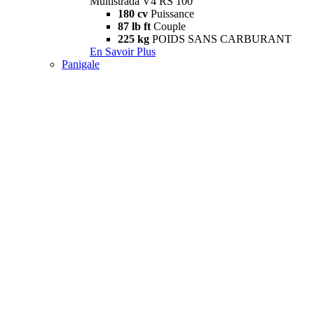
Multistrada V4 RS 100
180 cv
Puissance
87 lb ft
Couple
225 kg
POIDS SANS CARBURANT
En Savoir Plus
Panigale