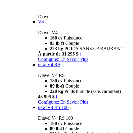
Diavel
V4
Diavel V4
168 cv
Puissance
93 lb-ft
Couple
223 kg
POIDS SANS CARBURANT
À partir de 31,295 $
i
Configurez
En Savoir Plus
new
V4 RS
Diavel V4 RS
180 cv
Puissance
89 lb-ft
Couple
220 kg
Poids humide (sans carburant)
43 995 $
i
Configurez
En Savoir Plus
new
V4 RS 100
Diavel V4 RS 100
180 cv
Puissance
89 lb-ft
Couple