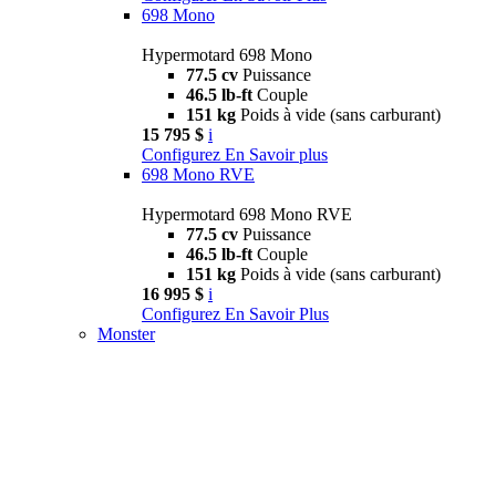
698 Mono
Hypermotard 698 Mono
77.5 cv
Puissance
46.5 lb-ft
Couple
151 kg
Poids à vide (sans carburant)
15 795 $
i
Configurez
En Savoir plus
698 Mono RVE
Hypermotard 698 Mono RVE
77.5 cv
Puissance
46.5 lb-ft
Couple
151 kg
Poids à vide (sans carburant)
16 995 $
i
Configurez
En Savoir Plus
Monster