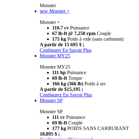
Monster
new
Monster +
Monster +
110.7 cv
Puissance
67 lb-ft @ 7,250 rpm
Couple
175 kg
Poids à vide (sans carburant)
A partir de 15 695 $
i
Configurer
En Savoir Plus
Monster MY25
Monster MY25
111 hp
Puissance
69 lb-ft
Torque
166 kg (366 lb)
Poids à sec
A partir de $15,195
i
Configurez
En Savoir Plus
Monster SP
Monster SP
111 cv
Puissance
69 lb-ft
Couple
177 kg
POIDS SANS CARBURANT
18,895 $
i