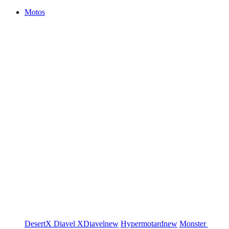
Motos
DesertX
Diavel
XDiavel
new
Hypermotard
new
Monster