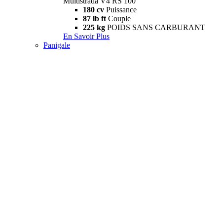
Multistrada V4 RS 100
180 cv
Puissance
87 lb ft
Couple
225 kg
POIDS SANS CARBURANT
En Savoir Plus
Panigale