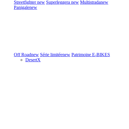
Streetfighter
new
Superleggera
new
Multistrada
new
Panigale
new
Off Road
new
Série limitée
new
Patrimoine
E-BIKES
DesertX