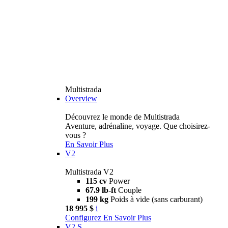
Multistrada
Overview
Découvrez le monde de Multistrada
Aventure, adrénaline, voyage. Que choisirez-
vous ?
En Savoir Plus
V2
Multistrada V2
115 cv
Power
67.9 lb-ft
Couple
199 kg
Poids à vide (sans carburant)
18 995 $
i
Configurez
En Savoir Plus
V2 S