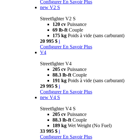
Configurer
En Savoir Plus
new
V2 S
Streetfighter V2 S
120 cv
Puissance
69 lb-ft
Couple
175 kg
Poids à vide (sans carburant)
20 995 $
i
Configurer
En Savoir Plus
V4
Streetfighter V4
205 cv
Puissance
88.3 lb-ft
Couple
191 kg
Poids à vide (sans carburant)
29 995 $
i
Configurer
En Savoir Plus
new
V4 S
Streetfighter V4 S
205 cv
Puissance
88.3 lb-ft
Couple
189 kg
Wet Weight (No Fuel)
33 995 $
i
Configurer
En Savoir Plus