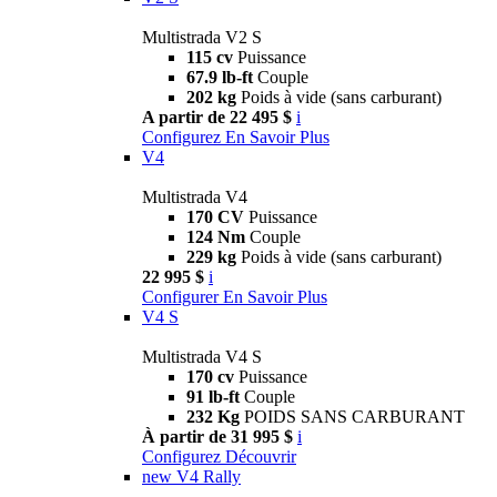
Multistrada V2 S
115 cv
Puissance
67.9 lb-ft
Couple
202 kg
Poids à vide (sans carburant)
A partir de 22 495 $
i
Configurez
En Savoir Plus
V4
Multistrada V4
170 CV
Puissance
124 Nm
Couple
229 kg
Poids à vide (sans carburant)
22 995 $
i
Configurer
En Savoir Plus
V4 S
Multistrada V4 S
170 cv
Puissance
91 lb-ft
Couple
232 Kg
POIDS SANS CARBURANT
À partir de 31 995 $
i
Configurez
Découvrir
new
V4 Rally