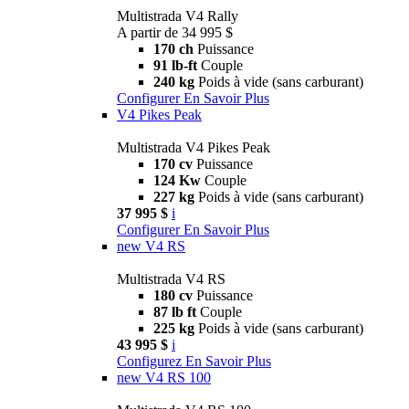
Multistrada V4 Rally
A partir de 34 995 $
170 ch
Puissance
91 lb-ft
Couple
240 kg
Poids à vide (sans carburant)
Configurer
En Savoir Plus
V4 Pikes Peak
Multistrada V4 Pikes Peak
170 cv
Puissance
124 Kw
Couple
227 kg
Poids à vide (sans carburant)
37 995 $
i
Configurer
En Savoir Plus
new
V4 RS
Multistrada V4 RS
180 cv
Puissance
87 lb ft
Couple
225 kg
Poids à vide (sans carburant)
43 995 $
i
Configurez
En Savoir Plus
new
V4 RS 100