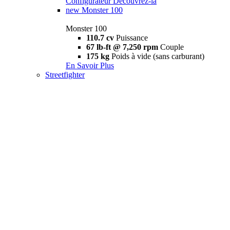
Configurateur
Découvrez-la
new
Monster 100
Monster 100
110.7 cv
Puissance
67 lb-ft @ 7,250 rpm
Couple
175 kg
Poids à vide (sans carburant)
En Savoir Plus
Streetfighter