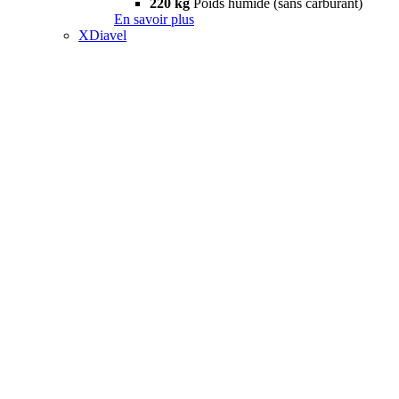
220 kg
Poids humide (sans carburant)
En savoir plus
XDiavel