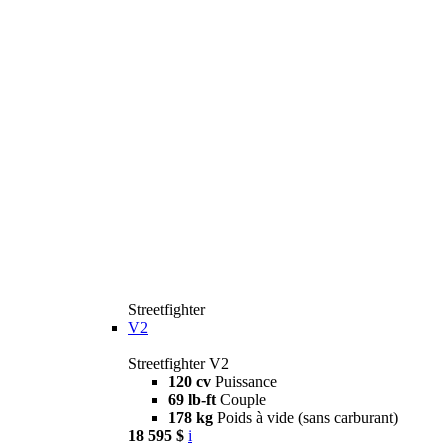
Streetfighter
V2
Streetfighter V2
120 cv
Puissance
69 lb-ft
Couple
178 kg
Poids à vide (sans carburant)
18 595 $
i