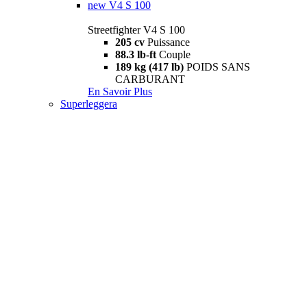
new
V4 S 100
Streetfighter V4 S 100
205 cv
Puissance
88.3 lb-ft
Couple
189 kg (417 lb)
POIDS SANS
CARBURANT
En Savoir Plus
Superleggera