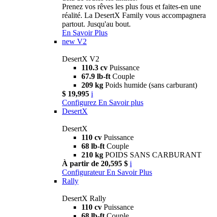
Prenez vos rêves les plus fous et faites-en une
réalité. La DesertX Family vous accompagnera
partout. Jusqu'au bout.
En Savoir Plus
new
V2
DesertX V2
110.3 cv
Puissance
67.9 lb-ft
Couple
209 kg
Poids humide (sans carburant)
$ 19,995
i
Configurez
En Savoir plus
DesertX
DesertX
110 cv
Puissance
68 lb-ft
Couple
210 kg
POIDS SANS CARBURANT
À partir de 20,595 $
i
Configurateur
En Savoir Plus
Rally
DesertX Rally
110 cv
Puissance
68 lb-ft
Couple