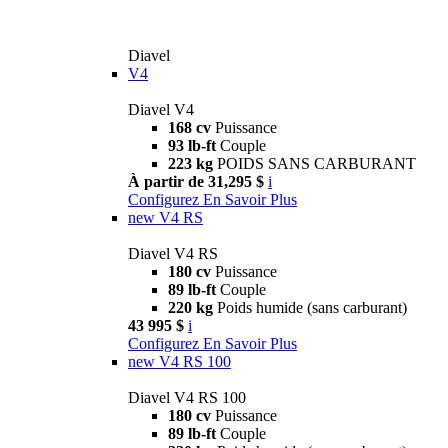
Diavel
V4
Diavel V4
168 cv
Puissance
93 lb-ft
Couple
223 kg
POIDS SANS CARBURANT
À partir de 31,295 $
i
Configurez
En Savoir Plus
new
V4 RS
Diavel V4 RS
180 cv
Puissance
89 lb-ft
Couple
220 kg
Poids humide (sans carburant)
43 995 $
i
Configurez
En Savoir Plus
new
V4 RS 100
Diavel V4 RS 100
180 cv
Puissance
89 lb-ft
Couple