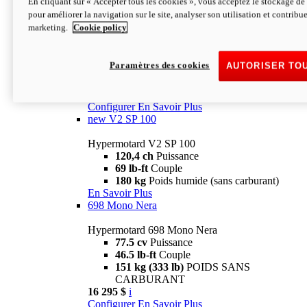
En cliquant sur « Accepter tous les cookies », vous acceptez le stockage de 
Configurer
En Savoir Plus
pour améliorer la navigation sur le site, analyser son utilisation et contribue
new
V2 SP
marketing.
Cookie policy
Hypermotard V2 SP
120,4 ch
Puissance
Paramètres des cookies
AUTORISER TO
69 lb-ft
Couple
180 kg
Poids humide (sans carburant)
22 995 $
i
Configurer
En Savoir Plus
new
V2 SP 100
Hypermotard V2 SP 100
120,4 ch
Puissance
69 lb-ft
Couple
180 kg
Poids humide (sans carburant)
En Savoir Plus
698 Mono Nera
Hypermotard 698 Mono Nera
77.5 cv
Puissance
46.5 lb-ft
Couple
151 kg (333 lb)
POIDS SANS
CARBURANT
16 295 $
i
Configurer
En Savoir Plus