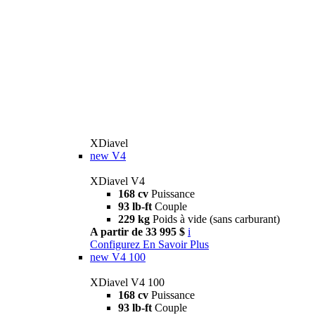
XDiavel
new
V4
XDiavel V4
168 cv
Puissance
93 lb-ft
Couple
229 kg
Poids à vide (sans carburant)
A partir de 33 995 $
i
Configurez
En Savoir Plus
new
V4 100
XDiavel V4 100
168 cv
Puissance
93 lb-ft
Couple