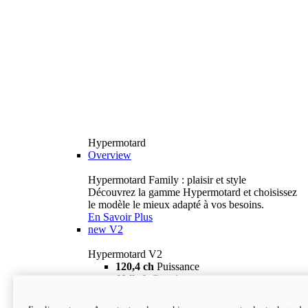
Hypermotard
Overview
Hypermotard Family : plaisir et style
Découvrez la gamme Hypermotard et choisissez
le modèle le mieux adapté à vos besoins.
En Savoir Plus
new
V2
Hypermotard V2
120,4 ch
Puissance
69 lb-ft
Couple
180 kg
Poids humide (sans carburant)
18 895 $
i