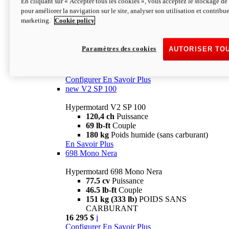
En cliquant sur « Accepter tous les cookies », vous acceptez le stockage de 
Configurer
En Savoir Plus
pour améliorer la navigation sur le site, analyser son utilisation et contribue
new
V2 SP
marketing.
Cookie policy
Hypermotard V2 SP
120,4 ch
Puissance
Paramètres des cookies
AUTORISER TO
69 lb-ft
Couple
180 kg
Poids humide (sans carburant)
22 995 $
i
Configurer
En Savoir Plus
new
V2 SP 100
Hypermotard V2 SP 100
120,4 ch
Puissance
69 lb-ft
Couple
180 kg
Poids humide (sans carburant)
En Savoir Plus
698 Mono Nera
Hypermotard 698 Mono Nera
77.5 cv
Puissance
46.5 lb-ft
Couple
151 kg (333 lb)
POIDS SANS
CARBURANT
16 295 $
i
Configurer
En Savoir Plus