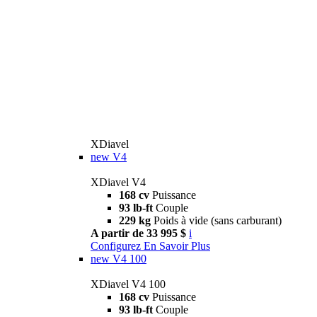
XDiavel
new
V4
XDiavel V4
168 cv
Puissance
93 lb-ft
Couple
229 kg
Poids à vide (sans carburant)
A partir de 33 995 $
i
Configurez
En Savoir Plus
new
V4 100
XDiavel V4 100
168 cv
Puissance
93 lb-ft
Couple