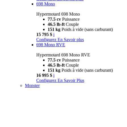
698 Mono
Hypermotard 698 Mono
77.5 cv
Puissance
46.5 lb-ft
Couple
151 kg
Poids à vide (sans carburant)
15 795 $
i
Configurez
En Savoir plus
698 Mono RVE
Hypermotard 698 Mono RVE
77.5 cv
Puissance
46.5 lb-ft
Couple
151 kg
Poids à vide (sans carburant)
16 995 $
i
Configurez
En Savoir Plus
Monster