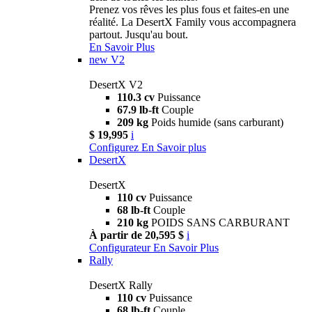
Prenez vos rêves les plus fous et faites-en une
réalité. La DesertX Family vous accompagnera
partout. Jusqu'au bout.
En Savoir Plus
new
V2
DesertX V2
110.3 cv
Puissance
67.9 lb-ft
Couple
209 kg
Poids humide (sans carburant)
$ 19,995
i
Configurez
En Savoir plus
DesertX
DesertX
110 cv
Puissance
68 lb-ft
Couple
210 kg
POIDS SANS CARBURANT
À partir de 20,595 $
i
Configurateur
En Savoir Plus
Rally
DesertX Rally
110 cv
Puissance
68 lb-ft
Couple