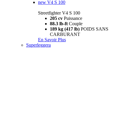
new
V4 S 100
Streetfighter V4 S 100
205 cv
Puissance
88.3 lb-ft
Couple
189 kg (417 lb)
POIDS SANS
CARBURANT
En Savoir Plus
Superleggera