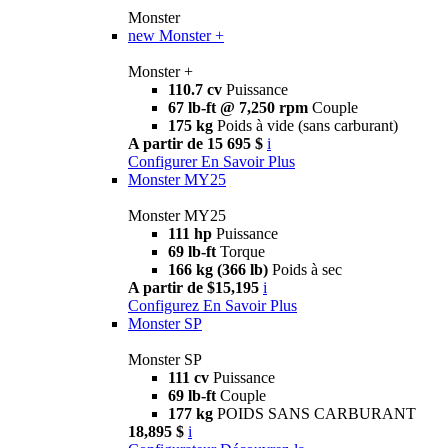
Monster
new
Monster +
Monster +
110.7 cv
Puissance
67 lb-ft @ 7,250 rpm
Couple
175 kg
Poids à vide (sans carburant)
A partir de 15 695 $
i
Configurer
En Savoir Plus
Monster MY25
Monster MY25
111 hp
Puissance
69 lb-ft
Torque
166 kg (366 lb)
Poids à sec
A partir de $15,195
i
Configurez
En Savoir Plus
Monster SP
Monster SP
111 cv
Puissance
69 lb-ft
Couple
177 kg
POIDS SANS CARBURANT
18,895 $
i