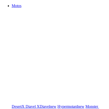
Motos
DesertX
Diavel
XDiavel
new
Hypermotard
new
Monster