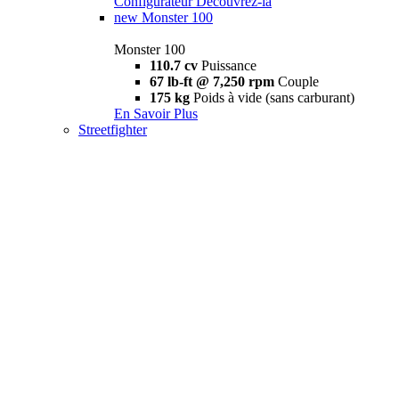
Configurateur
Découvrez-la
new
Monster 100
Monster 100
110.7 cv
Puissance
67 lb-ft @ 7,250 rpm
Couple
175 kg
Poids à vide (sans carburant)
En Savoir Plus
Streetfighter