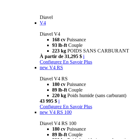
Diavel
V4
Diavel V4
168 cv
Puissance
93 lb-ft
Couple
223 kg
POIDS SANS CARBURANT
À partir de 31,295 $
i
Configurez
En Savoir Plus
new
V4 RS
Diavel V4 RS
180 cv
Puissance
89 lb-ft
Couple
220 kg
Poids humide (sans carburant)
43 995 $
i
Configurez
En Savoir Plus
new
V4 RS 100
Diavel V4 RS 100
180 cv
Puissance
89 lb-ft
Couple