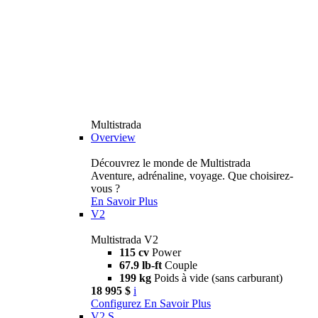
Multistrada
Overview
Découvrez le monde de Multistrada
Aventure, adrénaline, voyage. Que choisirez-
vous ?
En Savoir Plus
V2
Multistrada V2
115 cv
Power
67.9 lb-ft
Couple
199 kg
Poids à vide (sans carburant)
18 995 $
i
Configurez
En Savoir Plus
V2 S