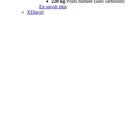
220 kg
Poids humide (sans carburant)
En savoir plus
XDiavel