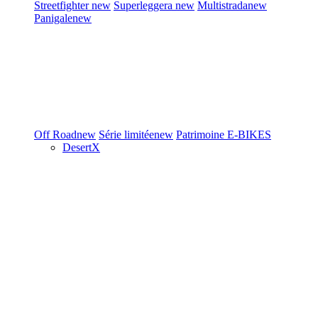
Streetfighter
new
Superleggera
new
Multistrada
new
Panigale
new
Off Road
new
Série limitée
new
Patrimoine
E-BIKES
DesertX