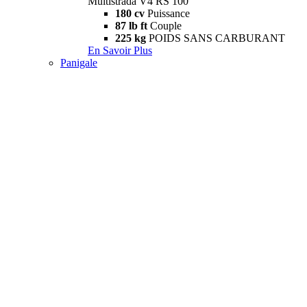
Multistrada V4 RS 100
180 cv
Puissance
87 lb ft
Couple
225 kg
POIDS SANS CARBURANT
En Savoir Plus
Panigale