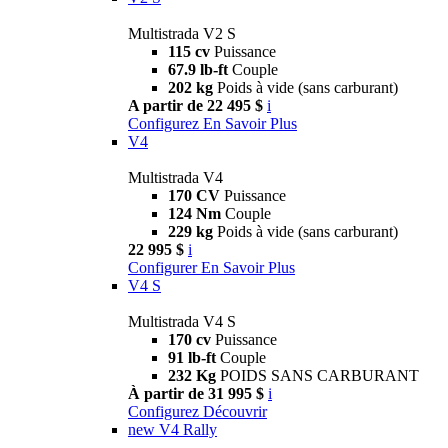
Multistrada V2 S
115 cv
Puissance
67.9 lb-ft
Couple
202 kg
Poids à vide (sans carburant)
A partir de 22 495 $
i
Configurez
En Savoir Plus
V4
Multistrada V4
170 CV
Puissance
124 Nm
Couple
229 kg
Poids à vide (sans carburant)
22 995 $
i
Configurer
En Savoir Plus
V4 S
Multistrada V4 S
170 cv
Puissance
91 lb-ft
Couple
232 Kg
POIDS SANS CARBURANT
À partir de 31 995 $
i
Configurez
Découvrir
new
V4 Rally