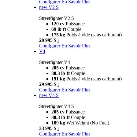
Configurer
En Savoir Plus
new
V2 S
Streetfighter V2 S
120 cv
Puissance
69 lb-ft
Couple
175 kg
Poids à vide (sans carburant)
20 995 $
i
Configurer
En Savoir Plus
V4
Streetfighter V4
205 cv
Puissance
88.3 lb-ft
Couple
191 kg
Poids à vide (sans carburant)
29 995 $
i
Configurer
En Savoir Plus
new
V4 S
Streetfighter V4 S
205 cv
Puissance
88.3 lb-ft
Couple
189 kg
Wet Weight (No Fuel)
33 995 $
i
Configurer
En Savoir Plus