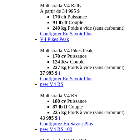
Multistrada V4 Rally
A partir de 34 995 $
170 ch
Puissance
91 lb-ft
Couple
240 kg
Poids à vide (sans carburant)
Configurer
En Savoir Plus
V4 Pikes Peak
Multistrada V4 Pikes Peak
170 cv
Puissance
124 Kw
Couple
227 kg
Poids à vide (sans carburant)
37 995 $
i
Configurer
En Savoir Plus
new
V4 RS
Multistrada V4 RS
180 cv
Puissance
87 lb ft
Couple
225 kg
Poids à vide (sans carburant)
43 995 $
i
Configurez
En Savoir Plus
new
V4 RS 100