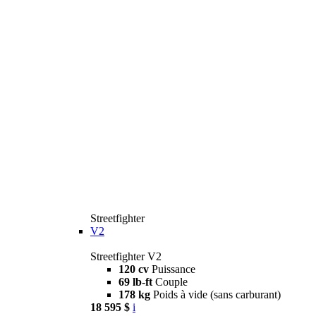
Streetfighter
V2
Streetfighter V2
120 cv
Puissance
69 lb-ft
Couple
178 kg
Poids à vide (sans carburant)
18 595 $
i