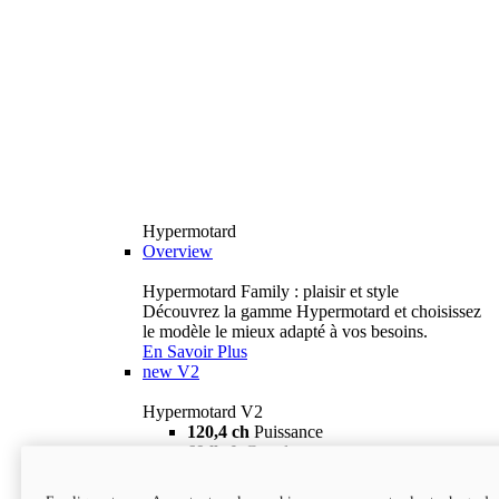
Hypermotard
Overview
Hypermotard Family : plaisir et style
Découvrez la gamme Hypermotard et choisissez
le modèle le mieux adapté à vos besoins.
En Savoir Plus
new
V2
Hypermotard V2
120,4 ch
Puissance
69 lb-ft
Couple
180 kg
Poids humide (sans carburant)
18 895 $
i