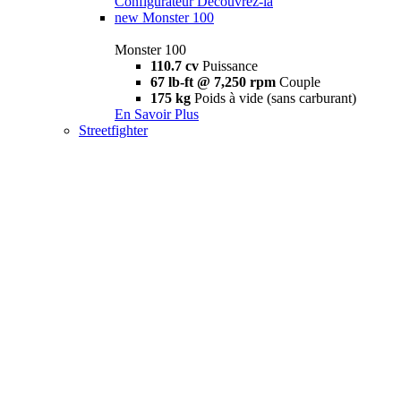
Configurateur
Découvrez-la
new
Monster 100
Monster 100
110.7 cv
Puissance
67 lb-ft @ 7,250 rpm
Couple
175 kg
Poids à vide (sans carburant)
En Savoir Plus
Streetfighter