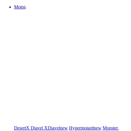
Motos
DesertX
Diavel
XDiavel
new
Hypermotard
new
Monster