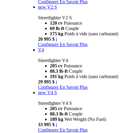
Configurer
En Savoir Plus
new
V2 S
Streetfighter V2 S
120 cv
Puissance
69 lb-ft
Couple
175 kg
Poids à vide (sans carburant)
20 995 $
i
Configurer
En Savoir Plus
V4
Streetfighter V4
205 cv
Puissance
88.3 lb-ft
Couple
191 kg
Poids à vide (sans carburant)
29 995 $
i
Configurer
En Savoir Plus
new
V4 S
Streetfighter V4 S
205 cv
Puissance
88.3 lb-ft
Couple
189 kg
Wet Weight (No Fuel)
33 995 $
i
Configurer
En Savoir Plus