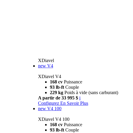
XDiavel
new
V4
XDiavel V4
168 cv
Puissance
93 lb-ft
Couple
229 kg
Poids à vide (sans carburant)
A partir de 33 995 $
i
Configurez
En Savoir Plus
new
V4 100
XDiavel V4 100
168 cv
Puissance
93 lb-ft
Couple