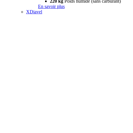
220 kg
Poids humide (sans carburant)
En savoir plus
XDiavel