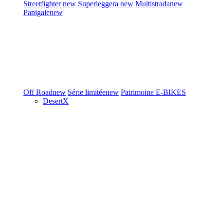
Streetfighter
new
Superleggera
new
Multistrada
new
Panigale
new
Off Road
new
Série limitée
new
Patrimoine
E-BIKES
DesertX