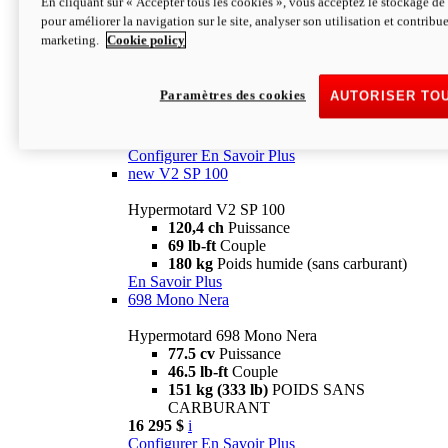
En cliquant sur « Accepter tous les cookies », vous acceptez le stockage de 
Configurer
En Savoir Plus
pour améliorer la navigation sur le site, analyser son utilisation et contribue
new
V2 SP
marketing.
Cookie policy
Hypermotard V2 SP
120,4 ch
Puissance
Paramètres des cookies
AUTORISER TO
69 lb-ft
Couple
180 kg
Poids humide (sans carburant)
22 995 $
i
Configurer
En Savoir Plus
new
V2 SP 100
Hypermotard V2 SP 100
120,4 ch
Puissance
69 lb-ft
Couple
180 kg
Poids humide (sans carburant)
En Savoir Plus
698 Mono Nera
Hypermotard 698 Mono Nera
77.5 cv
Puissance
46.5 lb-ft
Couple
151 kg (333 lb)
POIDS SANS
CARBURANT
16 295 $
i
Configurer
En Savoir Plus