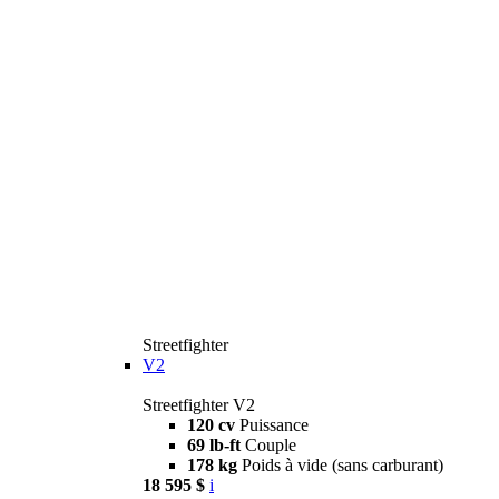
Streetfighter
V2
Streetfighter V2
120 cv
Puissance
69 lb-ft
Couple
178 kg
Poids à vide (sans carburant)
18 595 $
i