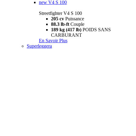
new
V4 S 100
Streetfighter V4 S 100
205 cv
Puissance
88.3 lb-ft
Couple
189 kg (417 lb)
POIDS SANS
CARBURANT
En Savoir Plus
Superleggera