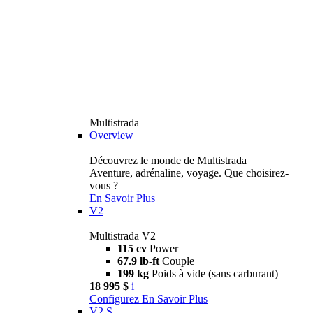
Multistrada
Overview
Découvrez le monde de Multistrada
Aventure, adrénaline, voyage. Que choisirez-
vous ?
En Savoir Plus
V2
Multistrada V2
115 cv
Power
67.9 lb-ft
Couple
199 kg
Poids à vide (sans carburant)
18 995 $
i
Configurez
En Savoir Plus
V2 S