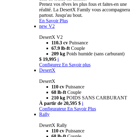
Prenez vos rêves les plus fous et faites-en une
réalité. La DesertX Family vous accompagnera
partout. Jusqu'au bout.
En Savoir Plus
new
V2
DesertX V2
110.3 cv
Puissance
67.9 lb-ft
Couple
209 kg
Poids humide (sans carburant)
$ 19,995
i
Configurez
En Savoir plus
DesertX
DesertX
110 cv
Puissance
68 lb-ft
Couple
210 kg
POIDS SANS CARBURANT
À partir de 20,595 $
i
Configurateur
En Savoir Plus
Rally
DesertX Rally
110 cv
Puissance
68 lb-ft
Couple