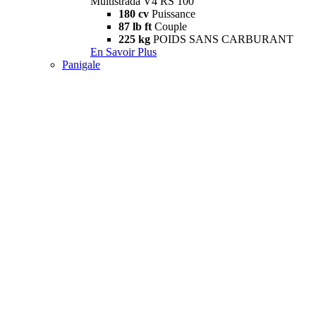
Multistrada V4 RS 100
180 cv
Puissance
87 lb ft
Couple
225 kg
POIDS SANS CARBURANT
En Savoir Plus
Panigale