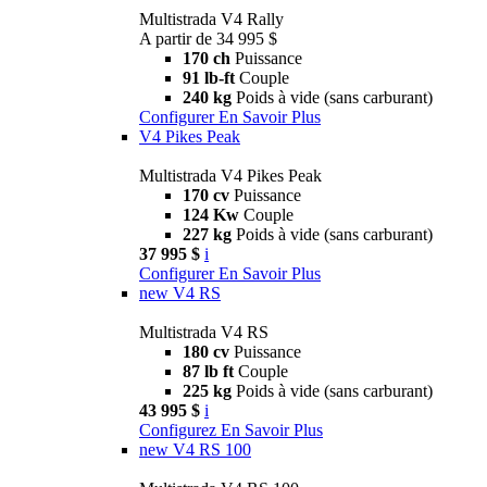
Multistrada V4 Rally
A partir de 34 995 $
170 ch
Puissance
91 lb-ft
Couple
240 kg
Poids à vide (sans carburant)
Configurer
En Savoir Plus
V4 Pikes Peak
Multistrada V4 Pikes Peak
170 cv
Puissance
124 Kw
Couple
227 kg
Poids à vide (sans carburant)
37 995 $
i
Configurer
En Savoir Plus
new
V4 RS
Multistrada V4 RS
180 cv
Puissance
87 lb ft
Couple
225 kg
Poids à vide (sans carburant)
43 995 $
i
Configurez
En Savoir Plus
new
V4 RS 100