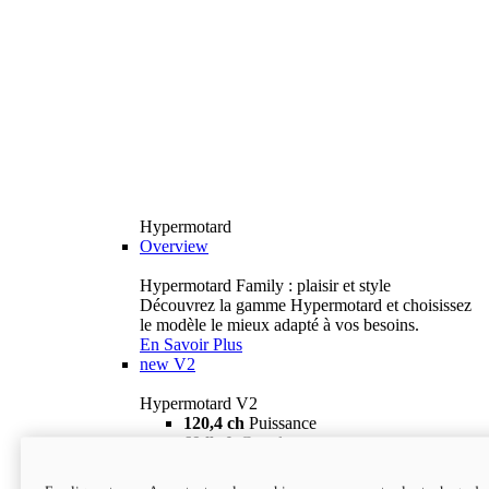
Hypermotard
Overview
Hypermotard Family : plaisir et style
Découvrez la gamme Hypermotard et choisissez
le modèle le mieux adapté à vos besoins.
En Savoir Plus
new
V2
Hypermotard V2
120,4 ch
Puissance
69 lb-ft
Couple
180 kg
Poids humide (sans carburant)
18 895 $
i