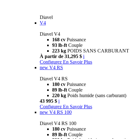
Diavel
V4
Diavel V4
168 cv
Puissance
93 lb-ft
Couple
223 kg
POIDS SANS CARBURANT
À partir de 31,295 $
i
Configurez
En Savoir Plus
new
V4 RS
Diavel V4 RS
180 cv
Puissance
89 lb-ft
Couple
220 kg
Poids humide (sans carburant)
43 995 $
i
Configurez
En Savoir Plus
new
V4 RS 100
Diavel V4 RS 100
180 cv
Puissance
89 lb-ft
Couple