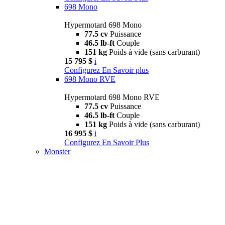
698 Mono
Hypermotard 698 Mono
77.5 cv
Puissance
46.5 lb-ft
Couple
151 kg
Poids à vide (sans carburant)
15 795 $
i
Configurez
En Savoir plus
698 Mono RVE
Hypermotard 698 Mono RVE
77.5 cv
Puissance
46.5 lb-ft
Couple
151 kg
Poids à vide (sans carburant)
16 995 $
i
Configurez
En Savoir Plus
Monster