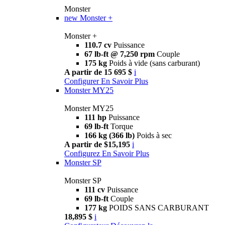
Monster
new
Monster +
Monster +
110.7 cv
Puissance
67 lb-ft @ 7,250 rpm
Couple
175 kg
Poids à vide (sans carburant)
A partir de 15 695 $
i
Configurer
En Savoir Plus
Monster MY25
Monster MY25
111 hp
Puissance
69 lb-ft
Torque
166 kg (366 lb)
Poids à sec
A partir de $15,195
i
Configurez
En Savoir Plus
Monster SP
Monster SP
111 cv
Puissance
69 lb-ft
Couple
177 kg
POIDS SANS CARBURANT
18,895 $
i