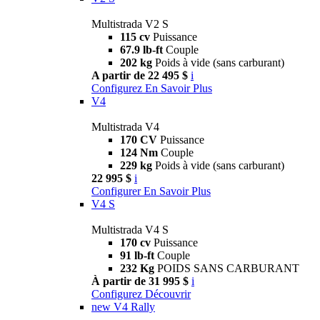
Multistrada V2 S
115 cv
Puissance
67.9 lb-ft
Couple
202 kg
Poids à vide (sans carburant)
A partir de 22 495 $
i
Configurez
En Savoir Plus
V4
Multistrada V4
170 CV
Puissance
124 Nm
Couple
229 kg
Poids à vide (sans carburant)
22 995 $
i
Configurer
En Savoir Plus
V4 S
Multistrada V4 S
170 cv
Puissance
91 lb-ft
Couple
232 Kg
POIDS SANS CARBURANT
À partir de 31 995 $
i
Configurez
Découvrir
new
V4 Rally