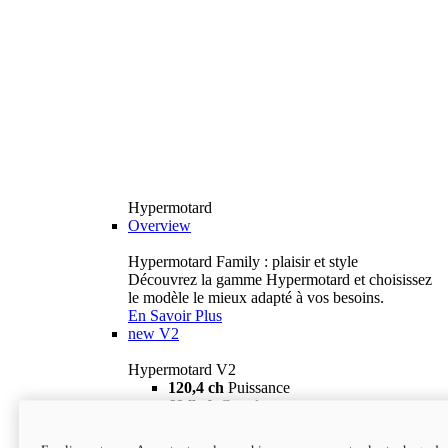
Hypermotard
Overview
Hypermotard Family : plaisir et style
Découvrez la gamme Hypermotard et choisissez
le modèle le mieux adapté à vos besoins.
En Savoir Plus
new
V2
Hypermotard V2
120,4 ch
Puissance
69 lb-ft
Couple
180 kg
Poids humide (sans carburant)
18 895 $
i