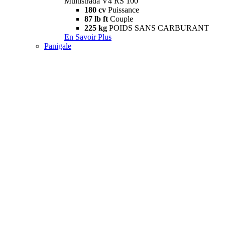
Multistrada V4 RS 100
180 cv
Puissance
87 lb ft
Couple
225 kg
POIDS SANS CARBURANT
En Savoir Plus
Panigale