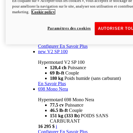
En cliquant sur « Accepter tous les cookies », vous acceptez le stockage de 
Configurer
En Savoir Plus
pour améliorer la navigation sur le site, analyser son utilisation et contribue
new
V2 SP
marketing.
Cookie policy
Hypermotard V2 SP
120,4 ch
Puissance
Paramètres des cookies
AUTORISER TO
69 lb-ft
Couple
180 kg
Poids humide (sans carburant)
22 995 $
i
Configurer
En Savoir Plus
new
V2 SP 100
Hypermotard V2 SP 100
120,4 ch
Puissance
69 lb-ft
Couple
180 kg
Poids humide (sans carburant)
En Savoir Plus
698 Mono Nera
Hypermotard 698 Mono Nera
77.5 cv
Puissance
46.5 lb-ft
Couple
151 kg (333 lb)
POIDS SANS
CARBURANT
16 295 $
i
Configurer
En Savoir Plus