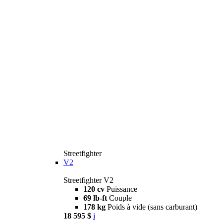
Streetfighter
V2
Streetfighter V2
120 cv
Puissance
69 lb-ft
Couple
178 kg
Poids à vide (sans carburant)
18 595 $
i