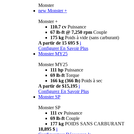
Monster
new
Monster +
Monster +
110.7 cv
Puissance
67 lb-ft @ 7,250 rpm
Couple
175 kg
Poids à vide (sans carburant)
A partir de 15 695 $
i
Configurer
En Savoir Plus
Monster MY25
Monster MY25
111 hp
Puissance
69 lb-ft
Torque
166 kg (366 lb)
Poids à sec
A partir de $15,195
i
Configurez
En Savoir Plus
Monster SP
Monster SP
111 cv
Puissance
69 lb-ft
Couple
177 kg
POIDS SANS CARBURANT
18,895 $
i