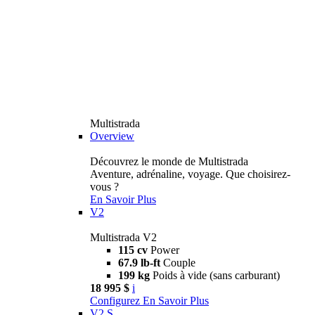
Multistrada
Overview
Découvrez le monde de Multistrada
Aventure, adrénaline, voyage. Que choisirez-
vous ?
En Savoir Plus
V2
Multistrada V2
115 cv
Power
67.9 lb-ft
Couple
199 kg
Poids à vide (sans carburant)
18 995 $
i
Configurez
En Savoir Plus
V2 S