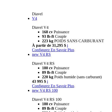
Diavel
V4
Diavel V4
168 cv
Puissance
93 lb-ft
Couple
223 kg
POIDS SANS CARBURANT
À partir de 31,295 $
i
Configurez
En Savoir Plus
new
V4 RS
Diavel V4 RS
180 cv
Puissance
89 lb-ft
Couple
220 kg
Poids humide (sans carburant)
43 995 $
i
Configurez
En Savoir Plus
new
V4 RS 100
Diavel V4 RS 100
180 cv
Puissance
89 lb-ft
Couple