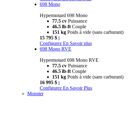
698 Mono
Hypermotard 698 Mono
77.5 cv
Puissance
46.5 lb-ft
Couple
151 kg
Poids à vide (sans carburant)
15 795 $
i
Configurez
En Savoir plus
698 Mono RVE
Hypermotard 698 Mono RVE
77.5 cv
Puissance
46.5 lb-ft
Couple
151 kg
Poids à vide (sans carburant)
16 995 $
i
Configurez
En Savoir Plus
Monster