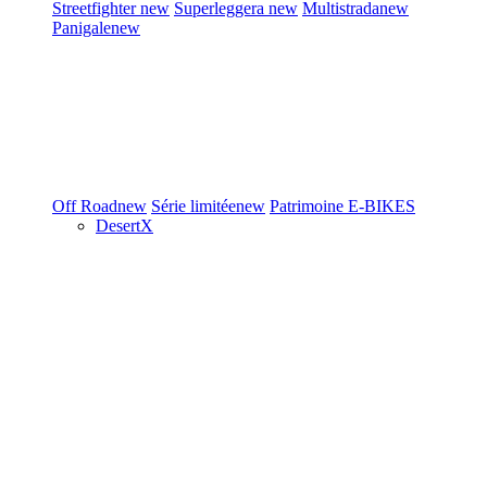
Streetfighter
new
Superleggera
new
Multistrada
new
Panigale
new
Off Road
new
Série limitée
new
Patrimoine
E-BIKES
DesertX