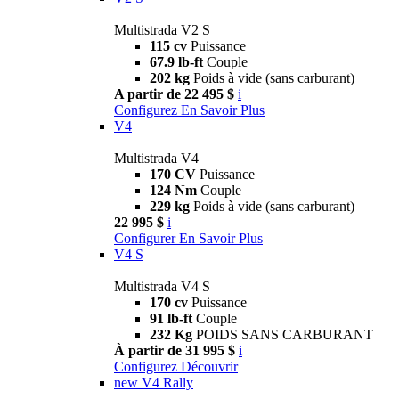
Multistrada V2 S
115 cv
Puissance
67.9 lb-ft
Couple
202 kg
Poids à vide (sans carburant)
A partir de 22 495 $
i
Configurez
En Savoir Plus
V4
Multistrada V4
170 CV
Puissance
124 Nm
Couple
229 kg
Poids à vide (sans carburant)
22 995 $
i
Configurer
En Savoir Plus
V4 S
Multistrada V4 S
170 cv
Puissance
91 lb-ft
Couple
232 Kg
POIDS SANS CARBURANT
À partir de 31 995 $
i
Configurez
Découvrir
new
V4 Rally