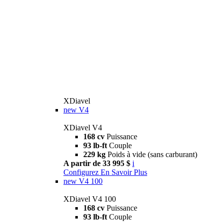
XDiavel
new
V4
XDiavel V4
168 cv
Puissance
93 lb-ft
Couple
229 kg
Poids à vide (sans carburant)
A partir de 33 995 $
i
Configurez
En Savoir Plus
new
V4 100
XDiavel V4 100
168 cv
Puissance
93 lb-ft
Couple