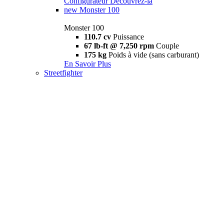
Configurateur
Découvrez-la
new
Monster 100
Monster 100
110.7 cv
Puissance
67 lb-ft @ 7,250 rpm
Couple
175 kg
Poids à vide (sans carburant)
En Savoir Plus
Streetfighter