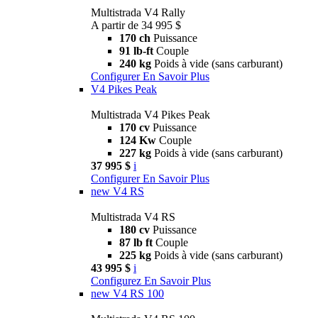
Multistrada V4 Rally
A partir de 34 995 $
170 ch
Puissance
91 lb-ft
Couple
240 kg
Poids à vide (sans carburant)
Configurer
En Savoir Plus
V4 Pikes Peak
Multistrada V4 Pikes Peak
170 cv
Puissance
124 Kw
Couple
227 kg
Poids à vide (sans carburant)
37 995 $
i
Configurer
En Savoir Plus
new
V4 RS
Multistrada V4 RS
180 cv
Puissance
87 lb ft
Couple
225 kg
Poids à vide (sans carburant)
43 995 $
i
Configurez
En Savoir Plus
new
V4 RS 100