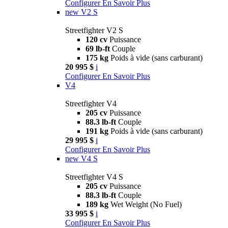
Configurer
En Savoir Plus
new
V2 S
Streetfighter V2 S
120 cv
Puissance
69 lb-ft
Couple
175 kg
Poids à vide (sans carburant)
20 995 $
i
Configurer
En Savoir Plus
V4
Streetfighter V4
205 cv
Puissance
88.3 lb-ft
Couple
191 kg
Poids à vide (sans carburant)
29 995 $
i
Configurer
En Savoir Plus
new
V4 S
Streetfighter V4 S
205 cv
Puissance
88.3 lb-ft
Couple
189 kg
Wet Weight (No Fuel)
33 995 $
i
Configurer
En Savoir Plus