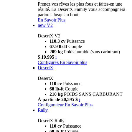
Prenez vos rêves les plus fous et faites-en une
réalité. La DesertX Family vous accompagnera
partout. Jusqu'au bout.
En Savoir Plus
new
V2
DesertX V2
110.3 cv
Puissance
67.9 lb-ft
Couple
209 kg
Poids humide (sans carburant)
$ 19,995
i
Configurez
En Savoir plus
DesertX
DesertX
110 cv
Puissance
68 lb-ft
Couple
210 kg
POIDS SANS CARBURANT
À partir de 20,595 $
i
Configurateur
En Savoir Plus
Rally
DesertX Rally
110 cv
Puissance
68 lb-ft
Couple