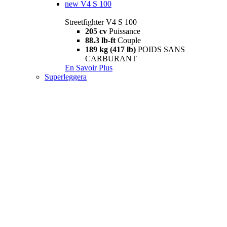
new
V4 S 100
Streetfighter V4 S 100
205 cv
Puissance
88.3 lb-ft
Couple
189 kg (417 lb)
POIDS SANS
CARBURANT
En Savoir Plus
Superleggera