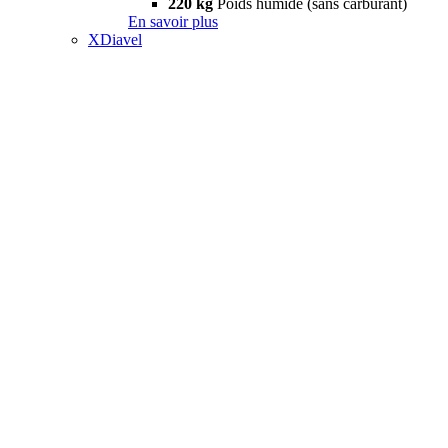
220 kg
Poids humide (sans carburant)
En savoir plus
XDiavel