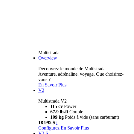
Multistrada
Overview
Découvrez le monde de Multistrada
Aventure, adrénaline, voyage. Que choisirez-
vous ?
En Savoir Plus
V2
Multistrada V2
115 cv
Power
67.9 lb-ft
Couple
199 kg
Poids à vide (sans carburant)
18 995 $
i
Configurez
En Savoir Plus
V2 S