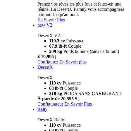
Prenez vos rêves les plus fous et faites-en une
réalité. La DesertX Family vous accompagnera
partout. Jusqu'au bout.
En Savoir Plus
new
V2
DesertX V2
110.3 cv
Puissance
67.9 lb-ft
Couple
209 kg
Poids humide (sans carburant)
$ 19,995
i
Configurez
En Savoir plus
DesertX
DesertX
110 cv
Puissance
68 lb-ft
Couple
210 kg
POIDS SANS CARBURANT
À partir de 20,595 $
i
Configurateur
En Savoir Plus
Rally
DesertX Rally
110 cv
Puissance
68 lb-ft
Couple