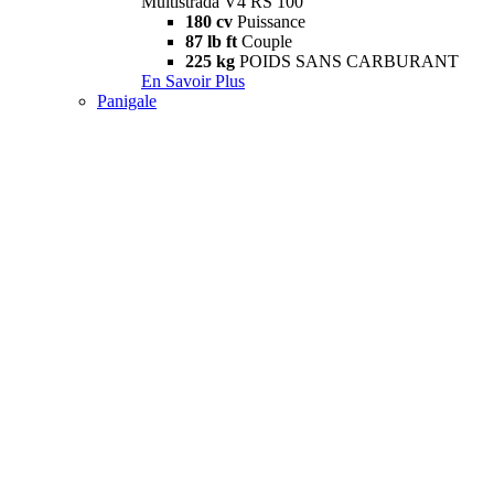
Multistrada V4 RS 100
180 cv
Puissance
87 lb ft
Couple
225 kg
POIDS SANS CARBURANT
En Savoir Plus
Panigale