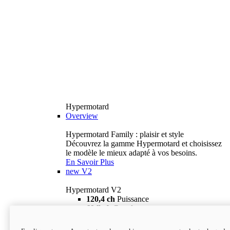
Hypermotard
Overview
Hypermotard Family : plaisir et style
Découvrez la gamme Hypermotard et choisissez
le modèle le mieux adapté à vos besoins.
En Savoir Plus
new
V2
Hypermotard V2
120,4 ch
Puissance
69 lb-ft
Couple
180 kg
Poids humide (sans carburant)
18 895 $
i