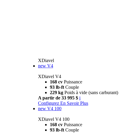
XDiavel
new
V4
XDiavel V4
168 cv
Puissance
93 lb-ft
Couple
229 kg
Poids à vide (sans carburant)
A partir de 33 995 $
i
Configurez
En Savoir Plus
new
V4 100
XDiavel V4 100
168 cv
Puissance
93 lb-ft
Couple