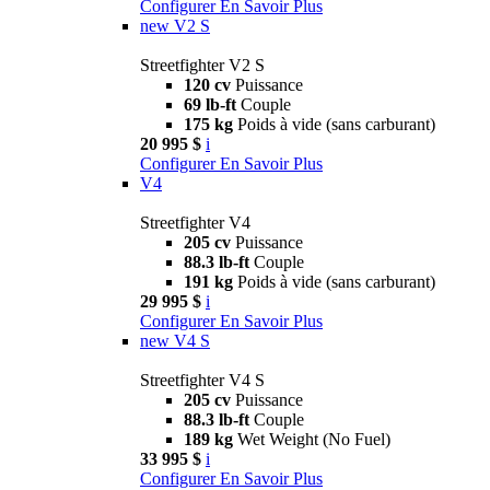
Configurer
En Savoir Plus
new
V2 S
Streetfighter V2 S
120 cv
Puissance
69 lb-ft
Couple
175 kg
Poids à vide (sans carburant)
20 995 $
i
Configurer
En Savoir Plus
V4
Streetfighter V4
205 cv
Puissance
88.3 lb-ft
Couple
191 kg
Poids à vide (sans carburant)
29 995 $
i
Configurer
En Savoir Plus
new
V4 S
Streetfighter V4 S
205 cv
Puissance
88.3 lb-ft
Couple
189 kg
Wet Weight (No Fuel)
33 995 $
i
Configurer
En Savoir Plus