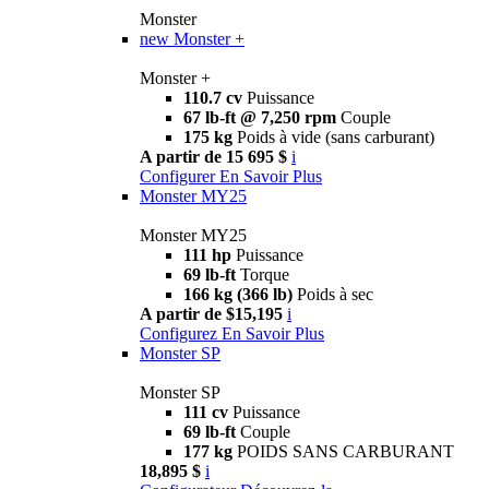
Monster
new
Monster +
Monster +
110.7 cv
Puissance
67 lb-ft @ 7,250 rpm
Couple
175 kg
Poids à vide (sans carburant)
A partir de 15 695 $
i
Configurer
En Savoir Plus
Monster MY25
Monster MY25
111 hp
Puissance
69 lb-ft
Torque
166 kg (366 lb)
Poids à sec
A partir de $15,195
i
Configurez
En Savoir Plus
Monster SP
Monster SP
111 cv
Puissance
69 lb-ft
Couple
177 kg
POIDS SANS CARBURANT
18,895 $
i