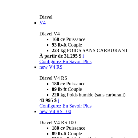
Diavel
V4
Diavel V4
168 cv
Puissance
93 lb-ft
Couple
223 kg
POIDS SANS CARBURANT
À partir de 31,295 $
i
Configurez
En Savoir Plus
new
V4 RS
Diavel V4 RS
180 cv
Puissance
89 lb-ft
Couple
220 kg
Poids humide (sans carburant)
43 995 $
i
Configurez
En Savoir Plus
new
V4 RS 100
Diavel V4 RS 100
180 cv
Puissance
89 lb-ft
Couple