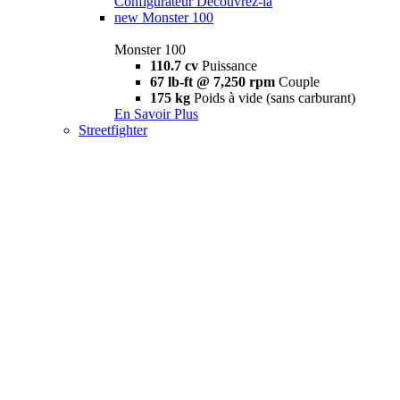
Configurateur
Découvrez-la
new
Monster 100
Monster 100
110.7 cv
Puissance
67 lb-ft @ 7,250 rpm
Couple
175 kg
Poids à vide (sans carburant)
En Savoir Plus
Streetfighter