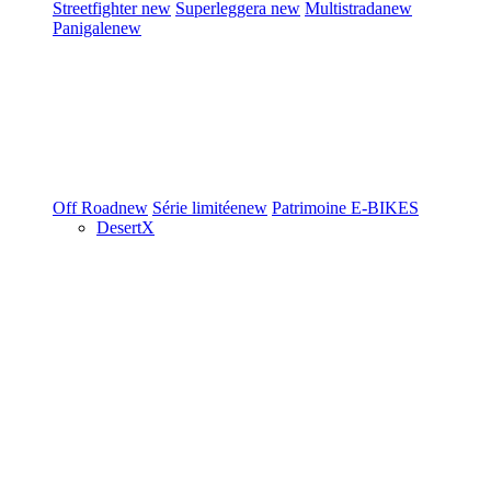
Streetfighter
new
Superleggera
new
Multistrada
new
Panigale
new
Off Road
new
Série limitée
new
Patrimoine
E-BIKES
DesertX