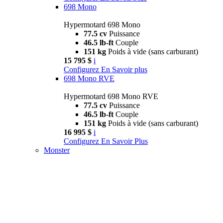
698 Mono
Hypermotard 698 Mono
77.5 cv
Puissance
46.5 lb-ft
Couple
151 kg
Poids à vide (sans carburant)
15 795 $
i
Configurez
En Savoir plus
698 Mono RVE
Hypermotard 698 Mono RVE
77.5 cv
Puissance
46.5 lb-ft
Couple
151 kg
Poids à vide (sans carburant)
16 995 $
i
Configurez
En Savoir Plus
Monster