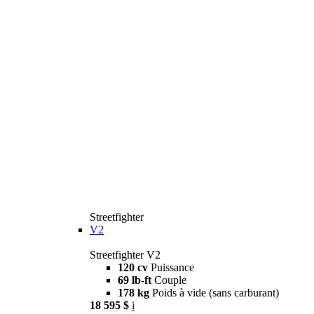
Streetfighter
V2
Streetfighter V2
120 cv
Puissance
69 lb-ft
Couple
178 kg
Poids à vide (sans carburant)
18 595 $
i