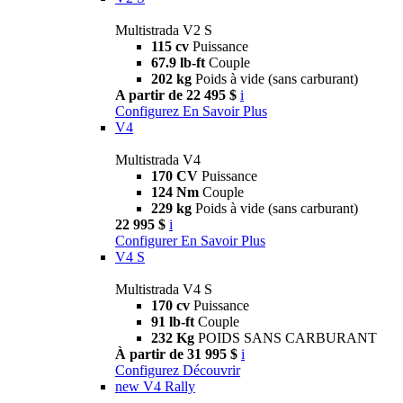
Multistrada V2 S
115 cv
Puissance
67.9 lb-ft
Couple
202 kg
Poids à vide (sans carburant)
A partir de 22 495 $
i
Configurez
En Savoir Plus
V4
Multistrada V4
170 CV
Puissance
124 Nm
Couple
229 kg
Poids à vide (sans carburant)
22 995 $
i
Configurer
En Savoir Plus
V4 S
Multistrada V4 S
170 cv
Puissance
91 lb-ft
Couple
232 Kg
POIDS SANS CARBURANT
À partir de 31 995 $
i
Configurez
Découvrir
new
V4 Rally