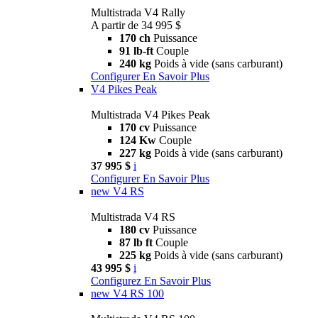
Multistrada V4 Rally
A partir de 34 995 $
170 ch
Puissance
91 lb-ft
Couple
240 kg
Poids à vide (sans carburant)
Configurer
En Savoir Plus
V4 Pikes Peak
Multistrada V4 Pikes Peak
170 cv
Puissance
124 Kw
Couple
227 kg
Poids à vide (sans carburant)
37 995 $
i
Configurer
En Savoir Plus
new
V4 RS
Multistrada V4 RS
180 cv
Puissance
87 lb ft
Couple
225 kg
Poids à vide (sans carburant)
43 995 $
i
Configurez
En Savoir Plus
new
V4 RS 100