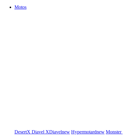
Motos
DesertX
Diavel
XDiavel
new
Hypermotard
new
Monster