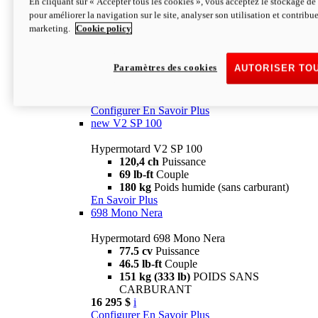
En cliquant sur « Accepter tous les cookies », vous acceptez le stockage de 
Configurer
En Savoir Plus
pour améliorer la navigation sur le site, analyser son utilisation et contribue
new
V2 SP
marketing.
Cookie policy
Hypermotard V2 SP
120,4 ch
Puissance
Paramètres des cookies
AUTORISER TO
69 lb-ft
Couple
180 kg
Poids humide (sans carburant)
22 995 $
i
Configurer
En Savoir Plus
new
V2 SP 100
Hypermotard V2 SP 100
120,4 ch
Puissance
69 lb-ft
Couple
180 kg
Poids humide (sans carburant)
En Savoir Plus
698 Mono Nera
Hypermotard 698 Mono Nera
77.5 cv
Puissance
46.5 lb-ft
Couple
151 kg (333 lb)
POIDS SANS
CARBURANT
16 295 $
i
Configurer
En Savoir Plus