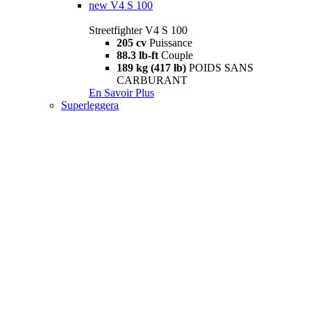
new
V4 S 100
Streetfighter V4 S 100
205 cv
Puissance
88.3 lb-ft
Couple
189 kg (417 lb)
POIDS SANS
CARBURANT
En Savoir Plus
Superleggera