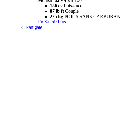
Multistrada V4 RS 100
180 cv
Puissance
87 lb ft
Couple
225 kg
POIDS SANS CARBURANT
En Savoir Plus
Panigale