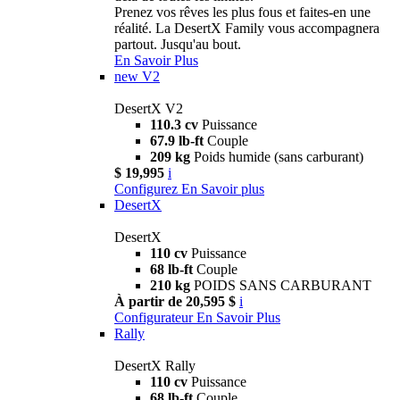
Prenez vos rêves les plus fous et faites-en une
réalité. La DesertX Family vous accompagnera
partout. Jusqu'au bout.
En Savoir Plus
new
V2
DesertX V2
110.3 cv
Puissance
67.9 lb-ft
Couple
209 kg
Poids humide (sans carburant)
$ 19,995
i
Configurez
En Savoir plus
DesertX
DesertX
110 cv
Puissance
68 lb-ft
Couple
210 kg
POIDS SANS CARBURANT
À partir de 20,595 $
i
Configurateur
En Savoir Plus
Rally
DesertX Rally
110 cv
Puissance
68 lb-ft
Couple