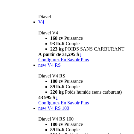
Diavel
V4
Diavel V4
168 cv
Puissance
93 lb-ft
Couple
223 kg
POIDS SANS CARBURANT
À partir de 31,295 $
i
Configurez
En Savoir Plus
new
V4 RS
Diavel V4 RS
180 cv
Puissance
89 lb-ft
Couple
220 kg
Poids humide (sans carburant)
43 995 $
i
Configurez
En Savoir Plus
new
V4 RS 100
Diavel V4 RS 100
180 cv
Puissance
89 lb-ft
Couple