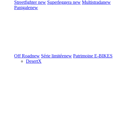
Streetfighter
new
Superleggera
new
Multistrada
new
Panigale
new
Off Road
new
Série limitée
new
Patrimoine
E-BIKES
DesertX