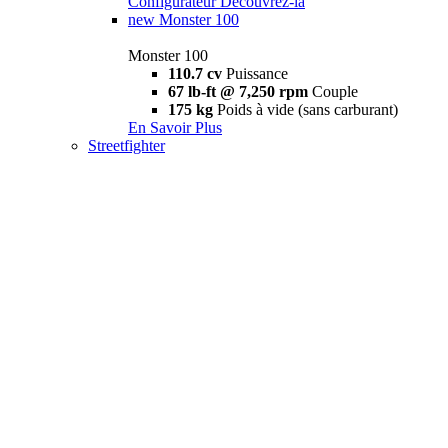
Configurateur
Découvrez-la
new
Monster 100
Monster 100
110.7 cv
Puissance
67 lb-ft @ 7,250 rpm
Couple
175 kg
Poids à vide (sans carburant)
En Savoir Plus
Streetfighter