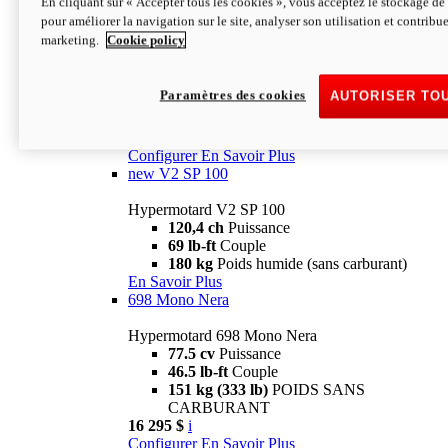
En cliquant sur « Accepter tous les cookies », vous acceptez le stockage de 
Configurer
En Savoir Plus
pour améliorer la navigation sur le site, analyser son utilisation et contribue
new
V2 SP
marketing.
Cookie policy
Hypermotard V2 SP
120,4 ch
Puissance
Paramètres des cookies
AUTORISER TO
69 lb-ft
Couple
180 kg
Poids humide (sans carburant)
22 995 $
i
Configurer
En Savoir Plus
new
V2 SP 100
Hypermotard V2 SP 100
120,4 ch
Puissance
69 lb-ft
Couple
180 kg
Poids humide (sans carburant)
En Savoir Plus
698 Mono Nera
Hypermotard 698 Mono Nera
77.5 cv
Puissance
46.5 lb-ft
Couple
151 kg (333 lb)
POIDS SANS
CARBURANT
16 295 $
i
Configurer
En Savoir Plus