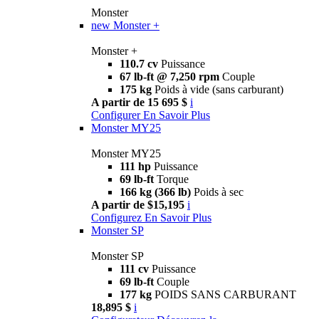
Monster
new
Monster +
Monster +
110.7 cv
Puissance
67 lb-ft @ 7,250 rpm
Couple
175 kg
Poids à vide (sans carburant)
A partir de 15 695 $
i
Configurer
En Savoir Plus
Monster MY25
Monster MY25
111 hp
Puissance
69 lb-ft
Torque
166 kg (366 lb)
Poids à sec
A partir de $15,195
i
Configurez
En Savoir Plus
Monster SP
Monster SP
111 cv
Puissance
69 lb-ft
Couple
177 kg
POIDS SANS CARBURANT
18,895 $
i