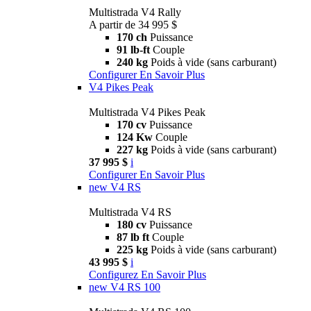
Multistrada V4 Rally
A partir de 34 995 $
170 ch
Puissance
91 lb-ft
Couple
240 kg
Poids à vide (sans carburant)
Configurer
En Savoir Plus
V4 Pikes Peak
Multistrada V4 Pikes Peak
170 cv
Puissance
124 Kw
Couple
227 kg
Poids à vide (sans carburant)
37 995 $
i
Configurer
En Savoir Plus
new
V4 RS
Multistrada V4 RS
180 cv
Puissance
87 lb ft
Couple
225 kg
Poids à vide (sans carburant)
43 995 $
i
Configurez
En Savoir Plus
new
V4 RS 100