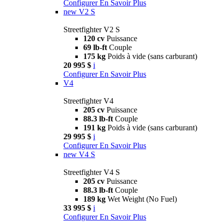
Configurer
En Savoir Plus
new
V2 S
Streetfighter V2 S
120 cv
Puissance
69 lb-ft
Couple
175 kg
Poids à vide (sans carburant)
20 995 $
i
Configurer
En Savoir Plus
V4
Streetfighter V4
205 cv
Puissance
88.3 lb-ft
Couple
191 kg
Poids à vide (sans carburant)
29 995 $
i
Configurer
En Savoir Plus
new
V4 S
Streetfighter V4 S
205 cv
Puissance
88.3 lb-ft
Couple
189 kg
Wet Weight (No Fuel)
33 995 $
i
Configurer
En Savoir Plus