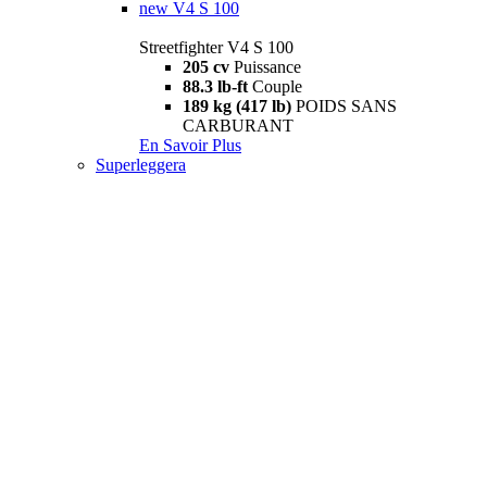
new
V4 S 100
Streetfighter V4 S 100
205 cv
Puissance
88.3 lb-ft
Couple
189 kg (417 lb)
POIDS SANS
CARBURANT
En Savoir Plus
Superleggera