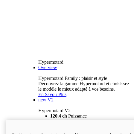
Hypermotard
Overview
Hypermotard Family : plaisir et style
Découvrez la gamme Hypermotard et choisissez
le modèle le mieux adapté à vos besoins.
En Savoir Plus
new
V2
Hypermotard V2
120,4 ch
Puissance
69 lb-ft
Couple
180 kg
Poids humide (sans carburant)
18 895 $
i