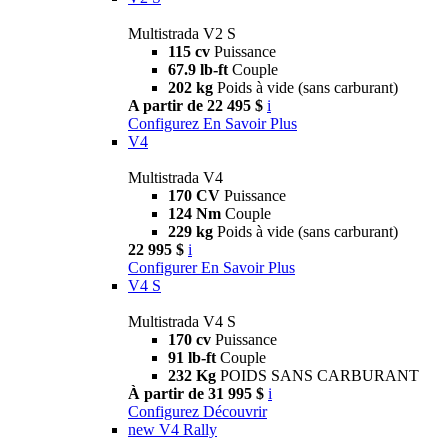
Multistrada V2 S
115 cv
Puissance
67.9 lb-ft
Couple
202 kg
Poids à vide (sans carburant)
A partir de 22 495 $
i
Configurez
En Savoir Plus
V4
Multistrada V4
170 CV
Puissance
124 Nm
Couple
229 kg
Poids à vide (sans carburant)
22 995 $
i
Configurer
En Savoir Plus
V4 S
Multistrada V4 S
170 cv
Puissance
91 lb-ft
Couple
232 Kg
POIDS SANS CARBURANT
À partir de 31 995 $
i
Configurez
Découvrir
new
V4 Rally