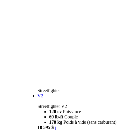
Streetfighter
V2
Streetfighter V2
120 cv
Puissance
69 lb-ft
Couple
178 kg
Poids à vide (sans carburant)
18 595 $
i