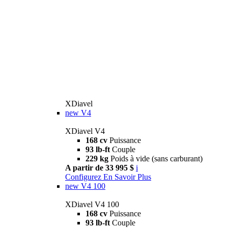
XDiavel
new
V4
XDiavel V4
168 cv
Puissance
93 lb-ft
Couple
229 kg
Poids à vide (sans carburant)
A partir de 33 995 $
i
Configurez
En Savoir Plus
new
V4 100
XDiavel V4 100
168 cv
Puissance
93 lb-ft
Couple