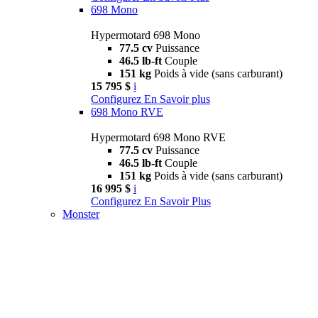
698 Mono
Hypermotard 698 Mono
77.5 cv
Puissance
46.5 lb-ft
Couple
151 kg
Poids à vide (sans carburant)
15 795 $
i
Configurez
En Savoir plus
698 Mono RVE
Hypermotard 698 Mono RVE
77.5 cv
Puissance
46.5 lb-ft
Couple
151 kg
Poids à vide (sans carburant)
16 995 $
i
Configurez
En Savoir Plus
Monster