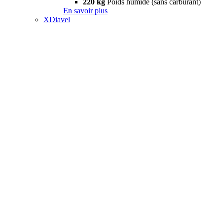
220 kg
Poids humide (sans carburant)
En savoir plus
XDiavel