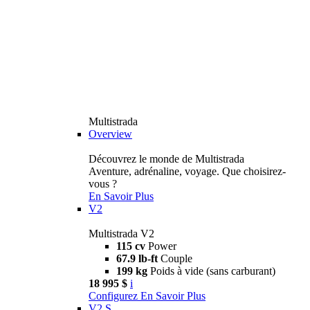
Multistrada
Overview
Découvrez le monde de Multistrada
Aventure, adrénaline, voyage. Que choisirez-
vous ?
En Savoir Plus
V2
Multistrada V2
115 cv
Power
67.9 lb-ft
Couple
199 kg
Poids à vide (sans carburant)
18 995 $
i
Configurez
En Savoir Plus
V2 S