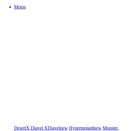
Motos
DesertX
Diavel
XDiavel
new
Hypermotard
new
Monster