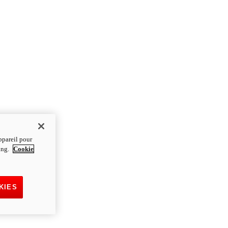
ppareil pour
ting.
Cookie
KIES