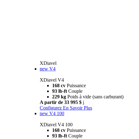
XDiavel
new
V4
XDiavel V4
168 cv
Puissance
93 lb-ft
Couple
229 kg
Poids à vide (sans carburant)
A partir de 33 995 $
i
Configurez
En Savoir Plus
new
V4 100
XDiavel V4 100
168 cv
Puissance
93 lb-ft
Couple