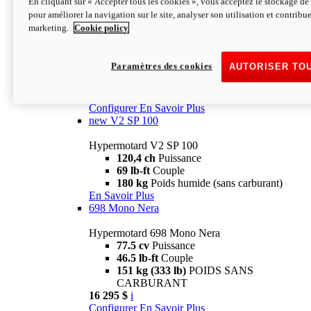
En cliquant sur « Accepter tous les cookies », vous acceptez le stockage de 
Configurer
En Savoir Plus
pour améliorer la navigation sur le site, analyser son utilisation et contribue
new
V2 SP
marketing.
Cookie policy
Hypermotard V2 SP
120,4 ch
Puissance
Paramètres des cookies
AUTORISER TO
69 lb-ft
Couple
180 kg
Poids humide (sans carburant)
22 995 $
i
Configurer
En Savoir Plus
new
V2 SP 100
Hypermotard V2 SP 100
120,4 ch
Puissance
69 lb-ft
Couple
180 kg
Poids humide (sans carburant)
En Savoir Plus
698 Mono Nera
Hypermotard 698 Mono Nera
77.5 cv
Puissance
46.5 lb-ft
Couple
151 kg (333 lb)
POIDS SANS
CARBURANT
16 295 $
i
Configurer
En Savoir Plus