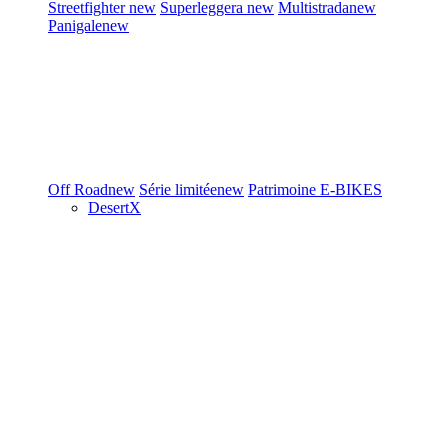
Streetfighter
new
Superleggera
new
Multistrada
new
Panigale
new
Off Road
new
Série limitée
new
Patrimoine
E-BIKES
DesertX