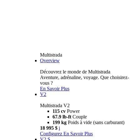
Multistrada
Overview
Découvrez le monde de Multistrada
Aventure, adrénaline, voyage. Que choisirez-
vous ?
En Savoir Plus
V2
Multistrada V2
115 cv
Power
67.9 lb-ft
Couple
199 kg
Poids à vide (sans carburant)
18 995 $
i
Configurez
En Savoir Plus
V2 S