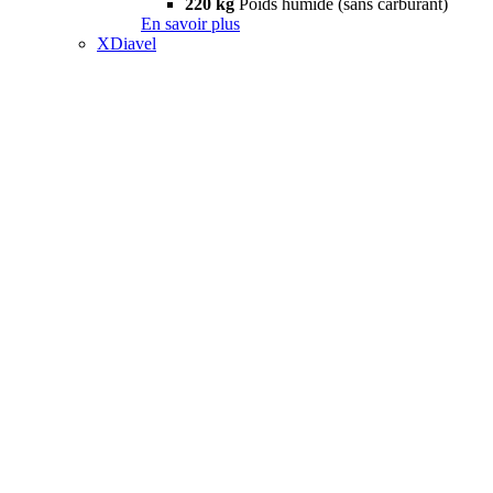
220 kg
Poids humide (sans carburant)
En savoir plus
XDiavel