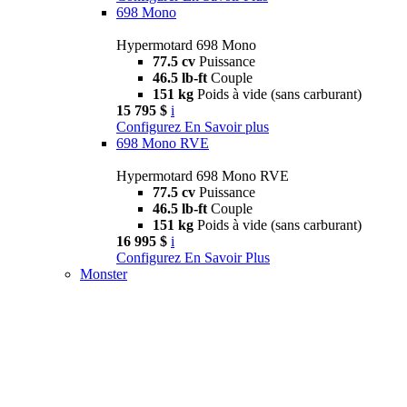
698 Mono
Hypermotard 698 Mono
77.5 cv
Puissance
46.5 lb-ft
Couple
151 kg
Poids à vide (sans carburant)
15 795 $
i
Configurez
En Savoir plus
698 Mono RVE
Hypermotard 698 Mono RVE
77.5 cv
Puissance
46.5 lb-ft
Couple
151 kg
Poids à vide (sans carburant)
16 995 $
i
Configurez
En Savoir Plus
Monster