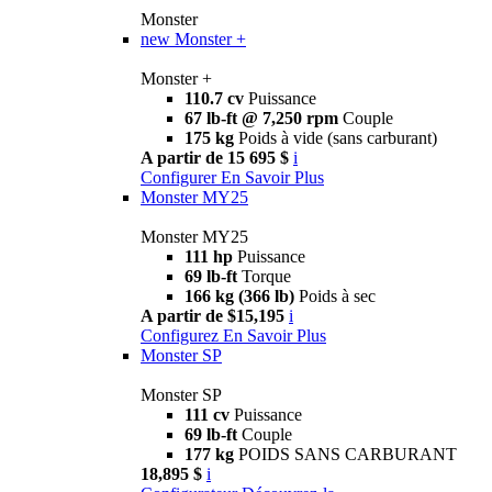
Monster
new
Monster +
Monster +
110.7 cv
Puissance
67 lb-ft @ 7,250 rpm
Couple
175 kg
Poids à vide (sans carburant)
A partir de 15 695 $
i
Configurer
En Savoir Plus
Monster MY25
Monster MY25
111 hp
Puissance
69 lb-ft
Torque
166 kg (366 lb)
Poids à sec
A partir de $15,195
i
Configurez
En Savoir Plus
Monster SP
Monster SP
111 cv
Puissance
69 lb-ft
Couple
177 kg
POIDS SANS CARBURANT
18,895 $
i