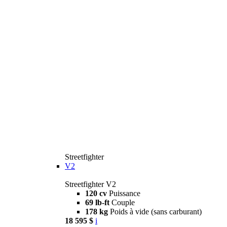
Streetfighter
V2
Streetfighter V2
120 cv
Puissance
69 lb-ft
Couple
178 kg
Poids à vide (sans carburant)
18 595 $
i