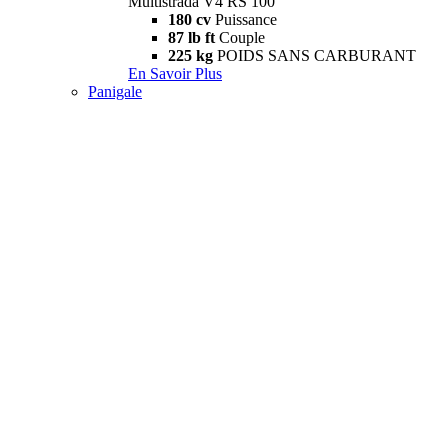
Multistrada V4 RS 100
180 cv
Puissance
87 lb ft
Couple
225 kg
POIDS SANS CARBURANT
En Savoir Plus
Panigale