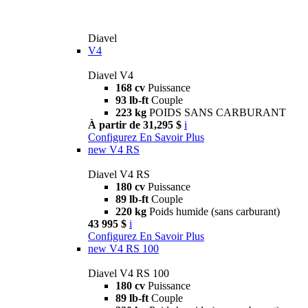
Diavel
V4
Diavel V4
168 cv
Puissance
93 lb-ft
Couple
223 kg
POIDS SANS CARBURANT
À partir de 31,295 $
i
Configurez
En Savoir Plus
new
V4 RS
Diavel V4 RS
180 cv
Puissance
89 lb-ft
Couple
220 kg
Poids humide (sans carburant)
43 995 $
i
Configurez
En Savoir Plus
new
V4 RS 100
Diavel V4 RS 100
180 cv
Puissance
89 lb-ft
Couple