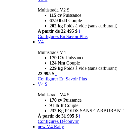
Multistrada V2 S
115 cv
Puissance
67.9 lb-ft
Couple
202 kg
Poids à vide (sans carburant)
A partir de 22 495 $
i
Configurez
En Savoir Plus
V4
Multistrada V4
170 CV
Puissance
124 Nm
Couple
229 kg
Poids à vide (sans carburant)
22 995 $
i
Configurer
En Savoir Plus
V4 S
Multistrada V4 S
170 cv
Puissance
91 lb-ft
Couple
232 Kg
POIDS SANS CARBURANT
À partir de 31 995 $
i
Configurez
Découvrir
new
V4 Rally