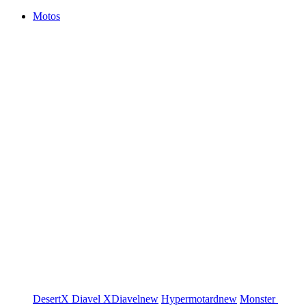
Motos
DesertX
Diavel
XDiavel
new
Hypermotard
new
Monster