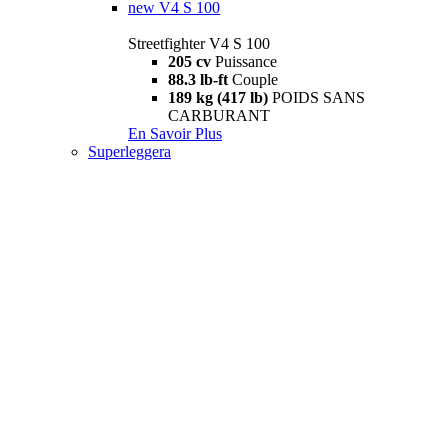
new
V4 S 100
Streetfighter V4 S 100
205 cv
Puissance
88.3 lb-ft
Couple
189 kg (417 lb)
POIDS SANS
CARBURANT
En Savoir Plus
Superleggera