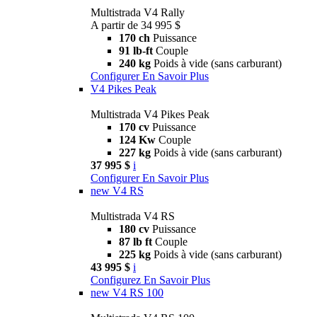
Multistrada V4 Rally
A partir de 34 995 $
170 ch
Puissance
91 lb-ft
Couple
240 kg
Poids à vide (sans carburant)
Configurer
En Savoir Plus
V4 Pikes Peak
Multistrada V4 Pikes Peak
170 cv
Puissance
124 Kw
Couple
227 kg
Poids à vide (sans carburant)
37 995 $
i
Configurer
En Savoir Plus
new
V4 RS
Multistrada V4 RS
180 cv
Puissance
87 lb ft
Couple
225 kg
Poids à vide (sans carburant)
43 995 $
i
Configurez
En Savoir Plus
new
V4 RS 100