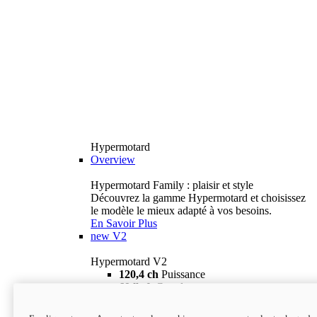
Hypermotard
Overview
Hypermotard Family : plaisir et style
Découvrez la gamme Hypermotard et choisissez
le modèle le mieux adapté à vos besoins.
En Savoir Plus
new
V2
Hypermotard V2
120,4 ch
Puissance
69 lb-ft
Couple
180 kg
Poids humide (sans carburant)
18 895 $
i