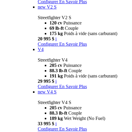
Configurer
En Savoir Plus
new
V2 S
Streetfighter V2 S
120 cv
Puissance
69 lb-ft
Couple
175 kg
Poids à vide (sans carburant)
20 995 $
i
Configurer
En Savoir Plus
V4
Streetfighter V4
205 cv
Puissance
88.3 lb-ft
Couple
191 kg
Poids à vide (sans carburant)
29 995 $
i
Configurer
En Savoir Plus
new
V4 S
Streetfighter V4 S
205 cv
Puissance
88.3 lb-ft
Couple
189 kg
Wet Weight (No Fuel)
33 995 $
i
Configurer
En Savoir Plus