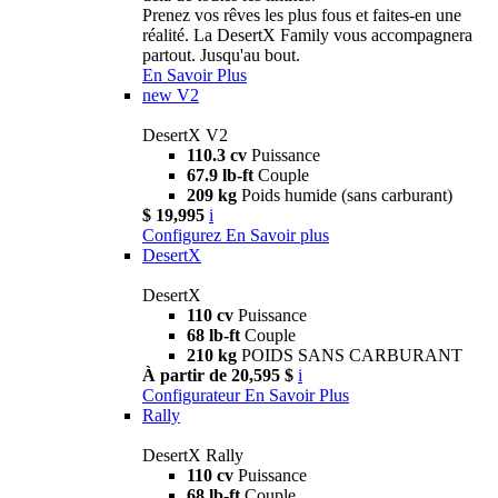
Prenez vos rêves les plus fous et faites-en une
réalité. La DesertX Family vous accompagnera
partout. Jusqu'au bout.
En Savoir Plus
new
V2
DesertX V2
110.3 cv
Puissance
67.9 lb-ft
Couple
209 kg
Poids humide (sans carburant)
$ 19,995
i
Configurez
En Savoir plus
DesertX
DesertX
110 cv
Puissance
68 lb-ft
Couple
210 kg
POIDS SANS CARBURANT
À partir de 20,595 $
i
Configurateur
En Savoir Plus
Rally
DesertX Rally
110 cv
Puissance
68 lb-ft
Couple