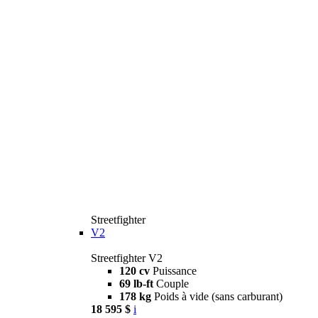
Streetfighter
V2
Streetfighter V2
120 cv
Puissance
69 lb-ft
Couple
178 kg
Poids à vide (sans carburant)
18 595 $
i