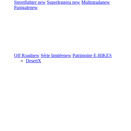
Streetfighter
new
Superleggera
new
Multistrada
new
Panigale
new
Off Road
new
Série limitée
new
Patrimoine
E-BIKES
DesertX