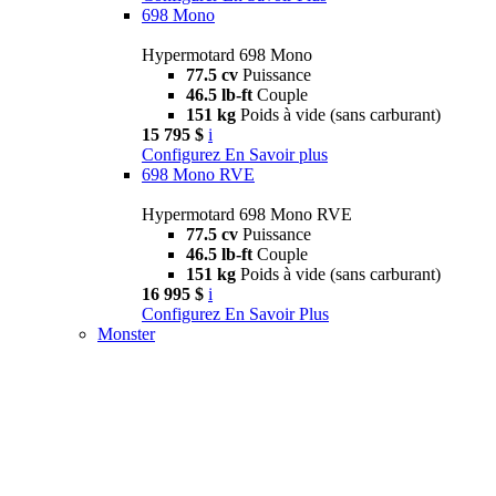
698 Mono
Hypermotard 698 Mono
77.5 cv
Puissance
46.5 lb-ft
Couple
151 kg
Poids à vide (sans carburant)
15 795 $
i
Configurez
En Savoir plus
698 Mono RVE
Hypermotard 698 Mono RVE
77.5 cv
Puissance
46.5 lb-ft
Couple
151 kg
Poids à vide (sans carburant)
16 995 $
i
Configurez
En Savoir Plus
Monster