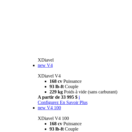
XDiavel
new
V4
XDiavel V4
168 cv
Puissance
93 lb-ft
Couple
229 kg
Poids à vide (sans carburant)
A partir de 33 995 $
i
Configurez
En Savoir Plus
new
V4 100
XDiavel V4 100
168 cv
Puissance
93 lb-ft
Couple