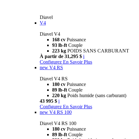
Diavel
V4
Diavel V4
168 cv
Puissance
93 lb-ft
Couple
223 kg
POIDS SANS CARBURANT
À partir de 31,295 $
i
Configurez
En Savoir Plus
new
V4 RS
Diavel V4 RS
180 cv
Puissance
89 lb-ft
Couple
220 kg
Poids humide (sans carburant)
43 995 $
i
Configurez
En Savoir Plus
new
V4 RS 100
Diavel V4 RS 100
180 cv
Puissance
89 lb-ft
Couple