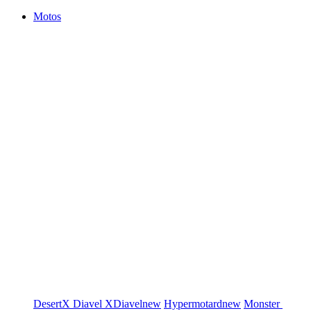
Motos
DesertX
Diavel
XDiavel
new
Hypermotard
new
Monster