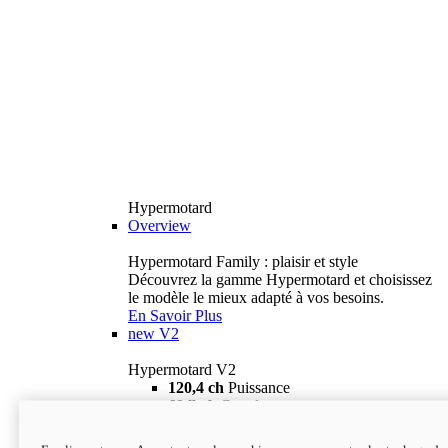
Hypermotard
Overview
Hypermotard Family : plaisir et style
Découvrez la gamme Hypermotard et choisissez
le modèle le mieux adapté à vos besoins.
En Savoir Plus
new
V2
Hypermotard V2
120,4 ch
Puissance
69 lb-ft
Couple
180 kg
Poids humide (sans carburant)
18 895 $
i