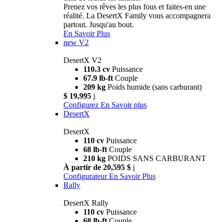
Prenez vos rêves les plus fous et faites-en une
réalité. La DesertX Family vous accompagnera
partout. Jusqu'au bout.
En Savoir Plus
new
V2
DesertX V2
110.3 cv
Puissance
67.9 lb-ft
Couple
209 kg
Poids humide (sans carburant)
$ 19,995
i
Configurez
En Savoir plus
DesertX
DesertX
110 cv
Puissance
68 lb-ft
Couple
210 kg
POIDS SANS CARBURANT
À partir de 20,595 $
i
Configurateur
En Savoir Plus
Rally
DesertX Rally
110 cv
Puissance
68 lb-ft
Couple