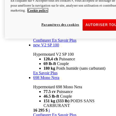
En cliquant sur « Accepter tous les cookies », vous acceptez le stockage de 
Configurer
En Savoir Plus
pour améliorer la navigation sur le site, analyser son utilisation et contribue
new
V2 SP
marketing.
Cookie policy
Hypermotard V2 SP
120,4 ch
Puissance
Paramètres des cookies
AUTORISER TO
69 lb-ft
Couple
180 kg
Poids humide (sans carburant)
22 995 $
i
Configurer
En Savoir Plus
new
V2 SP 100
Hypermotard V2 SP 100
120,4 ch
Puissance
69 lb-ft
Couple
180 kg
Poids humide (sans carburant)
En Savoir Plus
698 Mono Nera
Hypermotard 698 Mono Nera
77.5 cv
Puissance
46.5 lb-ft
Couple
151 kg (333 lb)
POIDS SANS
CARBURANT
16 295 $
i
Configurer
En Savoir Plus