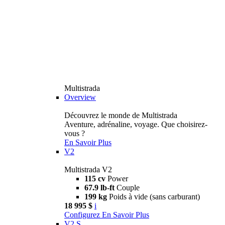
Multistrada
Overview
Découvrez le monde de Multistrada
Aventure, adrénaline, voyage. Que choisirez-
vous ?
En Savoir Plus
V2
Multistrada V2
115 cv
Power
67.9 lb-ft
Couple
199 kg
Poids à vide (sans carburant)
18 995 $
i
Configurez
En Savoir Plus
V2 S