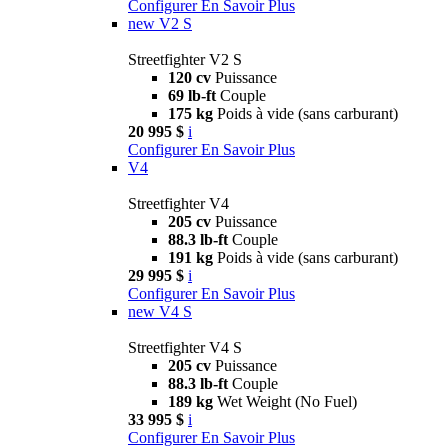
Configurer
En Savoir Plus
new
V2 S
Streetfighter V2 S
120 cv
Puissance
69 lb-ft
Couple
175 kg
Poids à vide (sans carburant)
20 995 $
i
Configurer
En Savoir Plus
V4
Streetfighter V4
205 cv
Puissance
88.3 lb-ft
Couple
191 kg
Poids à vide (sans carburant)
29 995 $
i
Configurer
En Savoir Plus
new
V4 S
Streetfighter V4 S
205 cv
Puissance
88.3 lb-ft
Couple
189 kg
Wet Weight (No Fuel)
33 995 $
i
Configurer
En Savoir Plus