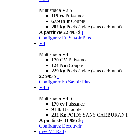
Multistrada V2 S
115 cv
Puissance
67.9 lb-ft
Couple
202 kg
Poids à vide (sans carburant)
A partir de 22 495 $
i
Configurez
En Savoir Plus
V4
Multistrada V4
170 CV
Puissance
124 Nm
Couple
229 kg
Poids à vide (sans carburant)
22 995 $
i
Configurer
En Savoir Plus
V4 S
Multistrada V4 S
170 cv
Puissance
91 lb-ft
Couple
232 Kg
POIDS SANS CARBURANT
À partir de 31 995 $
i
Configurez
Découvrir
new
V4 Rally