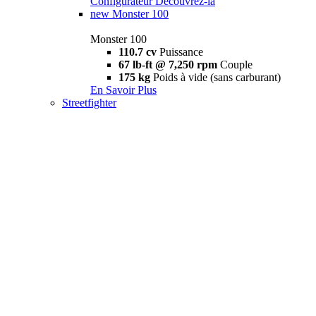
Configurateur
Découvrez-la
new
Monster 100
Monster 100
110.7 cv
Puissance
67 lb-ft @ 7,250 rpm
Couple
175 kg
Poids à vide (sans carburant)
En Savoir Plus
Streetfighter