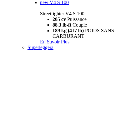
new
V4 S 100
Streetfighter V4 S 100
205 cv
Puissance
88.3 lb-ft
Couple
189 kg (417 lb)
POIDS SANS
CARBURANT
En Savoir Plus
Superleggera