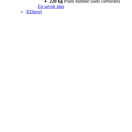
220 kg
Poids humide (sans carburant)
En savoir plus
XDiavel