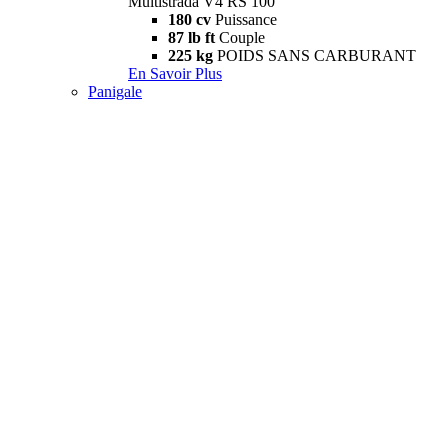
Multistrada V4 RS 100
180 cv
Puissance
87 lb ft
Couple
225 kg
POIDS SANS CARBURANT
En Savoir Plus
Panigale