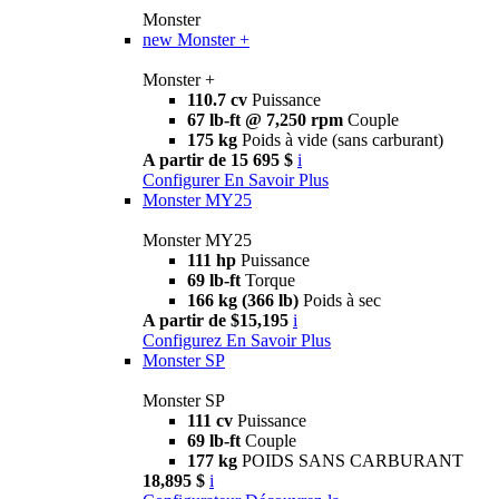
Monster
new
Monster +
Monster +
110.7 cv
Puissance
67 lb-ft @ 7,250 rpm
Couple
175 kg
Poids à vide (sans carburant)
A partir de 15 695 $
i
Configurer
En Savoir Plus
Monster MY25
Monster MY25
111 hp
Puissance
69 lb-ft
Torque
166 kg (366 lb)
Poids à sec
A partir de $15,195
i
Configurez
En Savoir Plus
Monster SP
Monster SP
111 cv
Puissance
69 lb-ft
Couple
177 kg
POIDS SANS CARBURANT
18,895 $
i