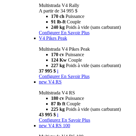
Multistrada V4 Rally
A partir de 34 995 $
170 ch
Puissance
91 lb-ft
Couple
240 kg
Poids à vide (sans carburant)
Configurer
En Savoir Plus
V4 Pikes Peak
Multistrada V4 Pikes Peak
170 cv
Puissance
124 Kw
Couple
227 kg
Poids à vide (sans carburant)
37 995 $
i
Configurer
En Savoir Plus
new
V4 RS
Multistrada V4 RS
180 cv
Puissance
87 lb ft
Couple
225 kg
Poids à vide (sans carburant)
43 995 $
i
Configurez
En Savoir Plus
new
V4 RS 100