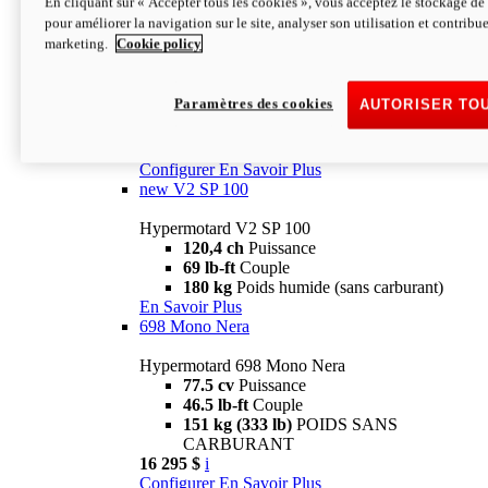
En cliquant sur « Accepter tous les cookies », vous acceptez le stockage de 
Configurer
En Savoir Plus
pour améliorer la navigation sur le site, analyser son utilisation et contribue
new
V2 SP
marketing.
Cookie policy
Hypermotard V2 SP
120,4 ch
Puissance
Paramètres des cookies
AUTORISER TO
69 lb-ft
Couple
180 kg
Poids humide (sans carburant)
22 995 $
i
Configurer
En Savoir Plus
new
V2 SP 100
Hypermotard V2 SP 100
120,4 ch
Puissance
69 lb-ft
Couple
180 kg
Poids humide (sans carburant)
En Savoir Plus
698 Mono Nera
Hypermotard 698 Mono Nera
77.5 cv
Puissance
46.5 lb-ft
Couple
151 kg (333 lb)
POIDS SANS
CARBURANT
16 295 $
i
Configurer
En Savoir Plus