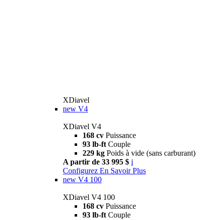
XDiavel
new
V4
XDiavel V4
168 cv
Puissance
93 lb-ft
Couple
229 kg
Poids à vide (sans carburant)
A partir de 33 995 $
i
Configurez
En Savoir Plus
new
V4 100
XDiavel V4 100
168 cv
Puissance
93 lb-ft
Couple