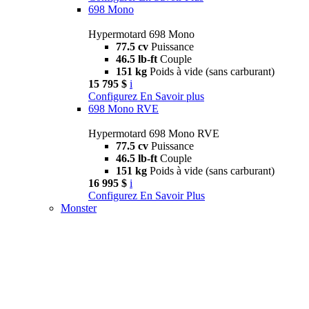
698 Mono
Hypermotard 698 Mono
77.5 cv
Puissance
46.5 lb-ft
Couple
151 kg
Poids à vide (sans carburant)
15 795 $
i
Configurez
En Savoir plus
698 Mono RVE
Hypermotard 698 Mono RVE
77.5 cv
Puissance
46.5 lb-ft
Couple
151 kg
Poids à vide (sans carburant)
16 995 $
i
Configurez
En Savoir Plus
Monster