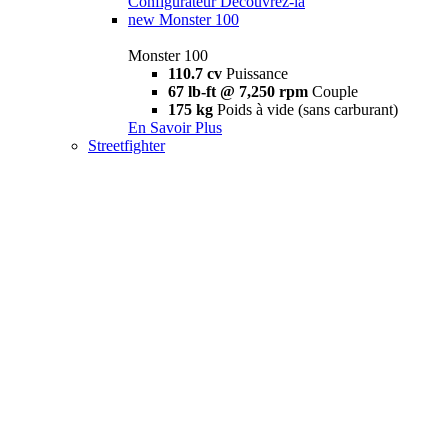
Configurateur
Découvrez-la
new
Monster 100
Monster 100
110.7 cv
Puissance
67 lb-ft @ 7,250 rpm
Couple
175 kg
Poids à vide (sans carburant)
En Savoir Plus
Streetfighter