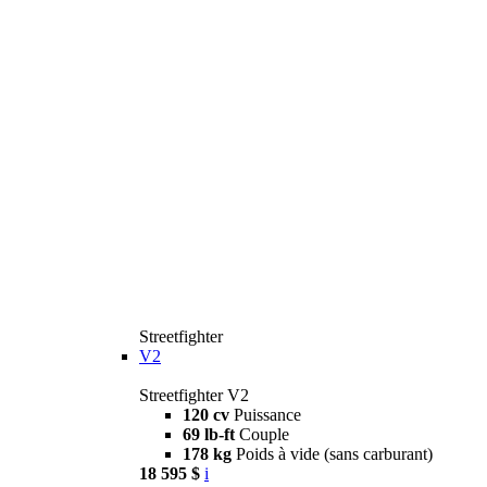
Streetfighter
V2
Streetfighter V2
120 cv
Puissance
69 lb-ft
Couple
178 kg
Poids à vide (sans carburant)
18 595 $
i