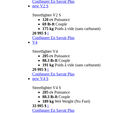
Configurer
En Savoir Plus
new
V2 S
Streetfighter V2 S
120 cv
Puissance
69 lb-ft
Couple
175 kg
Poids à vide (sans carburant)
20 995 $
i
Configurer
En Savoir Plus
V4
Streetfighter V4
205 cv
Puissance
88.3 lb-ft
Couple
191 kg
Poids à vide (sans carburant)
29 995 $
i
Configurer
En Savoir Plus
new
V4 S
Streetfighter V4 S
205 cv
Puissance
88.3 lb-ft
Couple
189 kg
Wet Weight (No Fuel)
33 995 $
i
Configurer
En Savoir Plus