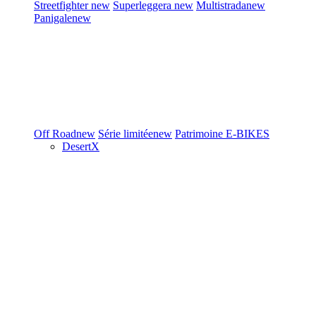
Streetfighter
new
Superleggera
new
Multistrada
new
Panigale
new
Off Road
new
Série limitée
new
Patrimoine
E-BIKES
DesertX