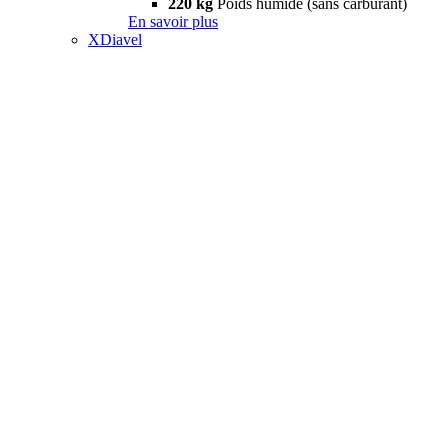
220 kg
Poids humide (sans carburant)
En savoir plus
XDiavel