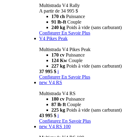
Multistrada V4 Rally
A partir de 34 995 $
170 ch
Puissance
91 lb-ft
Couple
240 kg
Poids à vide (sans carburant)
Configurer
En Savoir Plus
V4 Pikes Peak
Multistrada V4 Pikes Peak
170 cv
Puissance
124 Kw
Couple
227 kg
Poids à vide (sans carburant)
37 995 $
i
Configurer
En Savoir Plus
new
V4 RS
Multistrada V4 RS
180 cv
Puissance
87 lb ft
Couple
225 kg
Poids à vide (sans carburant)
43 995 $
i
Configurez
En Savoir Plus
new
V4 RS 100