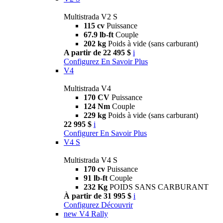
Multistrada V2 S
115 cv
Puissance
67.9 lb-ft
Couple
202 kg
Poids à vide (sans carburant)
A partir de 22 495 $
i
Configurez
En Savoir Plus
V4
Multistrada V4
170 CV
Puissance
124 Nm
Couple
229 kg
Poids à vide (sans carburant)
22 995 $
i
Configurer
En Savoir Plus
V4 S
Multistrada V4 S
170 cv
Puissance
91 lb-ft
Couple
232 Kg
POIDS SANS CARBURANT
À partir de 31 995 $
i
Configurez
Découvrir
new
V4 Rally