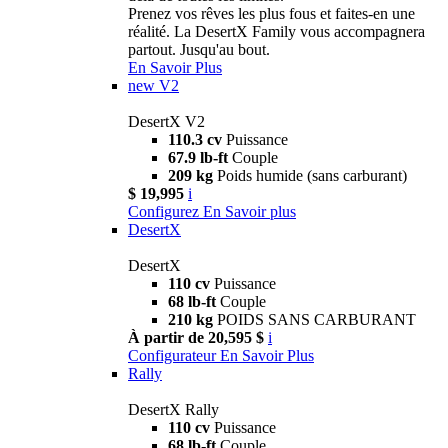
Prenez vos rêves les plus fous et faites-en une
réalité. La DesertX Family vous accompagnera
partout. Jusqu'au bout.
En Savoir Plus
new
V2
DesertX V2
110.3 cv
Puissance
67.9 lb-ft
Couple
209 kg
Poids humide (sans carburant)
$ 19,995
i
Configurez
En Savoir plus
DesertX
DesertX
110 cv
Puissance
68 lb-ft
Couple
210 kg
POIDS SANS CARBURANT
À partir de 20,595 $
i
Configurateur
En Savoir Plus
Rally
DesertX Rally
110 cv
Puissance
68 lb-ft
Couple