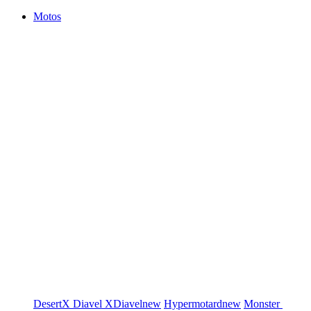
Motos
DesertX
Diavel
XDiavel
new
Hypermotard
new
Monster