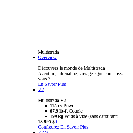
Multistrada
Overview
Découvrez le monde de Multistrada
Aventure, adrénaline, voyage. Que choisirez-
vous ?
En Savoir Plus
V2
Multistrada V2
115 cv
Power
67.9 lb-ft
Couple
199 kg
Poids à vide (sans carburant)
18 995 $
i
Configurez
En Savoir Plus
V2 S