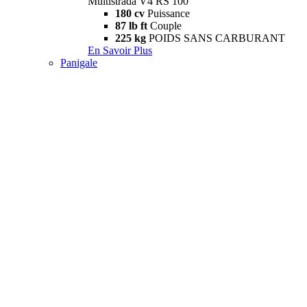
Multistrada V4 RS 100
180 cv
Puissance
87 lb ft
Couple
225 kg
POIDS SANS CARBURANT
En Savoir Plus
Panigale