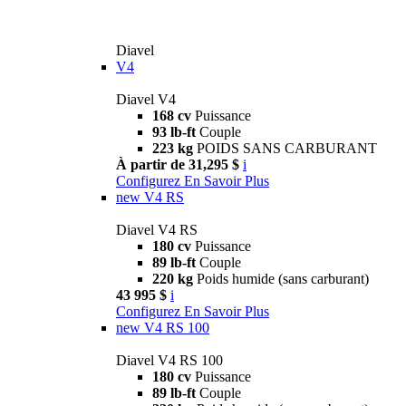
Diavel
V4
Diavel V4
168 cv
Puissance
93 lb-ft
Couple
223 kg
POIDS SANS CARBURANT
À partir de 31,295 $
i
Configurez
En Savoir Plus
new
V4 RS
Diavel V4 RS
180 cv
Puissance
89 lb-ft
Couple
220 kg
Poids humide (sans carburant)
43 995 $
i
Configurez
En Savoir Plus
new
V4 RS 100
Diavel V4 RS 100
180 cv
Puissance
89 lb-ft
Couple