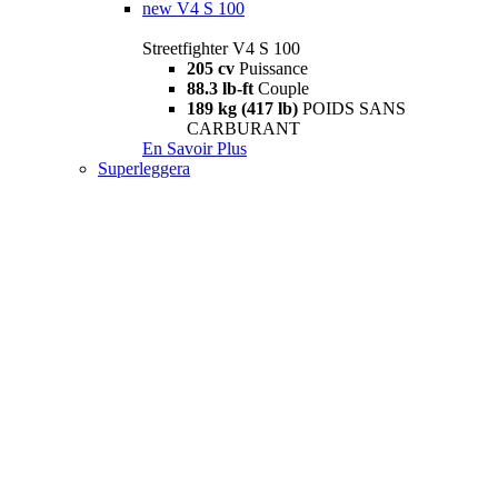
new
V4 S 100
Streetfighter V4 S 100
205 cv
Puissance
88.3 lb-ft
Couple
189 kg (417 lb)
POIDS SANS
CARBURANT
En Savoir Plus
Superleggera