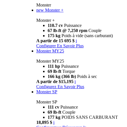
Monster
new
Monster +
Monster +
110.7 cv
Puissance
67 lb-ft @ 7,250 rpm
Couple
175 kg
Poids à vide (sans carburant)
A partir de 15 695 $
i
Configurer
En Savoir Plus
Monster MY25
Monster MY25
111 hp
Puissance
69 lb-ft
Torque
166 kg (366 lb)
Poids à sec
A partir de $15,195
i
Configurez
En Savoir Plus
Monster SP
Monster SP
111 cv
Puissance
69 lb-ft
Couple
177 kg
POIDS SANS CARBURANT
18,895 $
i