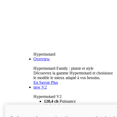
Hypermotard
Overview
Hypermotard Family : plaisir et style
Découvrez la gamme Hypermotard et choisissez
le modèle le mieux adapté à vos besoins.
En Savoir Plus
new
V2
Hypermotard V2
120,4 ch
Puissance
69 lb-ft
Couple
180 kg
Poids humide (sans carburant)
18 895 $
i