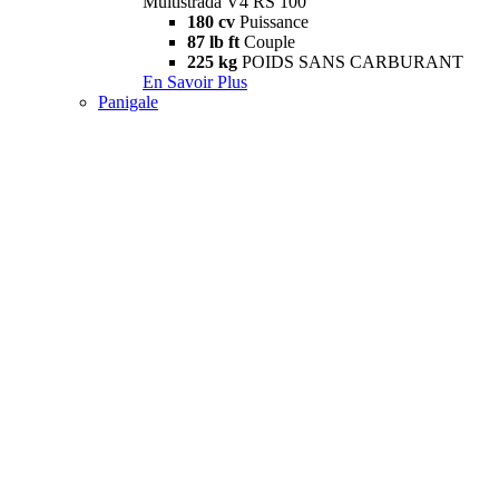
Multistrada V4 RS 100
180 cv
Puissance
87 lb ft
Couple
225 kg
POIDS SANS CARBURANT
En Savoir Plus
Panigale