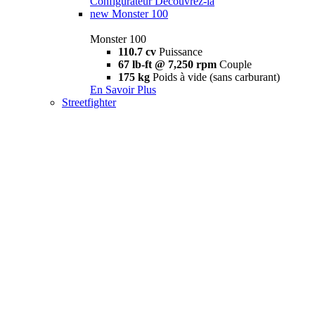
Configurateur
Découvrez-la
new
Monster 100
Monster 100
110.7 cv
Puissance
67 lb-ft @ 7,250 rpm
Couple
175 kg
Poids à vide (sans carburant)
En Savoir Plus
Streetfighter