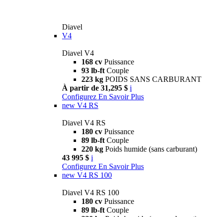
Diavel
V4
Diavel V4
168 cv
Puissance
93 lb-ft
Couple
223 kg
POIDS SANS CARBURANT
À partir de 31,295 $
i
Configurez
En Savoir Plus
new
V4 RS
Diavel V4 RS
180 cv
Puissance
89 lb-ft
Couple
220 kg
Poids humide (sans carburant)
43 995 $
i
Configurez
En Savoir Plus
new
V4 RS 100
Diavel V4 RS 100
180 cv
Puissance
89 lb-ft
Couple