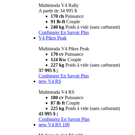
Multistrada V4 Rally
A partir de 34 995 $
170 ch
Puissance
91 lb-ft
Couple
240 kg
Poids à vide (sans carburant)
Configurer
En Savoir Plus
V4 Pikes Peak
Multistrada V4 Pikes Peak
170 cv
Puissance
124 Kw
Couple
227 kg
Poids à vide (sans carburant)
37 995 $
i
Configurer
En Savoir Plus
new
V4 RS
Multistrada V4 RS
180 cv
Puissance
87 lb ft
Couple
225 kg
Poids à vide (sans carburant)
43 995 $
i
Configurez
En Savoir Plus
new
V4 RS 100