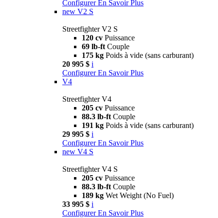
Configurer
En Savoir Plus
new
V2 S
Streetfighter V2 S
120 cv
Puissance
69 lb-ft
Couple
175 kg
Poids à vide (sans carburant)
20 995 $
i
Configurer
En Savoir Plus
V4
Streetfighter V4
205 cv
Puissance
88.3 lb-ft
Couple
191 kg
Poids à vide (sans carburant)
29 995 $
i
Configurer
En Savoir Plus
new
V4 S
Streetfighter V4 S
205 cv
Puissance
88.3 lb-ft
Couple
189 kg
Wet Weight (No Fuel)
33 995 $
i
Configurer
En Savoir Plus