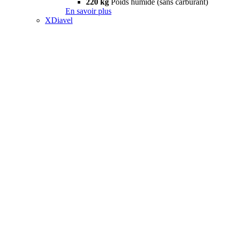
220 kg
Poids humide (sans carburant)
En savoir plus
XDiavel