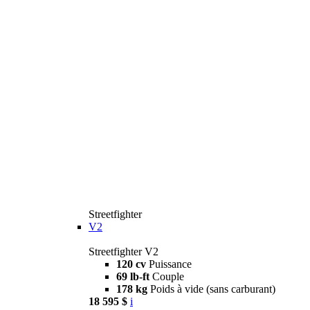
Streetfighter
V2
Streetfighter V2
120 cv
Puissance
69 lb-ft
Couple
178 kg
Poids à vide (sans carburant)
18 595 $
i