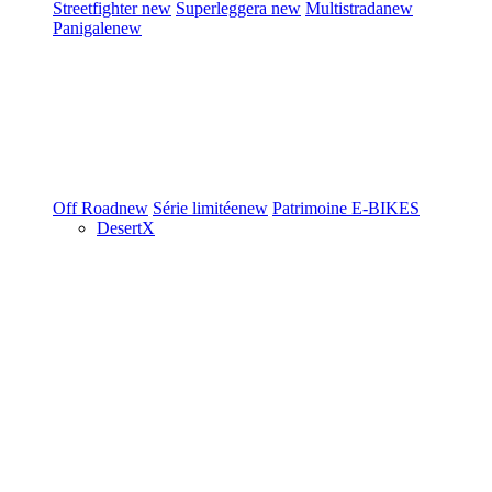
Streetfighter
new
Superleggera
new
Multistrada
new
Panigale
new
Off Road
new
Série limitée
new
Patrimoine
E-BIKES
DesertX