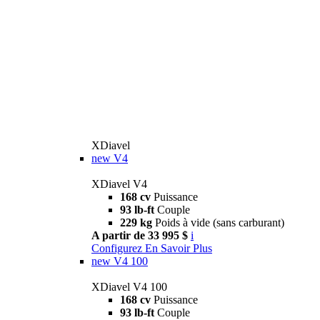
XDiavel
new
V4
XDiavel V4
168 cv
Puissance
93 lb-ft
Couple
229 kg
Poids à vide (sans carburant)
A partir de 33 995 $
i
Configurez
En Savoir Plus
new
V4 100
XDiavel V4 100
168 cv
Puissance
93 lb-ft
Couple