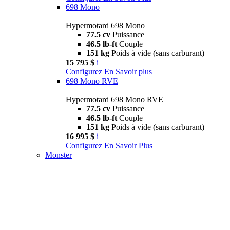
698 Mono
Hypermotard 698 Mono
77.5 cv
Puissance
46.5 lb-ft
Couple
151 kg
Poids à vide (sans carburant)
15 795 $
i
Configurez
En Savoir plus
698 Mono RVE
Hypermotard 698 Mono RVE
77.5 cv
Puissance
46.5 lb-ft
Couple
151 kg
Poids à vide (sans carburant)
16 995 $
i
Configurez
En Savoir Plus
Monster