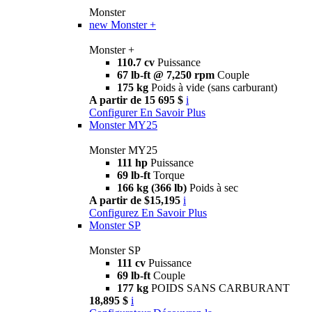
Monster
new
Monster +
Monster +
110.7 cv
Puissance
67 lb-ft @ 7,250 rpm
Couple
175 kg
Poids à vide (sans carburant)
A partir de 15 695 $
i
Configurer
En Savoir Plus
Monster MY25
Monster MY25
111 hp
Puissance
69 lb-ft
Torque
166 kg (366 lb)
Poids à sec
A partir de $15,195
i
Configurez
En Savoir Plus
Monster SP
Monster SP
111 cv
Puissance
69 lb-ft
Couple
177 kg
POIDS SANS CARBURANT
18,895 $
i