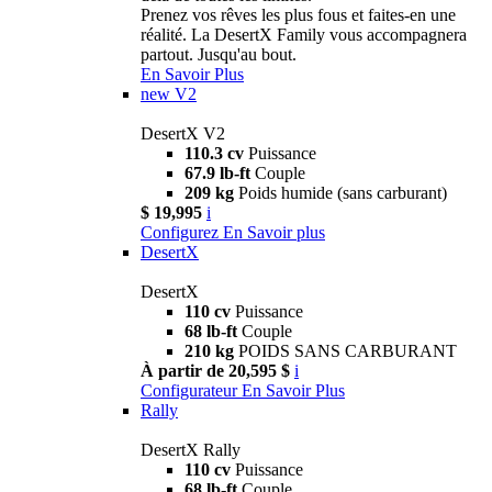
Prenez vos rêves les plus fous et faites-en une
réalité. La DesertX Family vous accompagnera
partout. Jusqu'au bout.
En Savoir Plus
new
V2
DesertX V2
110.3 cv
Puissance
67.9 lb-ft
Couple
209 kg
Poids humide (sans carburant)
$ 19,995
i
Configurez
En Savoir plus
DesertX
DesertX
110 cv
Puissance
68 lb-ft
Couple
210 kg
POIDS SANS CARBURANT
À partir de 20,595 $
i
Configurateur
En Savoir Plus
Rally
DesertX Rally
110 cv
Puissance
68 lb-ft
Couple