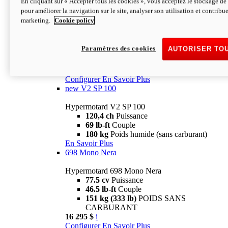
En cliquant sur « Accepter tous les cookies », vous acceptez le stockage de 
Configurer
En Savoir Plus
pour améliorer la navigation sur le site, analyser son utilisation et contribue
new
V2 SP
marketing.
Cookie policy
Hypermotard V2 SP
120,4 ch
Puissance
Paramètres des cookies
AUTORISER TO
69 lb-ft
Couple
180 kg
Poids humide (sans carburant)
22 995 $
i
Configurer
En Savoir Plus
new
V2 SP 100
Hypermotard V2 SP 100
120,4 ch
Puissance
69 lb-ft
Couple
180 kg
Poids humide (sans carburant)
En Savoir Plus
698 Mono Nera
Hypermotard 698 Mono Nera
77.5 cv
Puissance
46.5 lb-ft
Couple
151 kg (333 lb)
POIDS SANS
CARBURANT
16 295 $
i
Configurer
En Savoir Plus