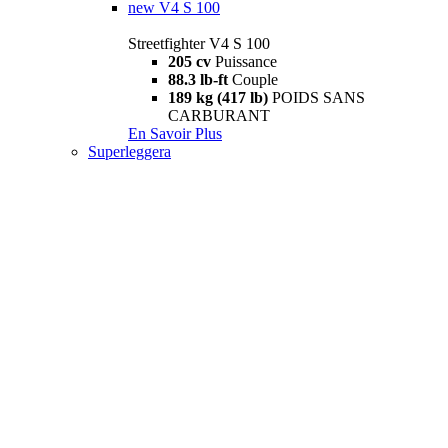
new
V4 S 100
Streetfighter V4 S 100
205 cv
Puissance
88.3 lb-ft
Couple
189 kg (417 lb)
POIDS SANS
CARBURANT
En Savoir Plus
Superleggera