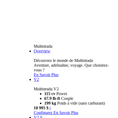
Multistrada
Overview
Découvrez le monde de Multistrada
Aventure, adrénaline, voyage. Que choisirez-
vous ?
En Savoir Plus
V2
Multistrada V2
115 cv
Power
67.9 lb-ft
Couple
199 kg
Poids à vide (sans carburant)
18 995 $
i
Configurez
En Savoir Plus
V2 S