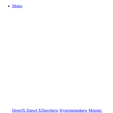
Motos
DesertX
Diavel
XDiavel
new
Hypermotard
new
Monster