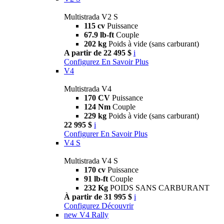
Multistrada V2 S
115 cv
Puissance
67.9 lb-ft
Couple
202 kg
Poids à vide (sans carburant)
A partir de 22 495 $
i
Configurez
En Savoir Plus
V4
Multistrada V4
170 CV
Puissance
124 Nm
Couple
229 kg
Poids à vide (sans carburant)
22 995 $
i
Configurer
En Savoir Plus
V4 S
Multistrada V4 S
170 cv
Puissance
91 lb-ft
Couple
232 Kg
POIDS SANS CARBURANT
À partir de 31 995 $
i
Configurez
Découvrir
new
V4 Rally