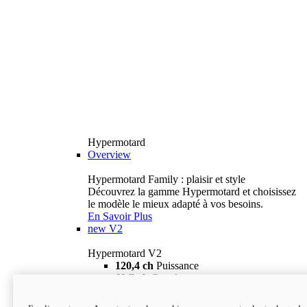
Hypermotard
Overview
Hypermotard Family : plaisir et style
Découvrez la gamme Hypermotard et choisissez
le modèle le mieux adapté à vos besoins.
En Savoir Plus
new
V2
Hypermotard V2
120,4 ch
Puissance
69 lb-ft
Couple
180 kg
Poids humide (sans carburant)
18 895 $
i