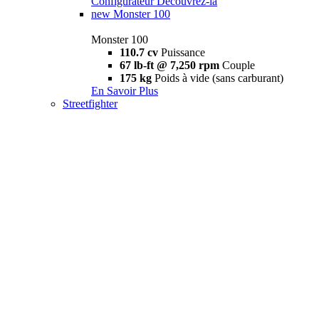
Configurateur
Découvrez-la
new
Monster 100
Monster 100
110.7 cv
Puissance
67 lb-ft @ 7,250 rpm
Couple
175 kg
Poids à vide (sans carburant)
En Savoir Plus
Streetfighter