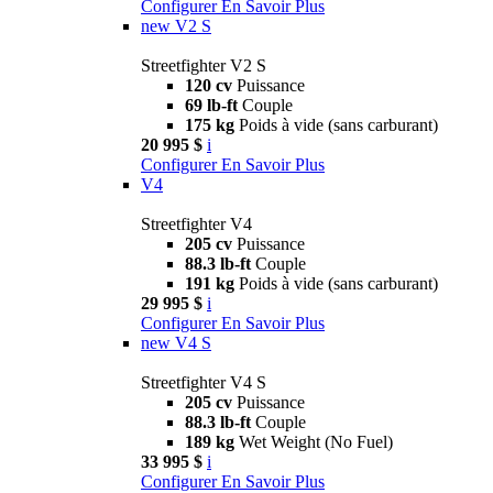
Configurer
En Savoir Plus
new
V2 S
Streetfighter V2 S
120 cv
Puissance
69 lb-ft
Couple
175 kg
Poids à vide (sans carburant)
20 995 $
i
Configurer
En Savoir Plus
V4
Streetfighter V4
205 cv
Puissance
88.3 lb-ft
Couple
191 kg
Poids à vide (sans carburant)
29 995 $
i
Configurer
En Savoir Plus
new
V4 S
Streetfighter V4 S
205 cv
Puissance
88.3 lb-ft
Couple
189 kg
Wet Weight (No Fuel)
33 995 $
i
Configurer
En Savoir Plus