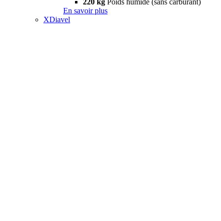
220 kg
Poids humide (sans carburant)
En savoir plus
XDiavel