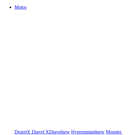
Motos
DesertX
Diavel
XDiavel
new
Hypermotard
new
Monster