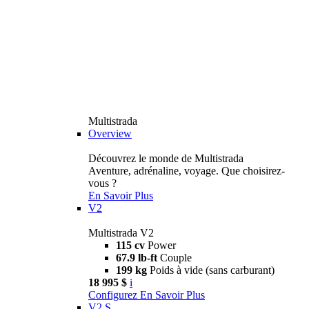
Multistrada
Overview
Découvrez le monde de Multistrada
Aventure, adrénaline, voyage. Que choisirez-
vous ?
En Savoir Plus
V2
Multistrada V2
115 cv
Power
67.9 lb-ft
Couple
199 kg
Poids à vide (sans carburant)
18 995 $
i
Configurez
En Savoir Plus
V2 S