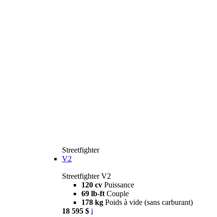
Streetfighter
V2
Streetfighter V2
120 cv
Puissance
69 lb-ft
Couple
178 kg
Poids à vide (sans carburant)
18 595 $
i