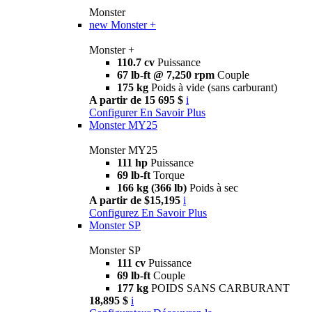
Monster
new
Monster +
Monster +
110.7 cv
Puissance
67 lb-ft @ 7,250 rpm
Couple
175 kg
Poids à vide (sans carburant)
A partir de 15 695 $
i
Configurer
En Savoir Plus
Monster MY25
Monster MY25
111 hp
Puissance
69 lb-ft
Torque
166 kg (366 lb)
Poids à sec
A partir de $15,195
i
Configurez
En Savoir Plus
Monster SP
Monster SP
111 cv
Puissance
69 lb-ft
Couple
177 kg
POIDS SANS CARBURANT
18,895 $
i