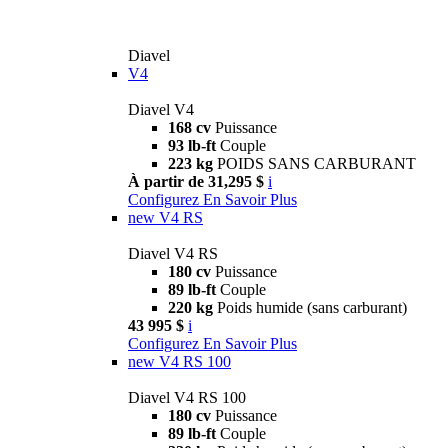
Diavel
V4
Diavel V4
168 cv
Puissance
93 lb-ft
Couple
223 kg
POIDS SANS CARBURANT
À partir de 31,295 $
i
Configurez
En Savoir Plus
new
V4 RS
Diavel V4 RS
180 cv
Puissance
89 lb-ft
Couple
220 kg
Poids humide (sans carburant)
43 995 $
i
Configurez
En Savoir Plus
new
V4 RS 100
Diavel V4 RS 100
180 cv
Puissance
89 lb-ft
Couple