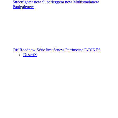
Streetfighter
new
Superleggera
new
Multistrada
new
Panigale
new
Off Road
new
Série limitée
new
Patrimoine
E-BIKES
DesertX