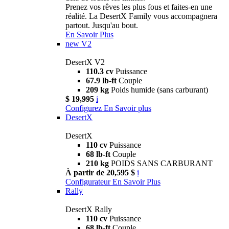
Prenez vos rêves les plus fous et faites-en une
réalité. La DesertX Family vous accompagnera
partout. Jusqu'au bout.
En Savoir Plus
new
V2
DesertX V2
110.3 cv
Puissance
67.9 lb-ft
Couple
209 kg
Poids humide (sans carburant)
$ 19,995
i
Configurez
En Savoir plus
DesertX
DesertX
110 cv
Puissance
68 lb-ft
Couple
210 kg
POIDS SANS CARBURANT
À partir de 20,595 $
i
Configurateur
En Savoir Plus
Rally
DesertX Rally
110 cv
Puissance
68 lb-ft
Couple