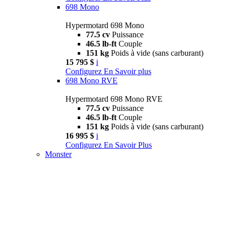
698 Mono
Hypermotard 698 Mono
77.5 cv
Puissance
46.5 lb-ft
Couple
151 kg
Poids à vide (sans carburant)
15 795 $
i
Configurez
En Savoir plus
698 Mono RVE
Hypermotard 698 Mono RVE
77.5 cv
Puissance
46.5 lb-ft
Couple
151 kg
Poids à vide (sans carburant)
16 995 $
i
Configurez
En Savoir Plus
Monster