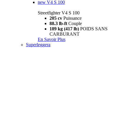
new
V4 S 100
Streetfighter V4 S 100
205 cv
Puissance
88.3 lb-ft
Couple
189 kg (417 lb)
POIDS SANS
CARBURANT
En Savoir Plus
Superleggera