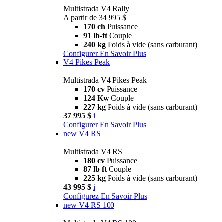
Multistrada V4 Rally
A partir de 34 995 $
170 ch
Puissance
91 lb-ft
Couple
240 kg
Poids à vide (sans carburant)
Configurer
En Savoir Plus
V4 Pikes Peak
Multistrada V4 Pikes Peak
170 cv
Puissance
124 Kw
Couple
227 kg
Poids à vide (sans carburant)
37 995 $
i
Configurer
En Savoir Plus
new
V4 RS
Multistrada V4 RS
180 cv
Puissance
87 lb ft
Couple
225 kg
Poids à vide (sans carburant)
43 995 $
i
Configurez
En Savoir Plus
new
V4 RS 100