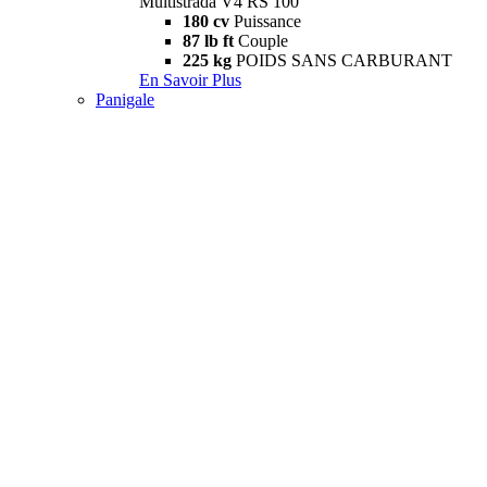
Multistrada V4 RS 100
180 cv
Puissance
87 lb ft
Couple
225 kg
POIDS SANS CARBURANT
En Savoir Plus
Panigale