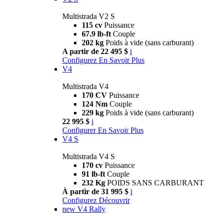
Multistrada V2 S
115 cv
Puissance
67.9 lb-ft
Couple
202 kg
Poids à vide (sans carburant)
A partir de 22 495 $
i
Configurez
En Savoir Plus
V4
Multistrada V4
170 CV
Puissance
124 Nm
Couple
229 kg
Poids à vide (sans carburant)
22 995 $
i
Configurer
En Savoir Plus
V4 S
Multistrada V4 S
170 cv
Puissance
91 lb-ft
Couple
232 Kg
POIDS SANS CARBURANT
À partir de 31 995 $
i
Configurez
Découvrir
new
V4 Rally