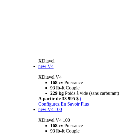
XDiavel
new
V4
XDiavel V4
168 cv
Puissance
93 lb-ft
Couple
229 kg
Poids à vide (sans carburant)
A partir de 33 995 $
i
Configurez
En Savoir Plus
new
V4 100
XDiavel V4 100
168 cv
Puissance
93 lb-ft
Couple