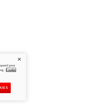
ppareil pour
ting.
Cookie
KIES