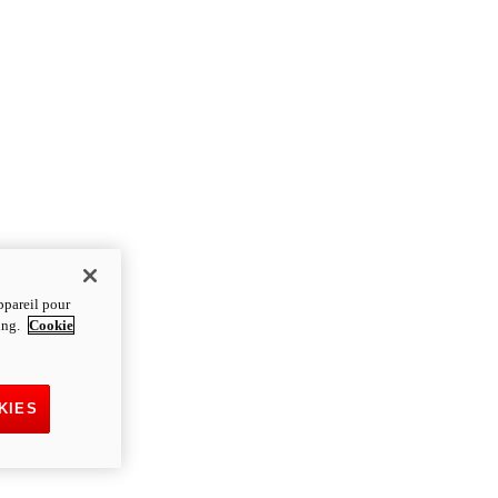
ppareil pour
ting.
Cookie
KIES