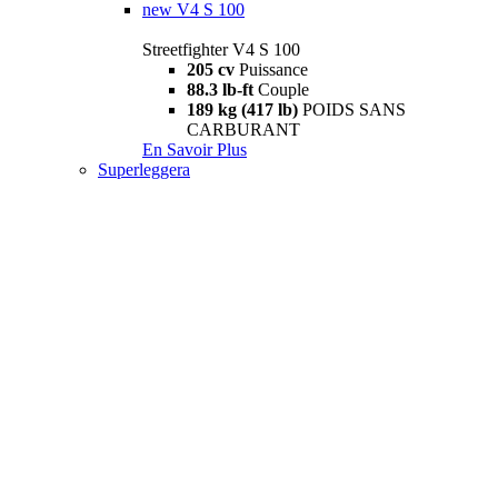
new
V4 S 100
Streetfighter V4 S 100
205 cv
Puissance
88.3 lb-ft
Couple
189 kg (417 lb)
POIDS SANS
CARBURANT
En Savoir Plus
Superleggera