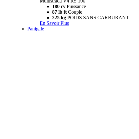
Multistrada V4 RS 100
180 cv
Puissance
87 lb ft
Couple
225 kg
POIDS SANS CARBURANT
En Savoir Plus
Panigale