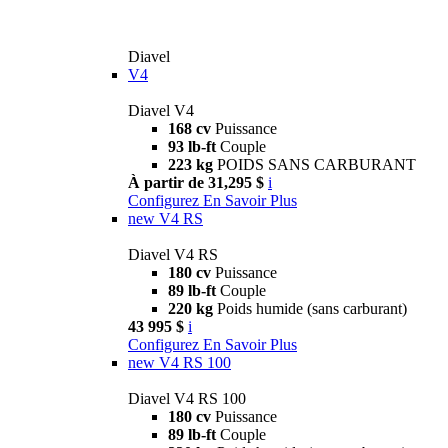
Diavel
V4
Diavel V4
168 cv
Puissance
93 lb-ft
Couple
223 kg
POIDS SANS CARBURANT
À partir de 31,295 $
i
Configurez
En Savoir Plus
new
V4 RS
Diavel V4 RS
180 cv
Puissance
89 lb-ft
Couple
220 kg
Poids humide (sans carburant)
43 995 $
i
Configurez
En Savoir Plus
new
V4 RS 100
Diavel V4 RS 100
180 cv
Puissance
89 lb-ft
Couple