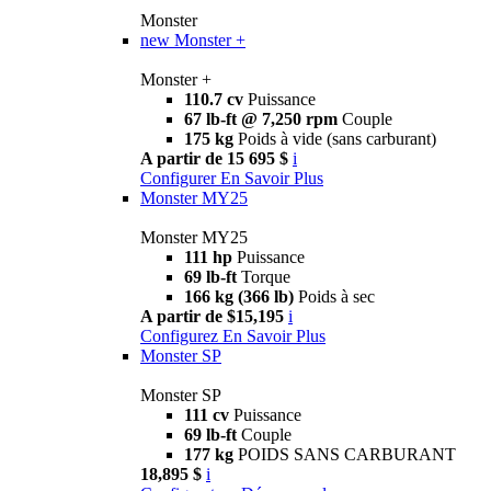
Monster
new
Monster +
Monster +
110.7 cv
Puissance
67 lb-ft @ 7,250 rpm
Couple
175 kg
Poids à vide (sans carburant)
A partir de 15 695 $
i
Configurer
En Savoir Plus
Monster MY25
Monster MY25
111 hp
Puissance
69 lb-ft
Torque
166 kg (366 lb)
Poids à sec
A partir de $15,195
i
Configurez
En Savoir Plus
Monster SP
Monster SP
111 cv
Puissance
69 lb-ft
Couple
177 kg
POIDS SANS CARBURANT
18,895 $
i