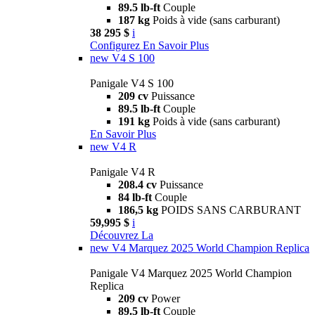
89.5 lb-ft
Couple
187 kg
Poids à vide (sans carburant)
38 295 $
i
Configurez
En Savoir Plus
new
V4 S 100
Panigale V4 S 100
209 cv
Puissance
89.5 lb-ft
Couple
191 kg
Poids à vide (sans carburant)
En Savoir Plus
new
V4 R
Panigale V4 R
208.4 cv
Puissance
84 lb-ft
Couple
186,5 kg
POIDS SANS CARBURANT
59,995 $
i
Découvrez La
new
V4 Marquez 2025 World Champion Replica
Panigale V4 Marquez 2025 World Champion
Replica
209 cv
Power
89.5 lb-ft
Couple