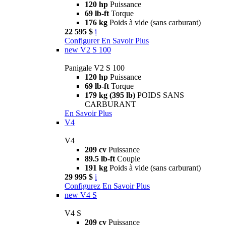
120 hp
Puissance
69 lb-ft
Torque
176 kg
Poids à vide (sans carburant)
22 595 $
i
Configurer
En Savoir Plus
new
V2 S 100
Panigale V2 S 100
120 hp
Puissance
69 lb-ft
Torque
179 kg (395 lb)
POIDS SANS
CARBURANT
En Savoir Plus
V4
V4
209 cv
Puissance
89.5 lb-ft
Couple
191 kg
Poids à vide (sans carburant)
29 995 $
i
Configurez
En Savoir Plus
new
V4 S
V4 S
209 cv
Puissance