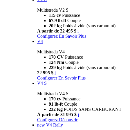
Multistrada V2 S
115 cv
Puissance
67.9 lb-ft
Couple
202 kg
Poids à vide (sans carburant)
A partir de 22 495 $
i
Configurez
En Savoir Plus
V4
Multistrada V4
170 CV
Puissance
124 Nm
Couple
229 kg
Poids à vide (sans carburant)
22 995 $
i
Configurer
En Savoir Plus
V4 S
Multistrada V4 S
170 cv
Puissance
91 lb-ft
Couple
232 Kg
POIDS SANS CARBURANT
À partir de 31 995 $
i
Configurez
Découvrir
new
V4 Rally