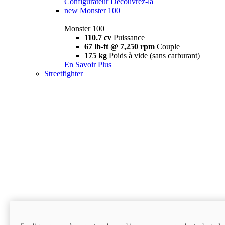
Configurateur
Découvrez-la
new
Monster 100
Monster 100
110.7 cv
Puissance
67 lb-ft @ 7,250 rpm
Couple
175 kg
Poids à vide (sans carburant)
En Savoir Plus
Streetfighter