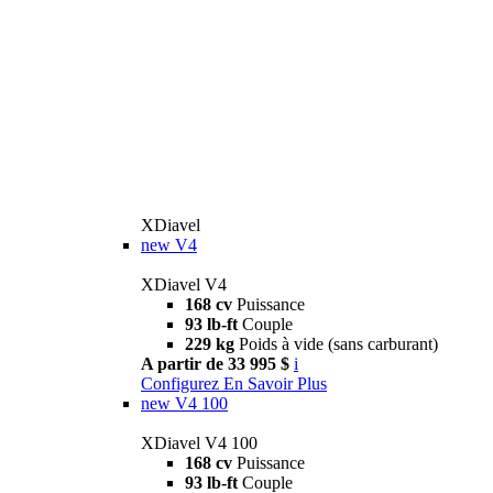
XDiavel
new
V4
XDiavel V4
168 cv
Puissance
93 lb-ft
Couple
229 kg
Poids à vide (sans carburant)
A partir de 33 995 $
i
Configurez
En Savoir Plus
new
V4 100
XDiavel V4 100
168 cv
Puissance
93 lb-ft
Couple