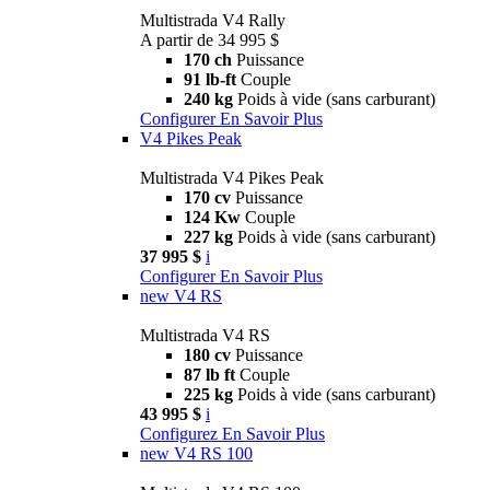
Multistrada V4 Rally
A partir de 34 995 $
170 ch
Puissance
91 lb-ft
Couple
240 kg
Poids à vide (sans carburant)
Configurer
En Savoir Plus
V4 Pikes Peak
Multistrada V4 Pikes Peak
170 cv
Puissance
124 Kw
Couple
227 kg
Poids à vide (sans carburant)
37 995 $
i
Configurer
En Savoir Plus
new
V4 RS
Multistrada V4 RS
180 cv
Puissance
87 lb ft
Couple
225 kg
Poids à vide (sans carburant)
43 995 $
i
Configurez
En Savoir Plus
new
V4 RS 100