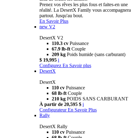
Prenez vos rêves les plus fous et faites-en une
réalité. La DesertX Family vous accompagnera
partout. Jusqu'au bout.
En Savoir Plus
new
V2
DesertX V2
110.3 cv
Puissance
67.9 lb-ft
Couple
209 kg
Poids humide (sans carburant)
$ 19,995
i
Configurez
En Savoir plus
DesertX
DesertX
110 cv
Puissance
68 lb-ft
Couple
210 kg
POIDS SANS CARBURANT
À partir de 20,595 $
i
Configurateur
En Savoir Plus
Rally
DesertX Rally
110 cv
Puissance
68 lb-ft
Couple