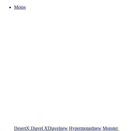
Motos
DesertX
Diavel
XDiavel
new
Hypermotard
new
Monster