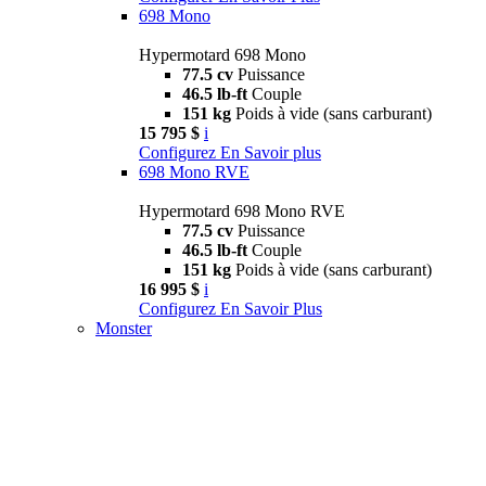
698 Mono
Hypermotard 698 Mono
77.5 cv
Puissance
46.5 lb-ft
Couple
151 kg
Poids à vide (sans carburant)
15 795 $
i
Configurez
En Savoir plus
698 Mono RVE
Hypermotard 698 Mono RVE
77.5 cv
Puissance
46.5 lb-ft
Couple
151 kg
Poids à vide (sans carburant)
16 995 $
i
Configurez
En Savoir Plus
Monster