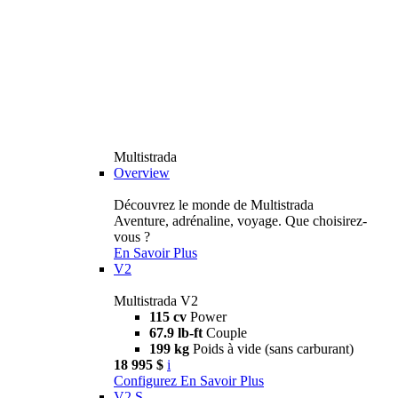
Multistrada
Overview
Découvrez le monde de Multistrada
Aventure, adrénaline, voyage. Que choisirez-
vous ?
En Savoir Plus
V2
Multistrada V2
115 cv
Power
67.9 lb-ft
Couple
199 kg
Poids à vide (sans carburant)
18 995 $
i
Configurez
En Savoir Plus
V2 S