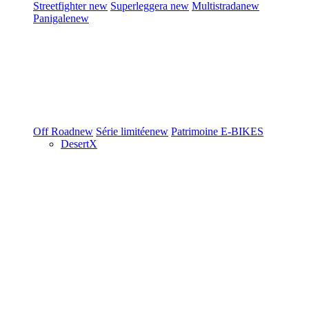
Streetfighter
new
Superleggera
new
Multistrada
new
Panigale
new
Off Road
new
Série limitée
new
Patrimoine
E-BIKES
DesertX