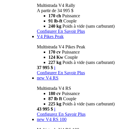
Multistrada V4 Rally
A partir de 34 995 $
170 ch
Puissance
91 lb-ft
Couple
240 kg
Poids à vide (sans carburant)
Configurer
En Savoir Plus
V4 Pikes Peak
Multistrada V4 Pikes Peak
170 cv
Puissance
124 Kw
Couple
227 kg
Poids à vide (sans carburant)
37 995 $
i
Configurer
En Savoir Plus
new
V4 RS
Multistrada V4 RS
180 cv
Puissance
87 lb ft
Couple
225 kg
Poids à vide (sans carburant)
43 995 $
i
Configurez
En Savoir Plus
new
V4 RS 100