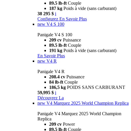
89.5 lb-ft
Couple
187 kg
Poids à vide (sans carburant)
38 295 $
i
Configurez
En Savoir Plus
new
V4 S 100
Panigale V4 S 100
209 cv
Puissance
89.5 lb-ft
Couple
191 kg
Poids à vide (sans carburant)
En Savoir Plus
new
V4 R
Panigale V4 R
208.4 cv
Puissance
84 lb-ft
Couple
186,5 kg
POIDS SANS CARBURANT
59,995 $
i
Découvrez La
new
V4 Marquez 2025 World Champion Replica
Panigale V4 Marquez 2025 World Champion
Replica
209 cv
Power
89.5 lb-ft
Couple