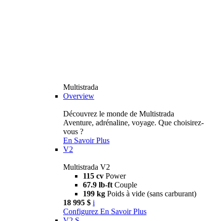
Multistrada
Overview
Découvrez le monde de Multistrada
Aventure, adrénaline, voyage. Que choisirez-
vous ?
En Savoir Plus
V2
Multistrada V2
115 cv
Power
67.9 lb-ft
Couple
199 kg
Poids à vide (sans carburant)
18 995 $
i
Configurez
En Savoir Plus
V2 S