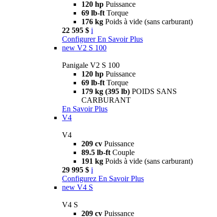
120 hp
Puissance
69 lb-ft
Torque
176 kg
Poids à vide (sans carburant)
22 595 $
i
Configurer
En Savoir Plus
new
V2 S 100
Panigale V2 S 100
120 hp
Puissance
69 lb-ft
Torque
179 kg (395 lb)
POIDS SANS
CARBURANT
En Savoir Plus
V4
V4
209 cv
Puissance
89.5 lb-ft
Couple
191 kg
Poids à vide (sans carburant)
29 995 $
i
Configurez
En Savoir Plus
new
V4 S
V4 S
209 cv
Puissance