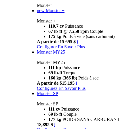
Monster
new
Monster +
Monster +
110.7 cv
Puissance
67 lb-ft @ 7,250 rpm
Couple
175 kg
Poids à vide (sans carburant)
A partir de 15 695 $
i
Configurer
En Savoir Plus
Monster MY25
Monster MY25
111 hp
Puissance
69 lb-ft
Torque
166 kg (366 lb)
Poids à sec
A partir de $15,195
i
Configurez
En Savoir Plus
Monster SP
Monster SP
111 cv
Puissance
69 lb-ft
Couple
177 kg
POIDS SANS CARBURANT
18,895 $
i