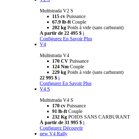
Multistrada V2 S
115 cv
Puissance
67.9 lb-ft
Couple
202 kg
Poids à vide (sans carburant)
A partir de 22 495 $
i
Configurez
En Savoir Plus
V4
Multistrada V4
170 CV
Puissance
124 Nm
Couple
229 kg
Poids à vide (sans carburant)
22 995 $
i
Configurer
En Savoir Plus
V4 S
Multistrada V4 S
170 cv
Puissance
91 lb-ft
Couple
232 Kg
POIDS SANS CARBURANT
À partir de 31 995 $
i
Configurez
Découvrir
new
V4 Rally