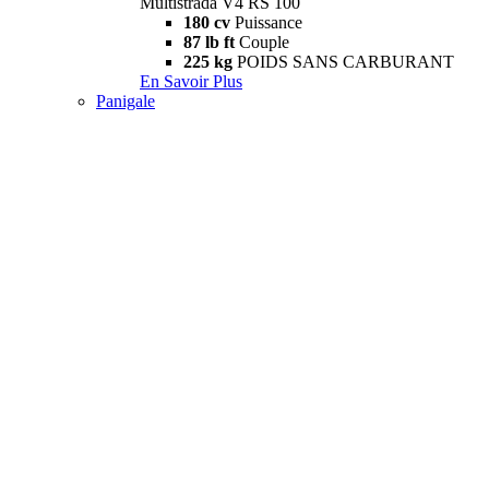
Multistrada V4 RS 100
180 cv
Puissance
87 lb ft
Couple
225 kg
POIDS SANS CARBURANT
En Savoir Plus
Panigale