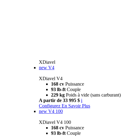
XDiavel
new
V4
XDiavel V4
168 cv
Puissance
93 lb-ft
Couple
229 kg
Poids à vide (sans carburant)
A partir de 33 995 $
i
Configurez
En Savoir Plus
new
V4 100
XDiavel V4 100
168 cv
Puissance
93 lb-ft
Couple