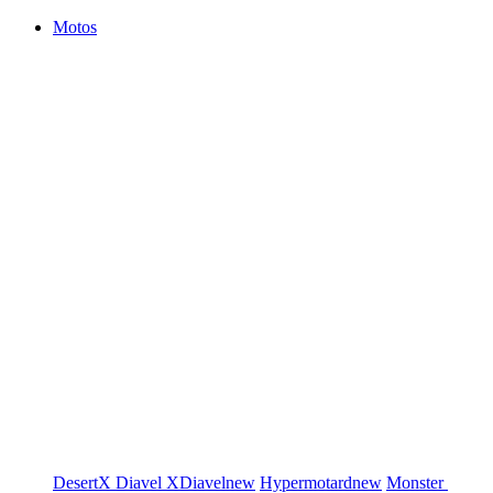
Motos
DesertX
Diavel
XDiavel
new
Hypermotard
new
Monster