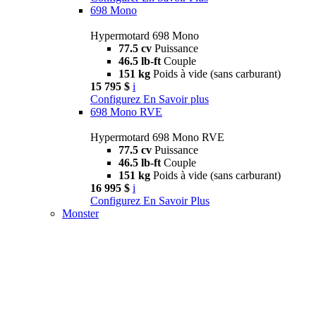
698 Mono
Hypermotard 698 Mono
77.5 cv
Puissance
46.5 lb-ft
Couple
151 kg
Poids à vide (sans carburant)
15 795 $
i
Configurez
En Savoir plus
698 Mono RVE
Hypermotard 698 Mono RVE
77.5 cv
Puissance
46.5 lb-ft
Couple
151 kg
Poids à vide (sans carburant)
16 995 $
i
Configurez
En Savoir Plus
Monster