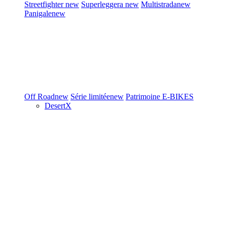
Streetfighter
new
Superleggera
new
Multistrada
new
Panigale
new
Off Road
new
Série limitée
new
Patrimoine
E-BIKES
DesertX