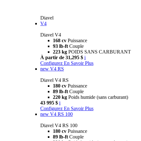
Diavel
V4
Diavel V4
168 cv
Puissance
93 lb-ft
Couple
223 kg
POIDS SANS CARBURANT
À partir de 31,295 $
i
Configurez
En Savoir Plus
new
V4 RS
Diavel V4 RS
180 cv
Puissance
89 lb-ft
Couple
220 kg
Poids humide (sans carburant)
43 995 $
i
Configurez
En Savoir Plus
new
V4 RS 100
Diavel V4 RS 100
180 cv
Puissance
89 lb-ft
Couple