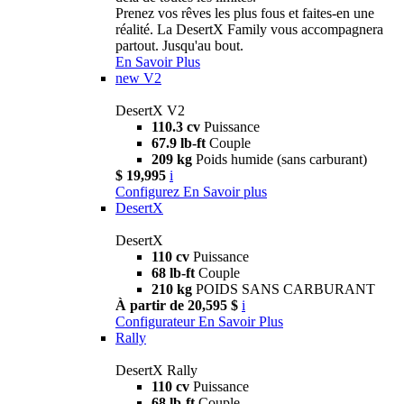
Prenez vos rêves les plus fous et faites-en une
réalité. La DesertX Family vous accompagnera
partout. Jusqu'au bout.
En Savoir Plus
new
V2
DesertX V2
110.3 cv
Puissance
67.9 lb-ft
Couple
209 kg
Poids humide (sans carburant)
$ 19,995
i
Configurez
En Savoir plus
DesertX
DesertX
110 cv
Puissance
68 lb-ft
Couple
210 kg
POIDS SANS CARBURANT
À partir de 20,595 $
i
Configurateur
En Savoir Plus
Rally
DesertX Rally
110 cv
Puissance
68 lb-ft
Couple