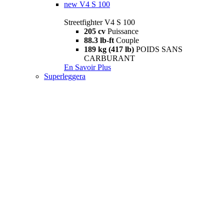
new
V4 S 100
Streetfighter V4 S 100
205 cv
Puissance
88.3 lb-ft
Couple
189 kg (417 lb)
POIDS SANS
CARBURANT
En Savoir Plus
Superleggera