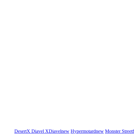
DesertX
Diavel
XDiavel
new
Hypermotard
new
Monster
Street