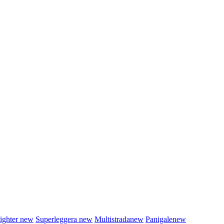
fighter
new
Superleggera
new
Multistrada
new
Panigale
new