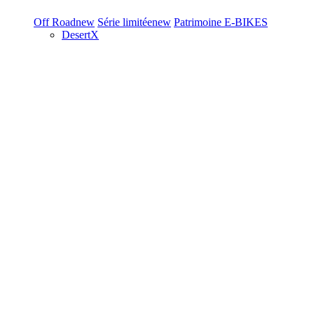
Off Road
new
Série limitée
new
Patrimoine
E-BIKES
DesertX