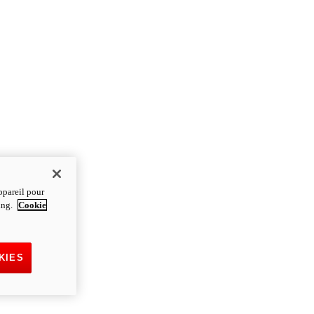
ppareil pour
ting.
Cookie
KIES