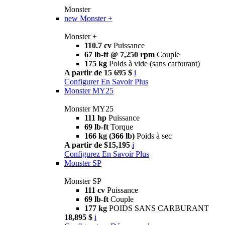
Monster
new
Monster +
Monster +
110.7 cv
Puissance
67 lb-ft @ 7,250 rpm
Couple
175 kg
Poids à vide (sans carburant)
A partir de 15 695 $
i
Configurer
En Savoir Plus
Monster MY25
Monster MY25
111 hp
Puissance
69 lb-ft
Torque
166 kg (366 lb)
Poids à sec
A partir de $15,195
i
Configurez
En Savoir Plus
Monster SP
Monster SP
111 cv
Puissance
69 lb-ft
Couple
177 kg
POIDS SANS CARBURANT
18,895 $
i