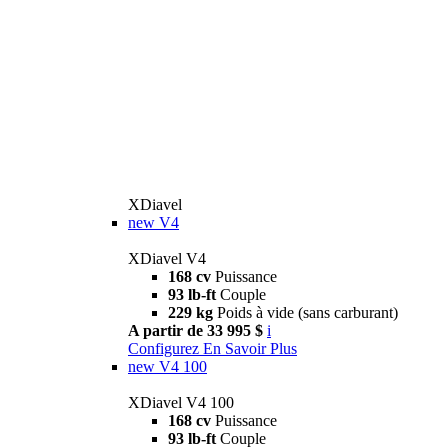
XDiavel
new
V4
XDiavel V4
168 cv
Puissance
93 lb-ft
Couple
229 kg
Poids à vide (sans carburant)
A partir de 33 995 $
i
Configurez
En Savoir Plus
new
V4 100
XDiavel V4 100
168 cv
Puissance
93 lb-ft
Couple