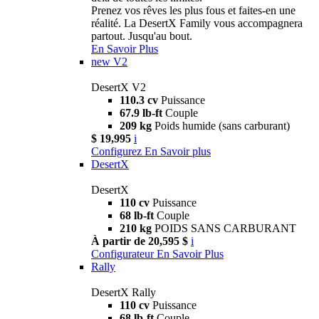
Prenez vos rêves les plus fous et faites-en une
réalité. La DesertX Family vous accompagnera
partout. Jusqu'au bout.
En Savoir Plus
new
V2
DesertX V2
110.3 cv
Puissance
67.9 lb-ft
Couple
209 kg
Poids humide (sans carburant)
$ 19,995
i
Configurez
En Savoir plus
DesertX
DesertX
110 cv
Puissance
68 lb-ft
Couple
210 kg
POIDS SANS CARBURANT
À partir de 20,595 $
i
Configurateur
En Savoir Plus
Rally
DesertX Rally
110 cv
Puissance
68 lb-ft
Couple