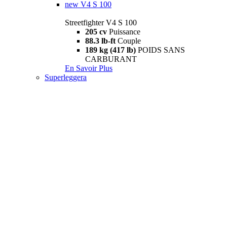
new
V4 S 100
Streetfighter V4 S 100
205 cv
Puissance
88.3 lb-ft
Couple
189 kg (417 lb)
POIDS SANS
CARBURANT
En Savoir Plus
Superleggera