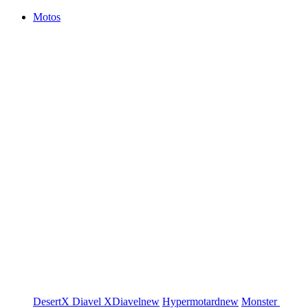
Motos
DesertX
Diavel
XDiavel
new
Hypermotard
new
Monster