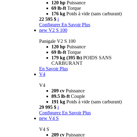
120 hp
Puissance
69 lb-ft
Torque
176 kg
Poids à vide (sans carburant)
22 595 $
i
Configurer
En Savoir Plus
new
V2 S 100
Panigale V2 S 100
120 hp
Puissance
69 lb-ft
Torque
179 kg (395 lb)
POIDS SANS
CARBURANT
En Savoir Plus
V4
V4
209 cv
Puissance
89.5 lb-ft
Couple
191 kg
Poids à vide (sans carburant)
29 995 $
i
Configurez
En Savoir Plus
new
V4 S
V4 S
209 cv
Puissance