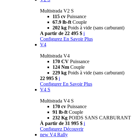
Multistrada V2 S
115 cv
Puissance
67.9 lb-ft
Couple
202 kg
Poids à vide (sans carburant)
A partir de 22 495 $
i
Configurez
En Savoir Plus
V4
Multistrada V4
170 CV
Puissance
124 Nm
Couple
229 kg
Poids à vide (sans carburant)
22 995 $
i
Configurer
En Savoir Plus
V4 S
Multistrada V4 S
170 cv
Puissance
91 lb-ft
Couple
232 Kg
POIDS SANS CARBURANT
À partir de 31 995 $
i
Configurez
Découvrir
new
V4 Rally