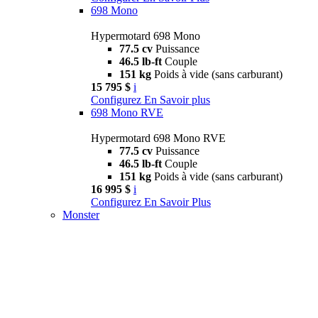
698 Mono
Hypermotard 698 Mono
77.5 cv
Puissance
46.5 lb-ft
Couple
151 kg
Poids à vide (sans carburant)
15 795 $
i
Configurez
En Savoir plus
698 Mono RVE
Hypermotard 698 Mono RVE
77.5 cv
Puissance
46.5 lb-ft
Couple
151 kg
Poids à vide (sans carburant)
16 995 $
i
Configurez
En Savoir Plus
Monster