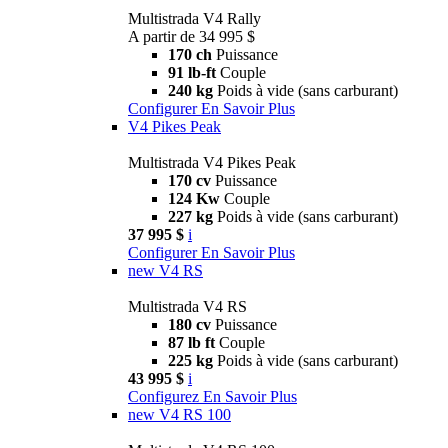
Multistrada V4 Rally
A partir de 34 995 $
170 ch
Puissance
91 lb-ft
Couple
240 kg
Poids à vide (sans carburant)
Configurer
En Savoir Plus
V4 Pikes Peak
Multistrada V4 Pikes Peak
170 cv
Puissance
124 Kw
Couple
227 kg
Poids à vide (sans carburant)
37 995 $
i
Configurer
En Savoir Plus
new
V4 RS
Multistrada V4 RS
180 cv
Puissance
87 lb ft
Couple
225 kg
Poids à vide (sans carburant)
43 995 $
i
Configurez
En Savoir Plus
new
V4 RS 100