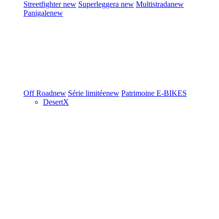
Streetfighter
new
Superleggera
new
Multistrada
new
Panigale
new
Off Road
new
Série limitée
new
Patrimoine
E-BIKES
DesertX