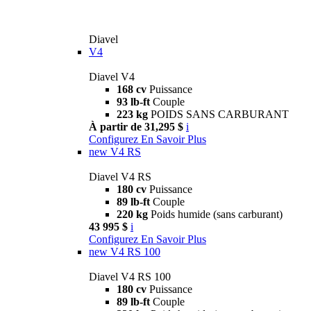
Diavel
V4
Diavel V4
168 cv
Puissance
93 lb-ft
Couple
223 kg
POIDS SANS CARBURANT
À partir de 31,295 $
i
Configurez
En Savoir Plus
new
V4 RS
Diavel V4 RS
180 cv
Puissance
89 lb-ft
Couple
220 kg
Poids humide (sans carburant)
43 995 $
i
Configurez
En Savoir Plus
new
V4 RS 100
Diavel V4 RS 100
180 cv
Puissance
89 lb-ft
Couple