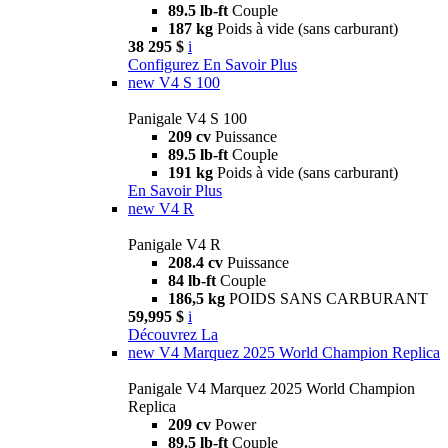
89.5 lb-ft
Couple
187 kg
Poids à vide (sans carburant)
38 295 $
i
Configurez
En Savoir Plus
new
V4 S 100
Panigale V4 S 100
209 cv
Puissance
89.5 lb-ft
Couple
191 kg
Poids à vide (sans carburant)
En Savoir Plus
new
V4 R
Panigale V4 R
208.4 cv
Puissance
84 lb-ft
Couple
186,5 kg
POIDS SANS CARBURANT
59,995 $
i
Découvrez La
new
V4 Marquez 2025 World Champion Replica
Panigale V4 Marquez 2025 World Champion
Replica
209 cv
Power
89.5 lb-ft
Couple