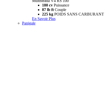
Multistrada V4 RS 100
180 cv
Puissance
87 lb ft
Couple
225 kg
POIDS SANS CARBURANT
En Savoir Plus
Panigale