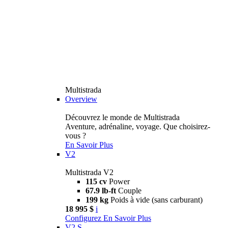
Multistrada
Overview
Découvrez le monde de Multistrada
Aventure, adrénaline, voyage. Que choisirez-
vous ?
En Savoir Plus
V2
Multistrada V2
115 cv
Power
67.9 lb-ft
Couple
199 kg
Poids à vide (sans carburant)
18 995 $
i
Configurez
En Savoir Plus
V2 S