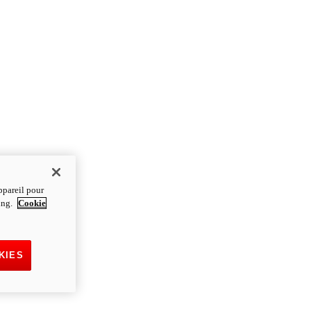
ppareil pour
ting.
Cookie
KIES