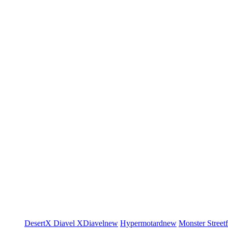
DesertX
Diavel
XDiavel
new
Hypermotard
new
Monster
Street