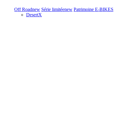
Off Road
new
Série limitée
new
Patrimoine
E-BIKES
DesertX