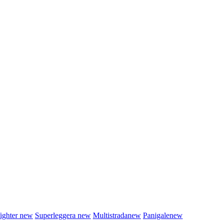
fighter
new
Superleggera
new
Multistrada
new
Panigale
new