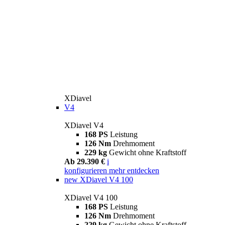
XDiavel
V4
XDiavel V4
168 PS
Leistung
126 Nm
Drehmoment
229 kg
Gewicht ohne Kraftstoff
Ab 29.390 €
i
konfigurieren
mehr entdecken
new
XDiavel V4 100
XDiavel V4 100
168 PS
Leistung
126 Nm
Drehmoment
229 kg
Gewicht ohne Kraftstoff