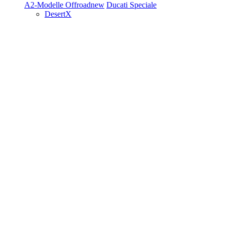
A2-Modelle
Offroad
new
Ducati Speciale
DesertX