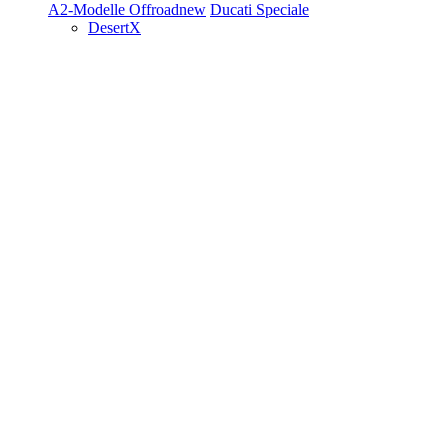
A2-Modelle
Offroad
new
Ducati Speciale
DesertX