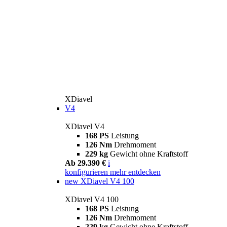
XDiavel
V4
XDiavel V4
168 PS
Leistung
126 Nm
Drehmoment
229 kg
Gewicht ohne Kraftstoff
Ab 29.390 €
i
konfigurieren
mehr entdecken
new
XDiavel V4 100
XDiavel V4 100
168 PS
Leistung
126 Nm
Drehmoment
229 kg
Gewicht ohne Kraftstoff