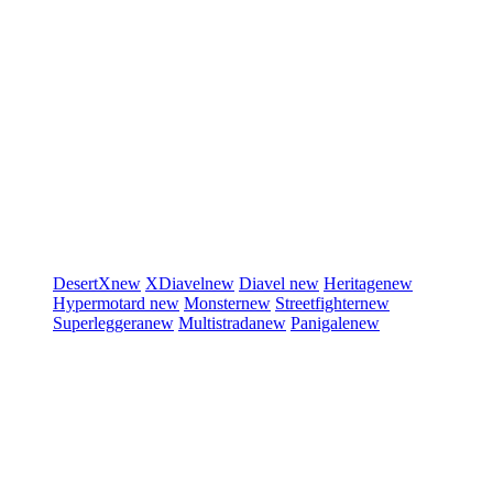
DesertX
new
XDiavel
new
Diavel
new
Heritage
new
Hypermotard
new
Monster
new
Streetfighter
new
Superleggera
new
Multistrada
new
Panigale
new