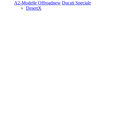
A2-Modelle
Offroad
new
Ducati Speciale
DesertX