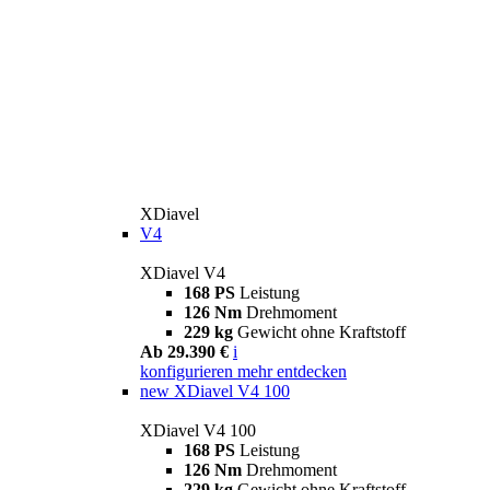
XDiavel
V4
XDiavel V4
168 PS
Leistung
126 Nm
Drehmoment
229 kg
Gewicht ohne Kraftstoff
Ab 29.390 €
i
konfigurieren
mehr entdecken
new
XDiavel V4 100
XDiavel V4 100
168 PS
Leistung
126 Nm
Drehmoment
229 kg
Gewicht ohne Kraftstoff