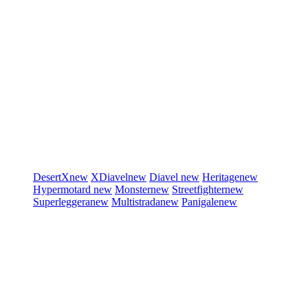
DesertX
new
XDiavel
new
Diavel
new
Heritage
new
Hypermotard
new
Monster
new
Streetfighter
new
Superleggera
new
Multistrada
new
Panigale
new