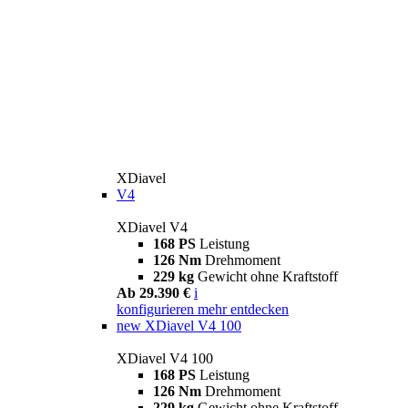
XDiavel
V4
XDiavel V4
168 PS
Leistung
126 Nm
Drehmoment
229 kg
Gewicht ohne Kraftstoff
Ab 29.390 €
i
konfigurieren
mehr entdecken
new
XDiavel V4 100
XDiavel V4 100
168 PS
Leistung
126 Nm
Drehmoment
229 kg
Gewicht ohne Kraftstoff