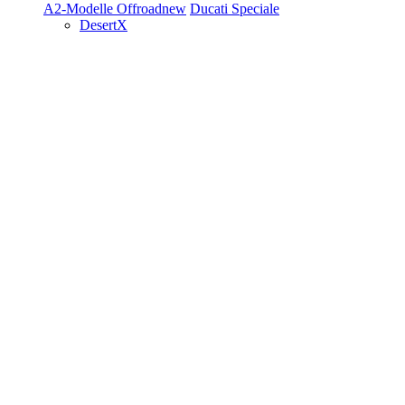
A2-Modelle
Offroad
new
Ducati Speciale
DesertX