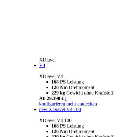
XDiavel
V4
XDiavel V4
168 PS
Leistung
126 Nm
Drehmoment
229 kg
Gewicht ohne Kraftstoff
Ab 29.390 €
i
konfigurieren
mehr entdecken
new
XDiavel V4 100
XDiavel V4 100
168 PS
Leistung
126 Nm
Drehmoment
229 kg
Gewicht ohne Kraftstoff