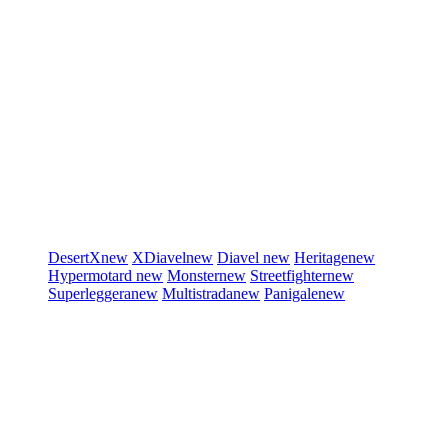
DesertX
new
XDiavel
new
Diavel
new
Heritage
new
Hypermotard
new
Monster
new
Streetfighter
new
Superleggera
new
Multistrada
new
Panigale
new