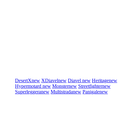
DesertX
new
XDiavel
new
Diavel
new
Heritage
new
Hypermotard
new
Monster
new
Streetfighter
new
Superleggera
new
Multistrada
new
Panigale
new