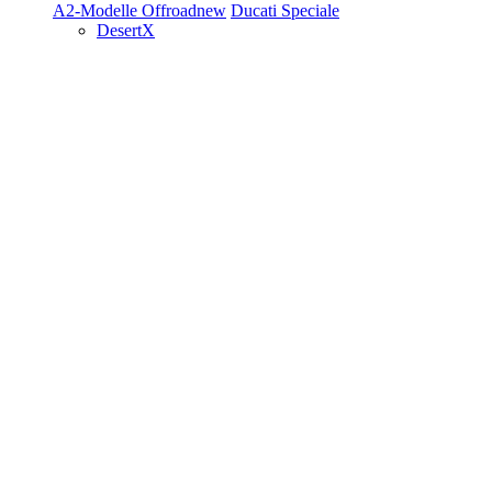
A2-Modelle
Offroad
new
Ducati Speciale
DesertX