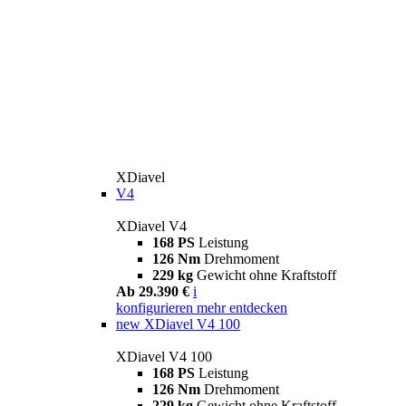
XDiavel
V4
XDiavel V4
168 PS
Leistung
126 Nm
Drehmoment
229 kg
Gewicht ohne Kraftstoff
Ab 29.390 €
i
konfigurieren
mehr entdecken
new
XDiavel V4 100
XDiavel V4 100
168 PS
Leistung
126 Nm
Drehmoment
229 kg
Gewicht ohne Kraftstoff