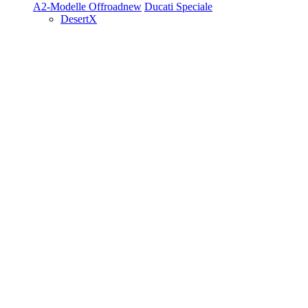
A2-Modelle
Offroad
new
Ducati Speciale
DesertX