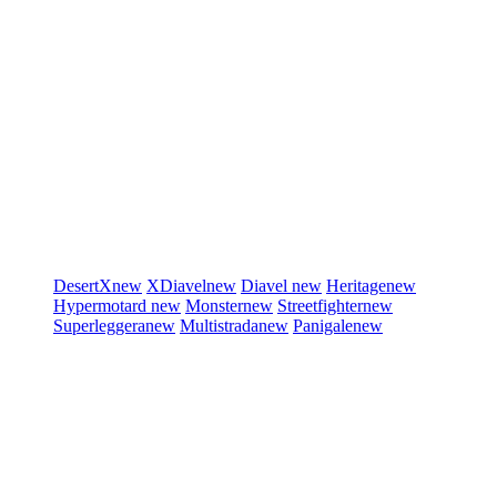
DesertX
new
XDiavel
new
Diavel
new
Heritage
new
Hypermotard
new
Monster
new
Streetfighter
new
Superleggera
new
Multistrada
new
Panigale
new