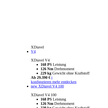
XDiavel
V4
XDiavel V4
168 PS
Leistung
126 Nm
Drehmoment
229 kg
Gewicht ohne Kraftstoff
Ab 29.390 €
i
konfigurieren
mehr entdecken
new
XDiavel V4 100
XDiavel V4 100
168 PS
Leistung
126 Nm
Drehmoment
229 kg
Gewicht ohne Kraftstoff