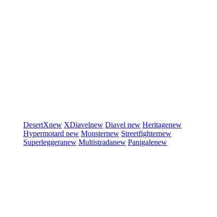
DesertX
new
XDiavel
new
Diavel
new
Heritage
new
Hypermotard
new
Monster
new
Streetfighter
new
Superleggera
new
Multistrada
new
Panigale
new