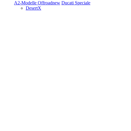
A2-Modelle
Offroad
new
Ducati Speciale
DesertX