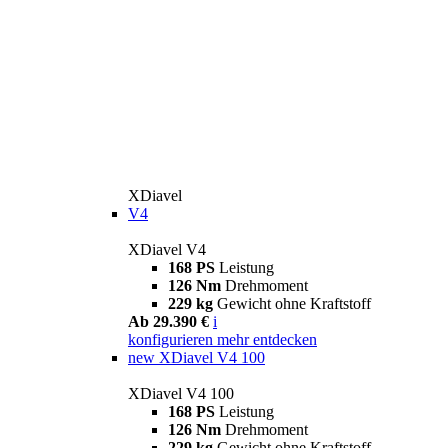
XDiavel
V4
XDiavel V4
168 PS
Leistung
126 Nm
Drehmoment
229 kg
Gewicht ohne Kraftstoff
Ab 29.390 €
i
konfigurieren
mehr entdecken
new
XDiavel V4 100
XDiavel V4 100
168 PS
Leistung
126 Nm
Drehmoment
229 kg
Gewicht ohne Kraftstoff