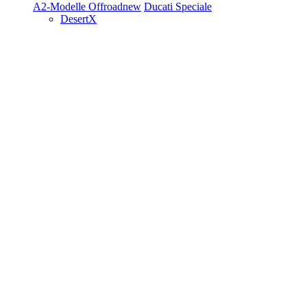
A2-Modelle
Offroad
new
Ducati Speciale
DesertX