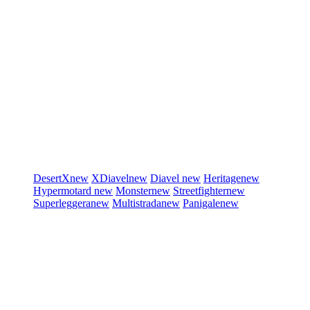
DesertX
new
XDiavel
new
Diavel
new
Heritage
new
Hypermotard
new
Monster
new
Streetfighter
new
Superleggera
new
Multistrada
new
Panigale
new