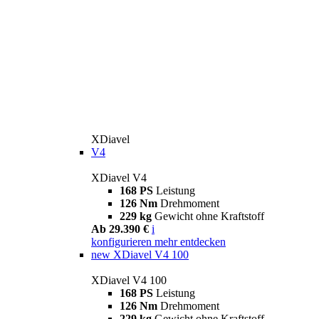
XDiavel
V4
XDiavel V4
168 PS
Leistung
126 Nm
Drehmoment
229 kg
Gewicht ohne Kraftstoff
Ab 29.390 €
i
konfigurieren
mehr entdecken
new
XDiavel V4 100
XDiavel V4 100
168 PS
Leistung
126 Nm
Drehmoment
229 kg
Gewicht ohne Kraftstoff