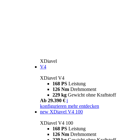
XDiavel
V4
XDiavel V4
168 PS
Leistung
126 Nm
Drehmoment
229 kg
Gewicht ohne Kraftstoff
Ab 29.390 €
i
konfigurieren
mehr entdecken
new
XDiavel V4 100
XDiavel V4 100
168 PS
Leistung
126 Nm
Drehmoment
229 kg
Gewicht ohne Kraftstoff