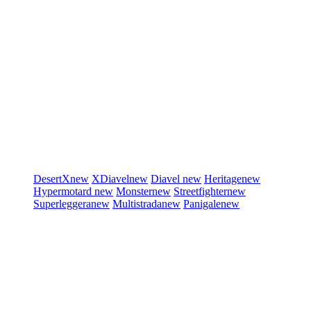
DesertX
new
XDiavel
new
Diavel
new
Heritage
new
Hypermotard
new
Monster
new
Streetfighter
new
Superleggera
new
Multistrada
new
Panigale
new