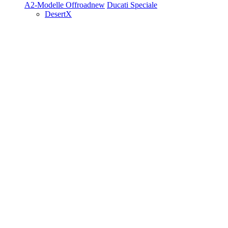
A2-Modelle
Offroad
new
Ducati Speciale
DesertX