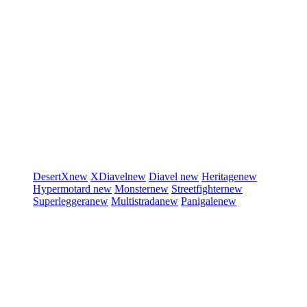
DesertX
new
XDiavel
new
Diavel
new
Heritage
new
Hypermotard
new
Monster
new
Streetfighter
new
Superleggera
new
Multistrada
new
Panigale
new