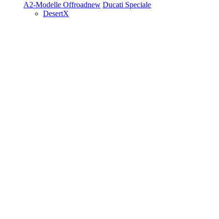
A2-Modelle
Offroad
new
Ducati Speciale
DesertX