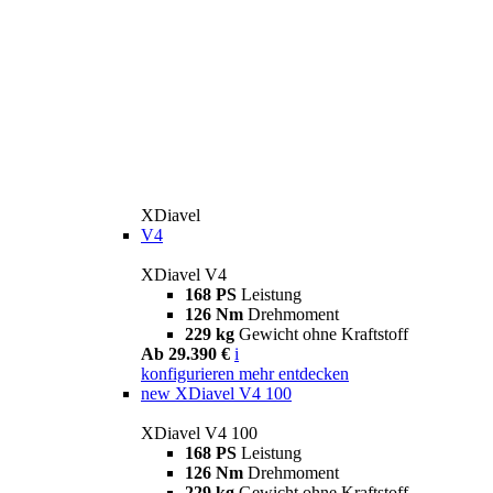
XDiavel
V4
XDiavel V4
168 PS
Leistung
126 Nm
Drehmoment
229 kg
Gewicht ohne Kraftstoff
Ab 29.390 €
i
konfigurieren
mehr entdecken
new
XDiavel V4 100
XDiavel V4 100
168 PS
Leistung
126 Nm
Drehmoment
229 kg
Gewicht ohne Kraftstoff