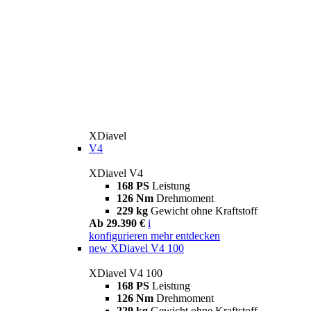
XDiavel
V4
XDiavel V4
168 PS
Leistung
126 Nm
Drehmoment
229 kg
Gewicht ohne Kraftstoff
Ab 29.390 €
i
konfigurieren
mehr entdecken
new
XDiavel V4 100
XDiavel V4 100
168 PS
Leistung
126 Nm
Drehmoment
229 kg
Gewicht ohne Kraftstoff