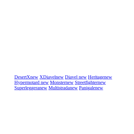
DesertX
new
XDiavel
new
Diavel
new
Heritage
new
Hypermotard
new
Monster
new
Streetfighter
new
Superleggera
new
Multistrada
new
Panigale
new