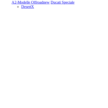
A2-Modelle
Offroad
new
Ducati Speciale
DesertX