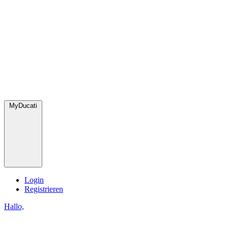
MyDucati
Login
Registrieren
Hallo,