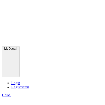
MyDucati
Login
Registrieren
Hallo,