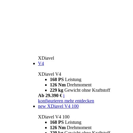
XDiavel
V4
XDiavel V4
168 PS
Leistung
126 Nm
Drehmoment
229 kg
Gewicht ohne Kraftstoff
Ab 29.390 €
i
konfigurieren
mehr entdecken
new
XDiavel V4 100
XDiavel V4 100
168 PS
Leistung
126 Nm
Drehmoment
229 kg
Gewicht ohne Kraftstoff