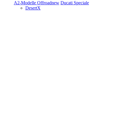
A2-Modelle
Offroad
new
Ducati Speciale
DesertX