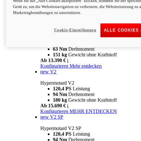
Wenn Sie auf „Alle Cookies akzeptieren“ klicken, stimmen Sie der Speich
63 Nm
Drehmoment
Gerät zu, um die Websitenavigation zu verbessern, die Websitenutzung zu 
151 kg
Gewicht ohne Kraftstoff
Marketingbemühungen zu unterstützen.
Ab 13.890 €
i
Konfigurieren
MEHR ENTDECKEN
new
698 Mono Nera
Cookie-Einstellungen
ALLE COOKIES
Hypermotard 698 Mono Nera
77,5 PS
Leistung
63 Nm
Drehmoment
151 kg
Gewicht ohne Kraftstoff
Ab 13.390 €
i
Konfigurieren
Mehr entdecken
new
V2
Hypermotard V2
120,4 PS
Leistung
94 Nm
Drehmoment
180 kg
Gewicht ohne Kraftstoff
Ab 15.690 €
i
Konfigurieren
MEHR ENTDECKEN
new
V2 SP
Hypermotard V2 SP
120,4 PS
Leistung
94 Nm
Drehmoment