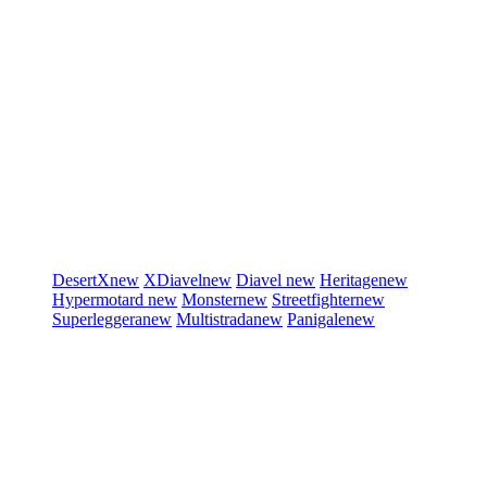
DesertX
new
XDiavel
new
Diavel
new
Heritage
new
Hypermotard
new
Monster
new
Streetfighter
new
Superleggera
new
Multistrada
new
Panigale
new