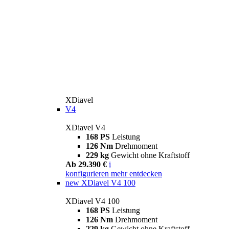
XDiavel
V4
XDiavel V4
168 PS
Leistung
126 Nm
Drehmoment
229 kg
Gewicht ohne Kraftstoff
Ab 29.390 €
i
konfigurieren
mehr entdecken
new
XDiavel V4 100
XDiavel V4 100
168 PS
Leistung
126 Nm
Drehmoment
229 kg
Gewicht ohne Kraftstoff