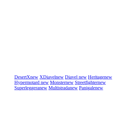
DesertX
new
XDiavel
new
Diavel
new
Heritage
new
Hypermotard
new
Monster
new
Streetfighter
new
Superleggera
new
Multistrada
new
Panigale
new