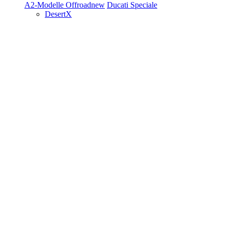
A2-Modelle
Offroad
new
Ducati Speciale
DesertX