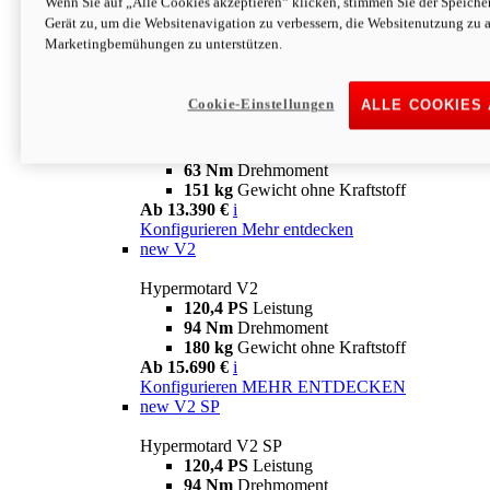
Wenn Sie auf „Alle Cookies akzeptieren“ klicken, stimmen Sie der Speich
63 Nm
Drehmoment
Gerät zu, um die Websitenavigation zu verbessern, die Websitenutzung zu 
151 kg
Gewicht ohne Kraftstoff
Marketingbemühungen zu unterstützen.
Ab 13.890 €
i
Konfigurieren
MEHR ENTDECKEN
new
698 Mono Nera
Cookie-Einstellungen
ALLE COOKIES
Hypermotard 698 Mono Nera
77,5 PS
Leistung
63 Nm
Drehmoment
151 kg
Gewicht ohne Kraftstoff
Ab 13.390 €
i
Konfigurieren
Mehr entdecken
new
V2
Hypermotard V2
120,4 PS
Leistung
94 Nm
Drehmoment
180 kg
Gewicht ohne Kraftstoff
Ab 15.690 €
i
Konfigurieren
MEHR ENTDECKEN
new
V2 SP
Hypermotard V2 SP
120,4 PS
Leistung
94 Nm
Drehmoment