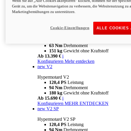
Wenn Sie auf „Alle Cookies akzeptieren“ klicken, stimmen Sie der Speich
63 Nm
Drehmoment
Gerät zu, um die Websitenavigation zu verbessern, die Websitenutzung zu 
151 kg
Gewicht ohne Kraftstoff
Marketingbemühungen zu unterstützen.
Ab 13.890 €
i
Konfigurieren
MEHR ENTDECKEN
new
698 Mono Nera
Cookie-Einstellungen
ALLE COOKIES
Hypermotard 698 Mono Nera
77,5 PS
Leistung
63 Nm
Drehmoment
151 kg
Gewicht ohne Kraftstoff
Ab 13.390 €
i
Konfigurieren
Mehr entdecken
new
V2
Hypermotard V2
120,4 PS
Leistung
94 Nm
Drehmoment
180 kg
Gewicht ohne Kraftstoff
Ab 15.690 €
i
Konfigurieren
MEHR ENTDECKEN
new
V2 SP
Hypermotard V2 SP
120,4 PS
Leistung
94 Nm
Drehmoment