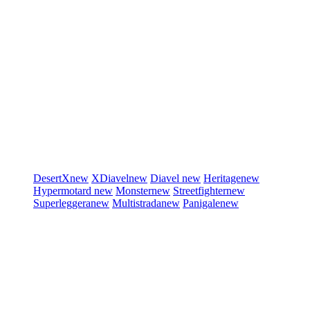
DesertX
new
XDiavel
new
Diavel
new
Heritage
new
Hypermotard
new
Monster
new
Streetfighter
new
Superleggera
new
Multistrada
new
Panigale
new