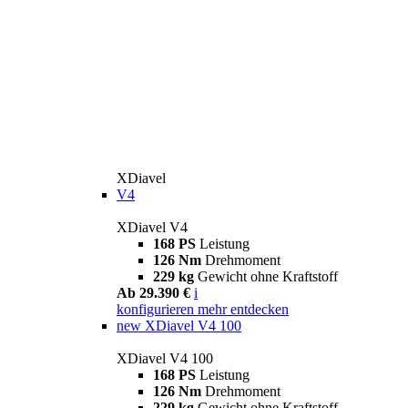
XDiavel
V4
XDiavel V4
168 PS
Leistung
126 Nm
Drehmoment
229 kg
Gewicht ohne Kraftstoff
Ab 29.390 €
i
konfigurieren
mehr entdecken
new
XDiavel V4 100
XDiavel V4 100
168 PS
Leistung
126 Nm
Drehmoment
229 kg
Gewicht ohne Kraftstoff