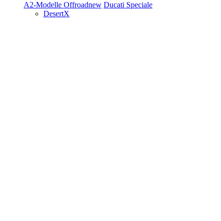
A2-Modelle
Offroad
new
Ducati Speciale
DesertX