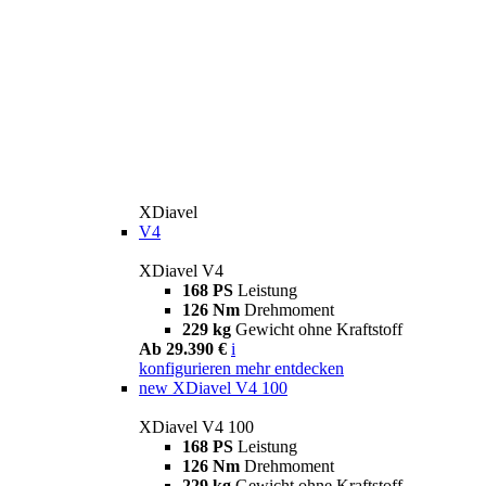
XDiavel
V4
XDiavel V4
168 PS
Leistung
126 Nm
Drehmoment
229 kg
Gewicht ohne Kraftstoff
Ab 29.390 €
i
konfigurieren
mehr entdecken
new
XDiavel V4 100
XDiavel V4 100
168 PS
Leistung
126 Nm
Drehmoment
229 kg
Gewicht ohne Kraftstoff