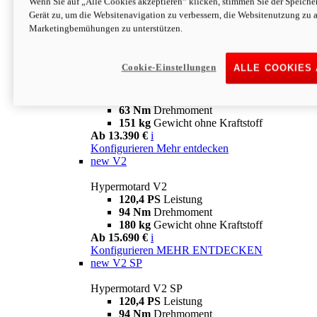
Wenn Sie auf „Alle Cookies akzeptieren“ klicken, stimmen Sie der Speich
63 Nm
Drehmoment
Gerät zu, um die Websitenavigation zu verbessern, die Websitenutzung zu 
151 kg
Gewicht ohne Kraftstoff
Marketingbemühungen zu unterstützen.
Ab 13.890 €
i
Konfigurieren
MEHR ENTDECKEN
new
698 Mono Nera
Cookie-Einstellungen
ALLE COOKIES
Hypermotard 698 Mono Nera
77,5 PS
Leistung
63 Nm
Drehmoment
151 kg
Gewicht ohne Kraftstoff
Ab 13.390 €
i
Konfigurieren
Mehr entdecken
new
V2
Hypermotard V2
120,4 PS
Leistung
94 Nm
Drehmoment
180 kg
Gewicht ohne Kraftstoff
Ab 15.690 €
i
Konfigurieren
MEHR ENTDECKEN
new
V2 SP
Hypermotard V2 SP
120,4 PS
Leistung
94 Nm
Drehmoment