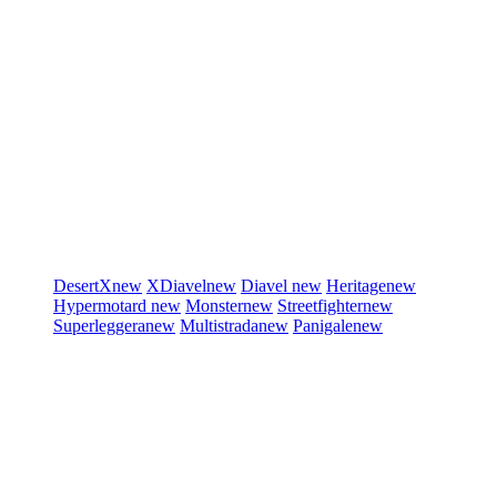
DesertX
new
XDiavel
new
Diavel
new
Heritage
new
Hypermotard
new
Monster
new
Streetfighter
new
Superleggera
new
Multistrada
new
Panigale
new