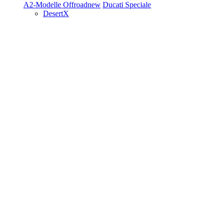
A2-Modelle
Offroad
new
Ducati Speciale
DesertX