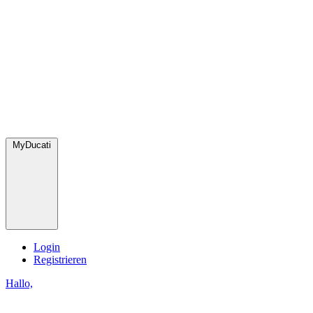
MyDucati
Login
Registrieren
Hallo,