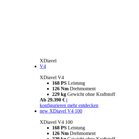
XDiavel
V4
XDiavel V4
168 PS
Leistung
126 Nm
Drehmoment
229 kg
Gewicht ohne Kraftstoff
Ab 29.390 €
i
konfigurieren
mehr entdecken
new
XDiavel V4 100
XDiavel V4 100
168 PS
Leistung
126 Nm
Drehmoment
229 kg
Gewicht ohne Kraftstoff