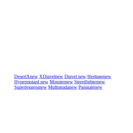
DesertX
new
XDiavel
new
Diavel
new
Heritage
new
Hypermotard
new
Monster
new
Streetfighter
new
Superleggera
new
Multistrada
new
Panigale
new