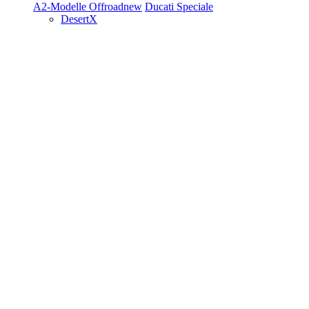
A2-Modelle
Offroad
new
Ducati Speciale
DesertX