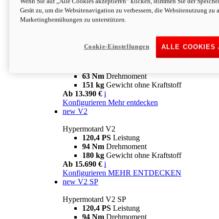
Wenn Sie auf „Alle Cookies akzeptieren“ klicken, stimmen Sie der Speich
63 Nm
Drehmoment
Gerät zu, um die Websitenavigation zu verbessern, die Websitenutzung zu 
151 kg
Gewicht ohne Kraftstoff
Marketingbemühungen zu unterstützen.
Ab 13.890 €
i
Konfigurieren
MEHR ENTDECKEN
new
698 Mono Nera
Cookie-Einstellungen
ALLE COOKIES
Hypermotard 698 Mono Nera
77,5 PS
Leistung
63 Nm
Drehmoment
151 kg
Gewicht ohne Kraftstoff
Ab 13.390 €
i
Konfigurieren
Mehr entdecken
new
V2
Hypermotard V2
120,4 PS
Leistung
94 Nm
Drehmoment
180 kg
Gewicht ohne Kraftstoff
Ab 15.690 €
i
Konfigurieren
MEHR ENTDECKEN
new
V2 SP
Hypermotard V2 SP
120,4 PS
Leistung
94 Nm
Drehmoment