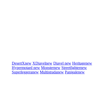
DesertX
new
XDiavel
new
Diavel
new
Heritage
new
Hypermotard
new
Monster
new
Streetfighter
new
Superleggera
new
Multistrada
new
Panigale
new