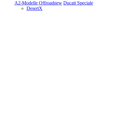
A2-Modelle
Offroad
new
Ducati Speciale
DesertX