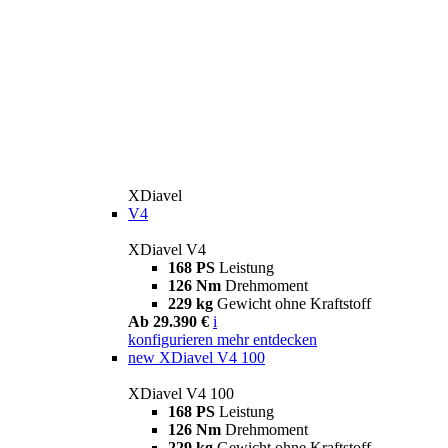
XDiavel
V4
XDiavel V4
168 PS
Leistung
126 Nm
Drehmoment
229 kg
Gewicht ohne Kraftstoff
Ab 29.390 €
i
konfigurieren
mehr entdecken
new
XDiavel V4 100
XDiavel V4 100
168 PS
Leistung
126 Nm
Drehmoment
229 kg
Gewicht ohne Kraftstoff