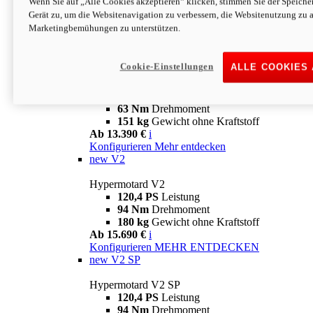
Wenn Sie auf „Alle Cookies akzeptieren“ klicken, stimmen Sie der Speich
63 Nm
Drehmoment
Gerät zu, um die Websitenavigation zu verbessern, die Websitenutzung zu 
151 kg
Gewicht ohne Kraftstoff
Marketingbemühungen zu unterstützen.
Ab 13.890 €
i
Konfigurieren
MEHR ENTDECKEN
new
698 Mono Nera
Cookie-Einstellungen
ALLE COOKIES
Hypermotard 698 Mono Nera
77,5 PS
Leistung
63 Nm
Drehmoment
151 kg
Gewicht ohne Kraftstoff
Ab 13.390 €
i
Konfigurieren
Mehr entdecken
new
V2
Hypermotard V2
120,4 PS
Leistung
94 Nm
Drehmoment
180 kg
Gewicht ohne Kraftstoff
Ab 15.690 €
i
Konfigurieren
MEHR ENTDECKEN
new
V2 SP
Hypermotard V2 SP
120,4 PS
Leistung
94 Nm
Drehmoment