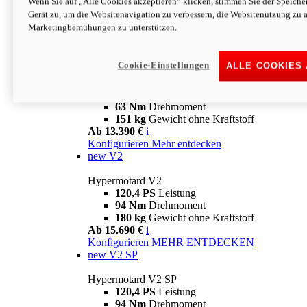
Wenn Sie auf „Alle Cookies akzeptieren“ klicken, stimmen Sie der Speich
63 Nm
Drehmoment
Gerät zu, um die Websitenavigation zu verbessern, die Websitenutzung zu 
151 kg
Gewicht ohne Kraftstoff
Marketingbemühungen zu unterstützen.
Ab 13.890 €
i
Konfigurieren
MEHR ENTDECKEN
new
698 Mono Nera
Cookie-Einstellungen
ALLE COOKIES
Hypermotard 698 Mono Nera
77,5 PS
Leistung
63 Nm
Drehmoment
151 kg
Gewicht ohne Kraftstoff
Ab 13.390 €
i
Konfigurieren
Mehr entdecken
new
V2
Hypermotard V2
120,4 PS
Leistung
94 Nm
Drehmoment
180 kg
Gewicht ohne Kraftstoff
Ab 15.690 €
i
Konfigurieren
MEHR ENTDECKEN
new
V2 SP
Hypermotard V2 SP
120,4 PS
Leistung
94 Nm
Drehmoment