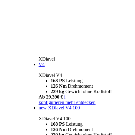
XDiavel
V4
XDiavel V4
168 PS
Leistung
126 Nm
Drehmoment
229 kg
Gewicht ohne Kraftstoff
Ab 29.390 €
i
konfigurieren
mehr entdecken
new
XDiavel V4 100
XDiavel V4 100
168 PS
Leistung
126 Nm
Drehmoment
229 kg
Gewicht ohne Kraftstoff