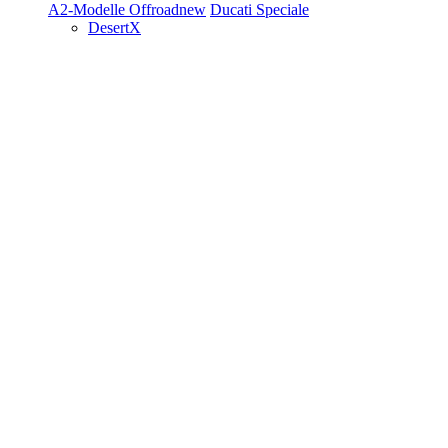
A2-Modelle
Offroad
new
Ducati Speciale
DesertX