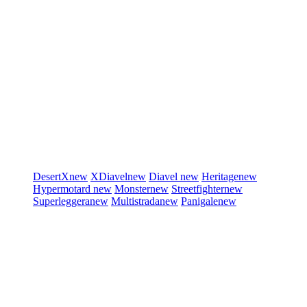
DesertX
new
XDiavel
new
Diavel
new
Heritage
new
Hypermotard
new
Monster
new
Streetfighter
new
Superleggera
new
Multistrada
new
Panigale
new