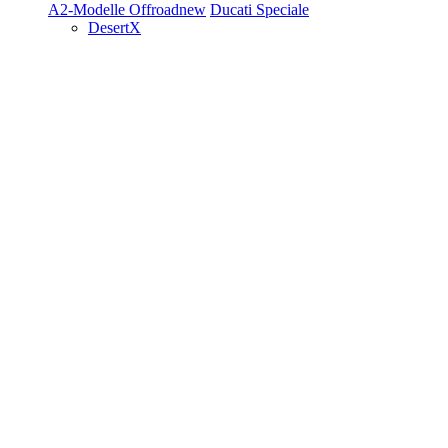
A2-Modelle
Offroad
new
Ducati Speciale
DesertX