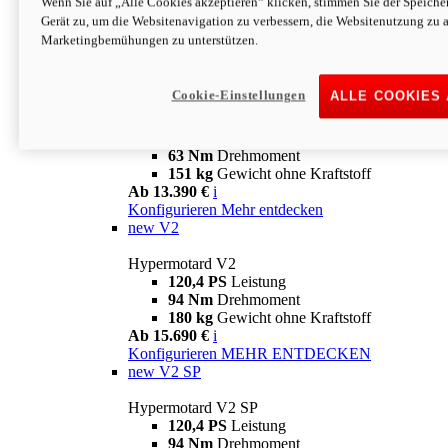
Wenn Sie auf „Alle Cookies akzeptieren“ klicken, stimmen Sie der Speich
63 Nm
Drehmoment
Gerät zu, um die Websitenavigation zu verbessern, die Websitenutzung zu 
151 kg
Gewicht ohne Kraftstoff
Marketingbemühungen zu unterstützen.
Ab 13.890 €
i
Konfigurieren
MEHR ENTDECKEN
new
698 Mono Nera
Cookie-Einstellungen
ALLE COOKIES
Hypermotard 698 Mono Nera
77,5 PS
Leistung
63 Nm
Drehmoment
151 kg
Gewicht ohne Kraftstoff
Ab 13.390 €
i
Konfigurieren
Mehr entdecken
new
V2
Hypermotard V2
120,4 PS
Leistung
94 Nm
Drehmoment
180 kg
Gewicht ohne Kraftstoff
Ab 15.690 €
i
Konfigurieren
MEHR ENTDECKEN
new
V2 SP
Hypermotard V2 SP
120,4 PS
Leistung
94 Nm
Drehmoment