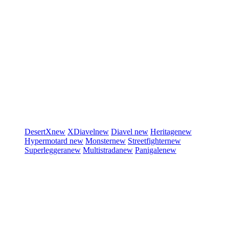
DesertX
new
XDiavel
new
Diavel
new
Heritage
new
Hypermotard
new
Monster
new
Streetfighter
new
Superleggera
new
Multistrada
new
Panigale
new