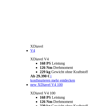
XDiavel
V4
XDiavel V4
168 PS
Leistung
126 Nm
Drehmoment
229 kg
Gewicht ohne Kraftstoff
Ab 29.390 €
i
konfigurieren
mehr entdecken
new
XDiavel V4 100
XDiavel V4 100
168 PS
Leistung
126 Nm
Drehmoment
229 kg
Gewicht ohne Kraftstoff